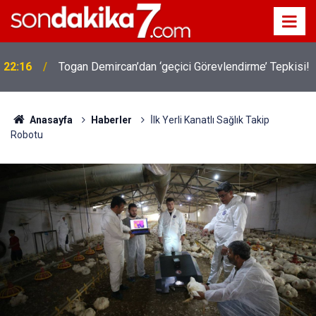
22:16
Togan Demircan’dan ‘geçici Görevlendirme’ Tepkisi!
19:32
Sıcak Havalarda Ödem Şikayetini Hafife Almayın!
Anasayfa
Haberler
İ̇lk Yerli Kanatlı Sağlık Takip
Robotu