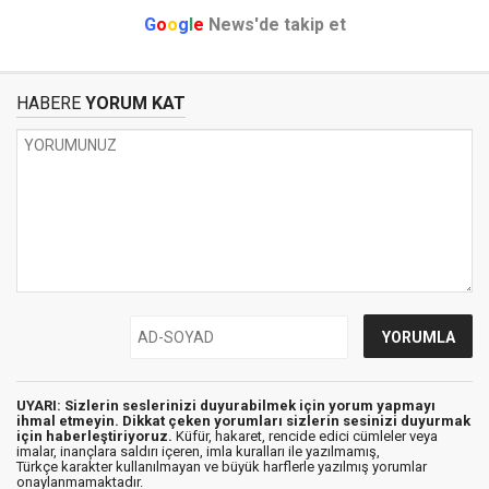
G
o
o
g
l
e
News'de takip et
HABERE
YORUM KAT
UYARI: Sizlerin seslerinizi duyurabilmek için yorum yapmayı
ihmal etmeyin. Dikkat çeken yorumları sizlerin sesinizi duyurmak
için haberleştiriyoruz.
Küfür, hakaret, rencide edici cümleler veya
imalar, inançlara saldırı içeren, imla kuralları ile yazılmamış,
Türkçe karakter kullanılmayan ve büyük harflerle yazılmış yorumlar
onaylanmamaktadır.