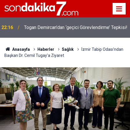
22:16
Togan Demircan’dan ‘geçici Görevlendirme’ Tepkisi!
Anasayfa
Haberler
Sağlık
İ̇zmir Tabip Odası’ndan
Başkan Dr. Cemil Tugay’a Ziyaret