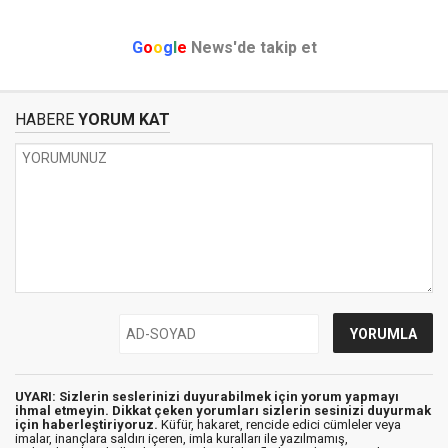
G
o
o
g
l
e
News'de takip et
HABERE
YORUM KAT
UYARI: Sizlerin seslerinizi duyurabilmek için yorum yapmayı
ihmal etmeyin. Dikkat çeken yorumları sizlerin sesinizi duyurmak
için haberleştiriyoruz.
Küfür, hakaret, rencide edici cümleler veya
imalar, inançlara saldırı içeren, imla kuralları ile yazılmamış,