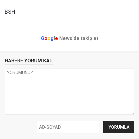
BSH
G
o
o
g
l
e
News'de takip et
HABERE
YORUM KAT