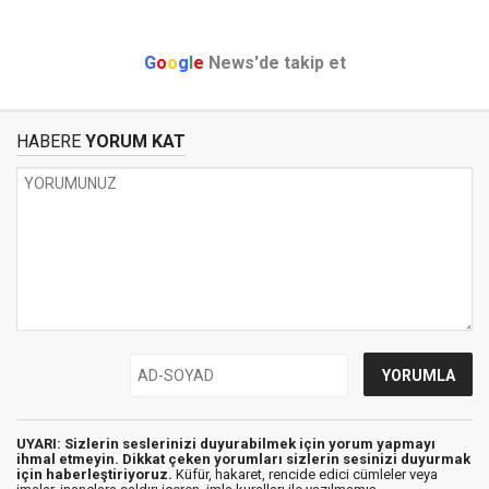
G
o
o
g
l
e
News'de takip et
HABERE
YORUM KAT
UYARI: Sizlerin seslerinizi duyurabilmek için yorum yapmayı
ihmal etmeyin. Dikkat çeken yorumları sizlerin sesinizi duyurmak
için haberleştiriyoruz.
Küfür, hakaret, rencide edici cümleler veya