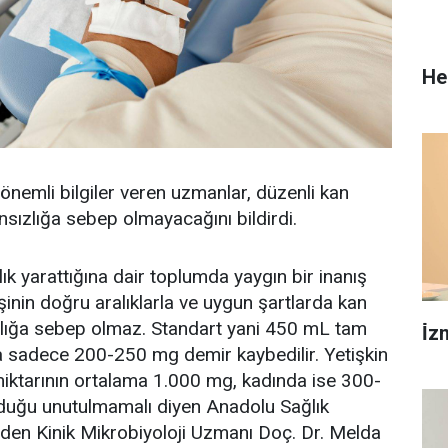
He
önemli bilgiler veren uzmanlar, düzenli kan
ansızlığa sebep olmayacağını bildirdi.
ık yarattığına dair toplumda yaygın bir inanış
kişinin doğru aralıklarla ve uygun şartlarda kan
ızlığa sebep olmaz. Standart yani 450 mL tam
İ̇
a sadece 200-250 mg demir kaybedilir. Yetişkin
miktarının ortalama 1.000 mg, kadında ise 300-
duğu unutulmamalı diyen Anadolu Sağlık
den Kinik Mikrobiyoloji Uzmanı Doç. Dr. Melda