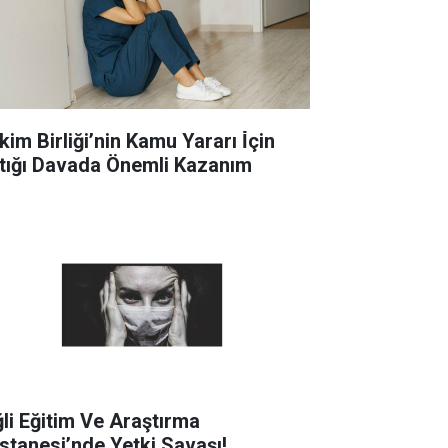
im Birliği’nin Kamu Yararı İ̇çin
tığı Davada Önemli Kazanım
ğli Eğitim Ve Araştırma
stanesi’nde Yetki Savaşı!