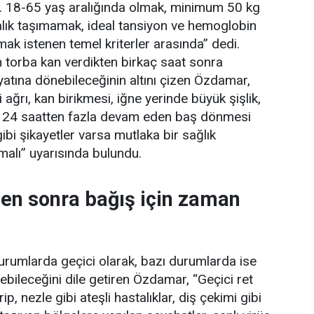
r. 18-65 yaş aralığında olmak, minimum 50 kg
alık taşımamak, ideal tansiyon ve hemoglobin
mak istenen temel kriterler arasında” dedi.
ın torba kan verdikten birkaç saat sonra
tına dönebileceğinin altını çizen Özdamar,
 ağrı, kan birikmesi, iğne yerinde büyük şişlik,
tışı, 24 saatten fazla devam eden baş dönmesi
gibi şikayetler varsa mutlaka bir sağlık
alı” uyarısında bulundu.
en sonra bağış için zaman
urumlarda geçici olarak, bazı durumlarda ise
lebileceğini dile getiren Özdamar, “Geçici ret
p, nezle gibi ateşli hastalıklar, diş çekimi gibi