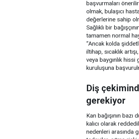
başvurmaları önerili
olmak, bulaşıcı hast
değerlerine sahip ol
Sağlıklı bir bağışçın
tamamen normal haya
“Ancak kolda şiddetli
iltihap, sıcaklık ar
veya baygınlık hissi 
kuruluşuna başvurulm
Diş çekimind
gerekiyor
Kan bağışının bazı d
kalıcı olarak reddedi
nedenleri arasında gri