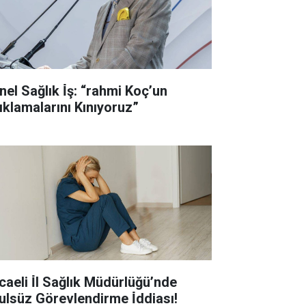
nel Sağlık İ̇ş: “rahmi Koç’un
ıklamalarını Kınıyoruz”
caeli İ̇l Sağlık Müdürlüğü’nde
ulsüz Görevlendirme İ̇ddiası!