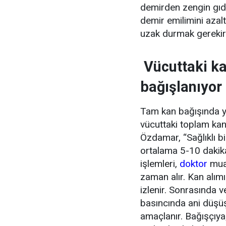
demirden zengin gıda
demir emilimini azal
uzak durmak gerekir
Vücuttaki ka
bağışlanıyor
Tam kan bağışında y
vücuttaki toplam kan
Özdamar, “Sağlıklı b
ortalama 5-10 dakika
işlemleri,
doktor
muay
zaman alır. Kan alım
izlenir. Sonrasında v
basıncında ani düşüş
amaçlanır. Bağışçıya;