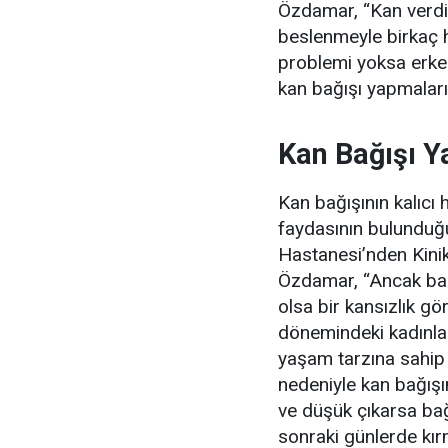
Özdamar, “Kan verdi
beslenmeyle birkaç ha
problemi yoksa erkek
kan bağışı yapmaları 
Kan Bağışı Y
Kan bağışının kalıcı 
faydasının bulunduğ
Hastanesi’nden Kini
Özdamar, “Ancak bazı
olsa bir kansızlık gö
dönemindeki kadınlar
yaşam tarzına sahip o
nedeniyle kan bağış
ve düşük çıkarsa bağ
sonraki günlerde kırm