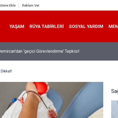
Sitene Ekle
Reklam Ver
YAŞAM
RÜYA TABIRLERI
SOSYAL YARDIM
ME
emircan’dan ‘geçici Görevlendirme’ Tepkisi!
Dikkat!
Sa