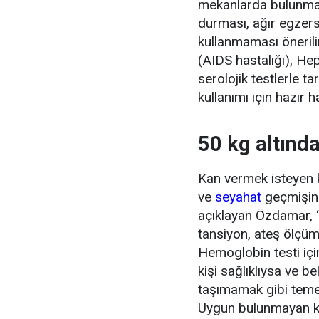
mekanlarda bulunm
durması, ağır egzers
kullanmaması önerili
(AIDS hastalığı), Hepa
serolojik testlerle ta
kullanımı için hazır ha
50 kg altında
Kan vermek isteyen ki
ve
seyahat
geçmişini
açıklayan Özdamar, “
tansiyon, ateş ölçümü
Hemoglobin testi içi
kişi sağlıklıysa ve be
taşımamak gibi teme
Uygun bulunmayan kişi