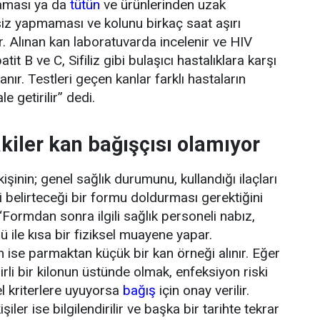
aması ya da
tütün
ve ürünlerinden uzak
iz yapmaması ve kolunu birkaç saat aşırı
r. Alınan kan laboratuvarda incelenir ve HIV
tit B ve C, Sifiliz gibi bulaşıcı hastalıklara karşı
ranır. Testleri geçen kanlar farklı hastaların
le getirilir” dedi.
kiler kan bağışçısı olamıyor
şinin; genel sağlık durumunu, kullandığı ilaçları
 belirteceği bir formu doldurması gerektiğini
Formdan sonra ilgili sağlık personeli nabız,
 ile kısa bir fiziksel muayene yapar.
n ise parmaktan küçük bir kan örneği alınır. Eğer
lirli bir kilonun üstünde olmak, enfeksiyon riski
l kriterlere uyuyorsa
bağış
için onay verilir.
ler ise bilgilendirilir ve başka bir tarihte tekrar