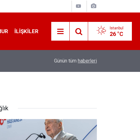
İstanbul
MUR
İLIŞKILER
26 °C
19:32
Sıcak Havalarda Ödem Şikayetini Hafife Almayı
Günün tüm
haberleri
ğlık