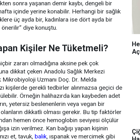
kten sonra yaşanan demir kaybı, dengeli bir
fta içinde yerine konabilir. Herhangi bir sağlık
lere üç ayda bir, kadınlara ise dört ayda bir
önerilir” diye konuştu.
Hek
apan Kişiler Ne Tüketmeli?
Aç
hiçbir zararı olmadığına aksine pek çok
una dikkat çeken Anadolu Sağlık Merkezi
k Mikrobiyoloji Uzmanı Doç. Dr. Melda
 kişilerde gerekli tedbirler alınmazsa geçici de
rülebilir. Örneğin halihazırda kan kaybeden adet
ın, yetersiz beslenenlerin veya vegan bir
lanların dikkatli olması gerekir. Bu tip faktörler
ından hemen önce hemoglobin seviyesi ölçülür
ışa izin verilmez. Kan bağışı yapan kişinin
Çi
ızı et, tavuk,
balık
, ıspanak ve mercimek gibi
Ha