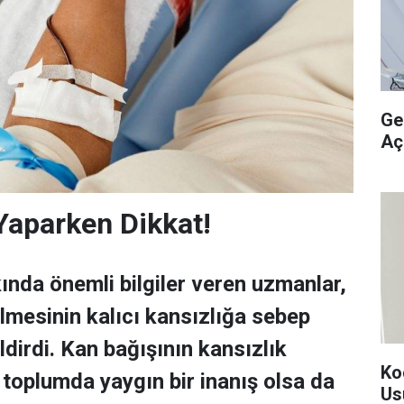
Ge
Aç
Yaparken Dikkat!
ında önemli bilgiler veren uzmanlar,
ilmesinin kalıcı kansızlığa sebep
dirdi. Kan bağışının kansızlık
Ko
 toplumda yaygın bir inanış olsa da
Us