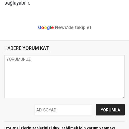
sağlayabilir.
G
o
o
g
l
e
News'de takip et
HABERE
YORUM KAT
UYARI: Sizlerin seslerinizi duyurabilmek için yorum yapmayı