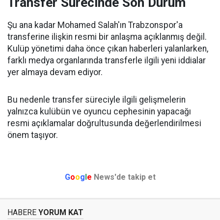
Transfer Sürecinde Son Durum
Şu ana kadar Mohamed Salah'ın Trabzonspor'a
transferine ilişkin resmi bir anlaşma açıklanmış değil.
Kulüp yönetimi daha önce çıkan haberleri yalanlarken,
farklı medya organlarında transferle ilgili yeni iddialar
yer almaya devam ediyor.
Bu nedenle transfer süreciyle ilgili gelişmelerin
yalnızca kulübün ve oyuncu cephesinin yapacağı
resmi açıklamalar doğrultusunda değerlendirilmesi
önem taşıyor.
G
o
o
g
l
e
News'de takip et
HABERE
YORUM KAT