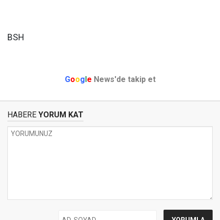
BSH
G
o
o
g
l
e
News'de takip et
HABERE
YORUM KAT