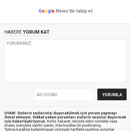
G
o
o
g
l
e
News'de takip et
HABERE
YORUM KAT
UYARI: Sizlerin seslerinizi duyurabilmek için yorum yapmayı
ihmal etmeyin. Dikkat çeken yorumları sizlerin sesinizi duyurmak
için haberleştiriyoruz.
Küfür, hakaret, rencide edici cümleler veya
imalar, inançlara saldırı içeren, imla kuralları ile yazılmamış,
Türkçe karakter kullanılmayan ve büyük harflerle yazılmış yorumlar