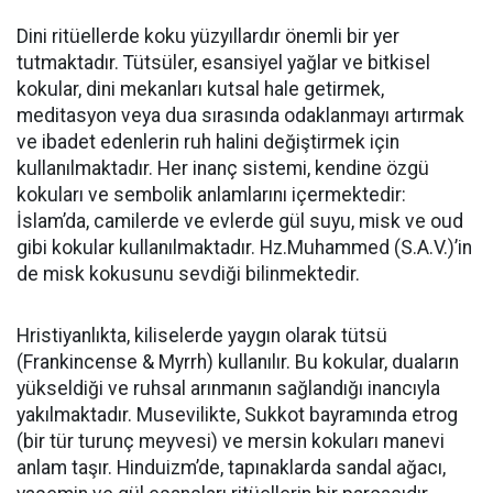
Dini ritüellerde koku yüzyıllardır önemli bir yer
tutmaktadır. Tütsüler, esansiyel yağlar ve bitkisel
kokular, dini mekanları kutsal hale getirmek,
meditasyon veya dua sırasında odaklanmayı artırmak
ve ibadet edenlerin ruh halini değiştirmek için
kullanılmaktadır.
Her inanç sistemi, kendine özgü
kokuları ve sembolik anlamlarını içermektedir:
İslam’da, camilerde ve evlerde gül suyu, misk ve oud
gibi kok
ular kullanılmaktadır. Hz.
Muhammed
(S.A.V.)
’in
de misk kokusunu sevdiği bilinmektedir.
Hristiyanlıkta, kiliselerde yaygın olarak tütsü
(Frankincense & Myrrh) kullanılır. Bu kokular, duaların
yükseldiği ve ruhsal arınmanın sağlandığı inancıyla
yakılmaktadır.
Musevilikte, Sukkot bayramında etrog
(bir tür turunç meyvesi) ve mersin kokuları manevi
anlam taşır.
Hinduizm’de, tapınaklarda sandal ağacı,