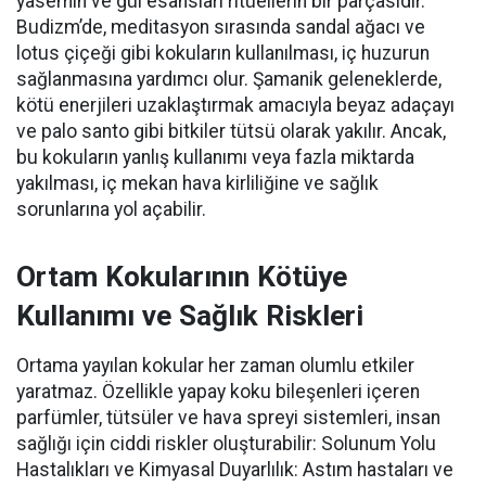
yasemin ve gül esansları ritüellerin bir parçasıdır.
Budizm’de, meditasyon sırasında sandal ağacı ve
lotus çiçeği gibi kokuların kullanılması, iç huzurun
sağlanmasına yardımcı olur.
Şamanik geleneklerde,
kötü enerjileri uzaklaştırmak amacıyla beyaz adaçayı
ve palo santo gibi bitkiler tütsü olarak yakılır.
Ancak,
bu kokuların yanlış kullanımı veya fazla miktarda
yakılması, iç mekan hava kirliliğine ve sağlık
sorunlarına yol açabilir.
Ortam Kokularının Kötüye
Kullanımı ve Sağlık Riskleri
Ortama yayılan kokular her zaman olumlu etkiler
yaratmaz. Özellikle
yapay koku bileşenleri
içeren
parfümler, tütsüler ve hava spreyi sistemleri, insan
sağlığı i
çin ciddi riskler oluşturabilir:
Solunum Yolu
Hastalıkları ve Kimyasal Duyarlılık
:
Astım hastaları ve