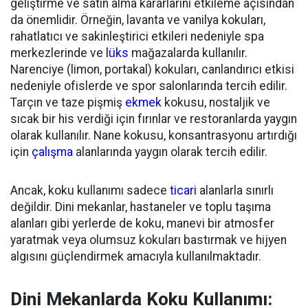
geliştirme ve satın alma kararlarını etkileme a
çısından
da önemlidir. Örneğin, l
avanta ve vanilya kokuları,
rahatlatıcı ve sakinleştirici etkileri nedeniyle spa
merkezlerinde ve
lüks
mağazalarda kullanılır.
Narenciye (limon, portakal) kokuları, canlandırıcı etkisi
nedeniyle ofislerde ve spor salonlarında tercih edilir.
Tarçın ve taze pişmiş
ekmek
kokusu, nostaljik ve
sıcak bir his verdiği için fırınlar ve restoranlarda yaygın
olarak kullanılır.
Nane kokusu, konsantrasyonu artırdığı
için
çalışma
alanlarında yaygın olarak tercih edilir.
Ancak, koku kullanımı sadece
ticari
alanlarla sınırlı
değildir. Dini mekanlar, hastaneler ve toplu taşıma
alanları gibi yerlerde de koku, manevi bir atmosfer
yaratmak veya
olumsuz kokuları bastırmak ve
hijyen
algısını güçlendirmek amacıyla kullanılmaktadır.
Dini Mekanlarda Koku Kullanımı
: