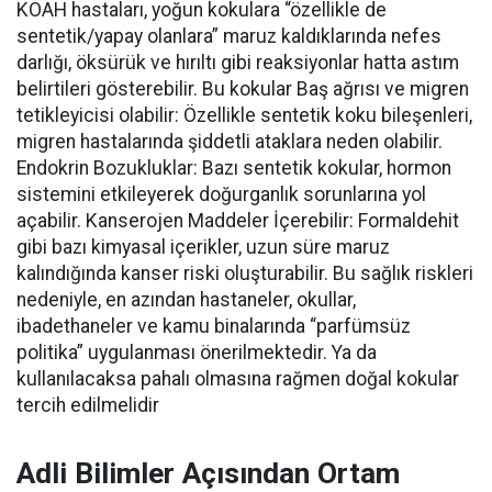
KOAH hastaları, yoğun kokulara
“özellikle de
sentetik/yapay olanlara”
maruz kaldıklarında nefes
darlığı, öksürük ve hırıltı gibi reaksiyonlar
hatta astım
belirtileri
gösterebilir.
Bu kokular
Baş ağrısı v
e migren
tetikleyicisi olabilir:
Özellikle sentetik koku bileşenleri,
migren hastalarında şiddetli ataklara neden olabilir.
Endokrin Bozukluklar:
Bazı sentetik kokular, hormon
sistemini etkileyerek doğurganlık sorunlarına yol
açabilir.
Kanserojen Maddeler İçerebilir:
Formaldehit
gibi bazı kimyasal içerikler, uzun süre maruz
kalındığında kanser riski oluşturabilir.
Bu sağlık riskleri
nedeniyle,
en azından
hastaneler, okullar
,
ibadethaneler
ve kamu binalarında “parfümsüz
politika” uygulanması önerilmektedir.
Ya da
kullanılacaksa pahalı olmasına rağmen doğal kokular
tercih edilmelidir
Adli Bilimler Açısından Ortam