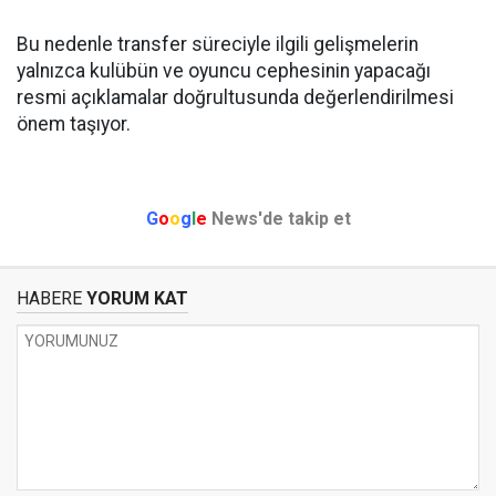
Bu nedenle transfer süreciyle ilgili gelişmelerin
yalnızca kulübün ve oyuncu cephesinin yapacağı
resmi açıklamalar doğrultusunda değerlendirilmesi
önem taşıyor.
G
o
o
g
l
e
News'de takip et
HABERE
YORUM KAT