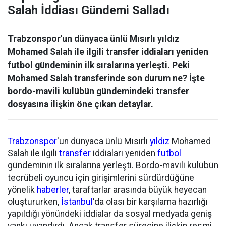
Salah İddiası Gündemi Salladı
Trabzonspor'un dünyaca ünlü Mısırlı yıldız
Mohamed Salah ile ilgili transfer iddiaları yeniden
futbol gündeminin ilk sıralarına yerleşti. Peki
Mohamed Salah transferinde son durum ne? İşte
bordo-mavili kulübün gündemindeki transfer
dosyasına ilişkin öne çıkan detaylar.
Trabzonspor
'un dünyaca ünlü Mısırlı
yıldız
Mohamed
Salah ile ilgili
transfer
iddiaları yeniden
futbol
gündeminin ilk sıralarına yerleşti. Bordo-mavili kulübün
tecrübeli oyuncu için girişimlerini sürdürdüğüne
yönelik
haberler
, taraftarlar arasında büyük heyecan
oluştururken,
İstanbul
'da olası bir karşılama hazırlığı
yapıldığı yönündeki iddialar da sosyal medyada geniş
yankı uyandırdı. Ancak transfer sürecine ilişkin resmi