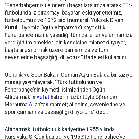
“Fenerbahçemiz ile önemli başarılara imza atarak
Türk
futbolunda iz bırakmayı başaran eski yöneticimiz,
futbolcumuz ve 1372 sicil numaralı Yüksek Divan
Kurulu üyemiz Ogün Altıparmak’ı kaybettik.
Fenerbahçemiz ile yaşadığı tüm zaferler ve armamıza
verdiği tüm emekler için kendisine minnet duyuyor,
başta ailesi olmak üzere camiamıza ve tüm
sevenlerine başsağlığı diliyoruz.” ifadeleri kullanıldı.
Gençlik ve Spor Bakanı Osman Aşkın Bak da bir taziye
mesajı yayımlayarak, “Türk futbolunun ve
Fenerbahçe’nin kıymetli isimlerinden Ogün
Altıparmak’ın
vefat
haberini üzüntüyle öğrendim.
Merhuma
Allah
’tan rahmet; ailesine, sevenlerine ve
spor camiamıza başsağlığı diliyorum.” dedi.
Altıparmak, futbolculuk kariyerine 1955 yılında
Karşıyaka S.K.’da başladı ve 1963’te Fenerbahçe’ye