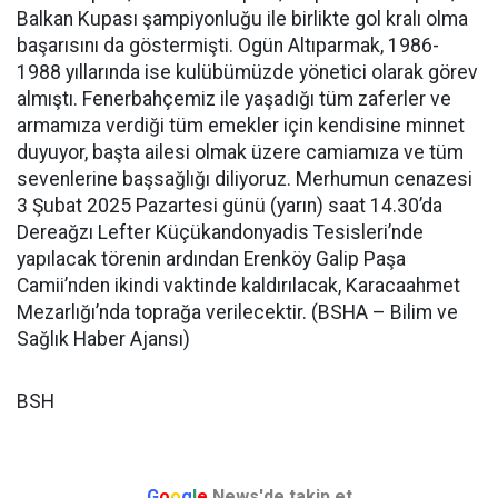
Balkan Kupası şampiyonluğu ile birlikte gol kralı olma
başarısını da göstermişti. Ogün Altıparmak, 1986-
1988 yıllarında ise kulübümüzde yönetici olarak görev
almıştı. Fenerbahçemiz ile yaşadığı tüm zaferler ve
armamıza verdiği tüm emekler için kendisine minnet
duyuyor, başta ailesi olmak üzere camiamıza ve tüm
sevenlerine başsağlığı diliyoruz. Merhumun cenazesi
3 Şubat 2025 Pazartesi günü (yarın) saat 14.30’da
Dereağzı Lefter Küçükandonyadis Tesisleri’nde
yapılacak törenin ardından Erenköy Galip Paşa
Camii’nden ikindi vaktinde kaldırılacak, Karacaahmet
Mezarlığı’nda toprağa verilecektir. (BSHA – Bilim ve
Sağlık Haber Ajansı)
BSH
G
o
o
g
l
e
News'de takip et