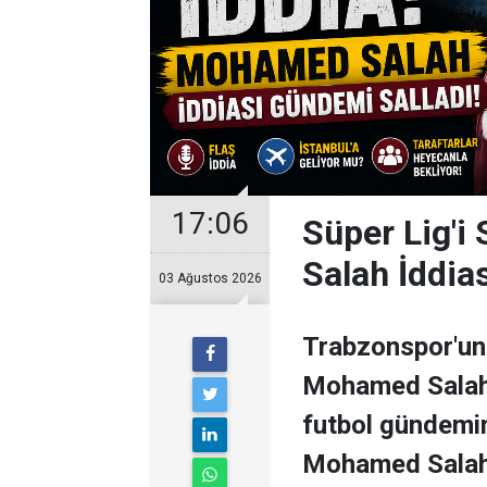
17:06
Süper Lig'i
Salah İddia
03 Ağustos 2026
Trabzonspor'un 
Mohamed Salah il
futbol gündemini
Mohamed Salah 