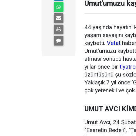
Umut'umuzu kayb
44 yaşında hayatını
yaşam savaşını kaybe
kaybetti.
Vefat
haberi
Umut'umuzu kaybettik
atması sonucu hastan
yıllar önce bir
tiyatro
üzüntüsünü şu sözler
Yaklaşık 7 yıl önce 
çok yetenekli ve çok 
UMUT AVCI KİM
Umut Avcı, 24 Şubat
"Esaretin Bedeli", "T