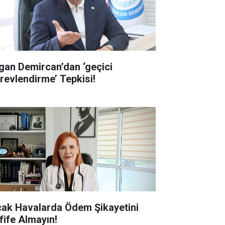
gan Demircan’dan ‘geçici
revlendirme’ Tepkisi!
cak Havalarda Ödem Şikayetini
fife Almayın!