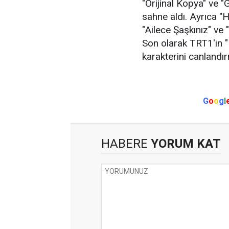
"Orijinal Kopya" ve 
sahne aldı. Ayrıca "
"Ailece Şaşkınız" ve 
Son olarak TRT1'in "
karakterini canlandır
G
o
o
g
l
HABERE
YORUM KAT