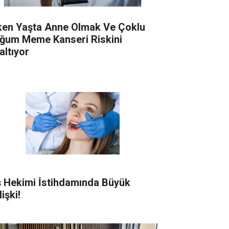
ken Yaşta Anne Olmak Ve Çoklu
ğum Meme Kanseri Riskini
altıyor
ş Hekimi İ̇stihdamında Büyük
işki!