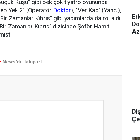
"Guguk Kuşu" gibi pek çok tiyatro oyununda
Hep Yek 2" (Operatör
Doktor
), "Ver Kaç" (Yancı),
Er
"Bir Zamanlar Kıbrıs" gibi yapımlarda da rol aldı.
Do
Bir Zamanlar Kıbrıs" dizisinde Şoför Hamit
Az
mıştı.
e
News'de takip et
Di
Çel