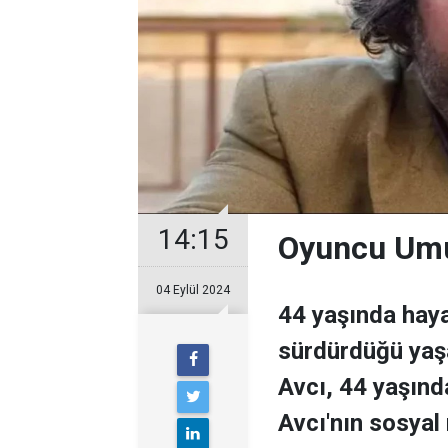
14:15
Oyuncu Umut
04 Eylül 2024
44 yaşında hay
sürdürdüğü yaş
Avcı, 44 yaşında
Avcı'nın sosya