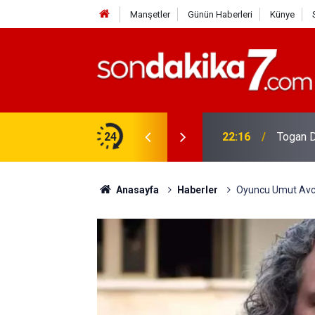
Manşetler
Günün Haberleri
Künye
rdir?
24
22:16
Togan D
Anasayfa
Haberler
Oyuncu Umut Avcı 