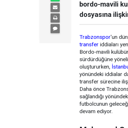
bordo-mavili k
dosyasına ilişki
Trabzonspor
'un dün
transfer
iddiaları ye
Bordo-mavili kulübün 
sürdürdüğüne yönel
oluştururken,
İstanb
yönündeki iddialar 
transfer sürecine ili
Daha önce Trabzonsp
sağlandığı yönündeki
futbolcunun geleceği
devam ediyor.