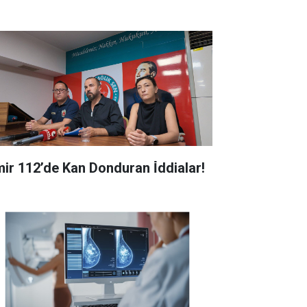
zmir 112’de Kan Donduran İ̇ddialar!