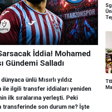
Sg
Ün
Te
 Sarsacak İddia! Mohamed
sı Gündemi Salladı
dünyaca ünlü Mısırlı yıldız
Ttb
Ma
e ilgili transfer iddiaları yeniden
n ilk sıralarına yerleşti. Peki
transferinde son durum ne? İşte