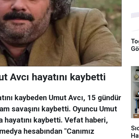
To
Gö
 Avcı hayatını kaybetti
atını kaybeden Umut Avcı, 15 gündür
am savaşını kaybetti. Oyuncu Umut
 hayatını kaybetti. Vefat haberi,
Sı
l medya hesabından "Canımız
Ha