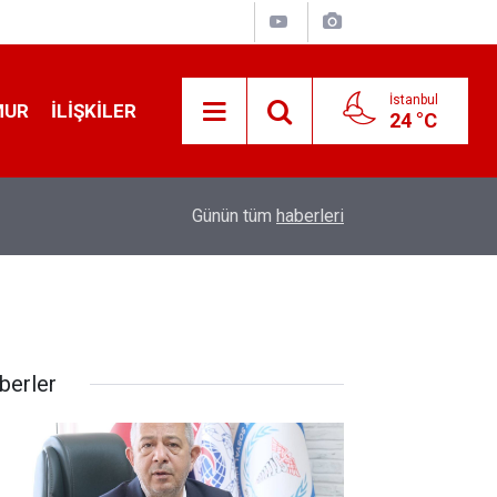
İstanbul
MUR
İLIŞKILER
24 °C
19:32
Sıcak Havalarda Ödem Şikayetini Hafife Almayı
Günün tüm
haberleri
berler