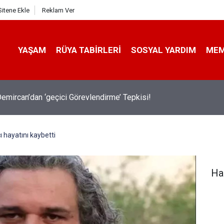
Sitene Ekle
Reklam Ver
YAŞAM
RÜYA TABIRLERI
SOSYAL YARDIM
ME
emircan’dan ‘geçici Görevlendirme’ Tepkisi!
hayatını kaybetti
Ha