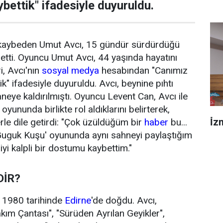
ettik" ifadesiyle duyuruldu.
 kaybeden Umut Avcı, 15 gündür sürdürdüğü
tti. Oyuncu Umut Avcı, 44 yaşında hayatını
, Avcı'nın
sosyal medya
hesabından "Canımız
" ifadesiyle duyuruldu. Avcı, beynine pıhtı
eye kaldırılmıştı. Oyuncu Levent Can, Avcı ile
oyununda birlikte rol aldıklarını belirterek,
İ̇
le dile getirdi: "Çok üzüldüğüm bir
haber
bu...
'Guguk Kuşu' oyununda aynı sahneyi paylaştığım
iyi kalpli bir dostumu kaybettim."
DİR?
 1980 tarihinde
Edirne
'de doğdu. Avcı,
akım Çantası", "Sürüden Ayrılan Geyikler",