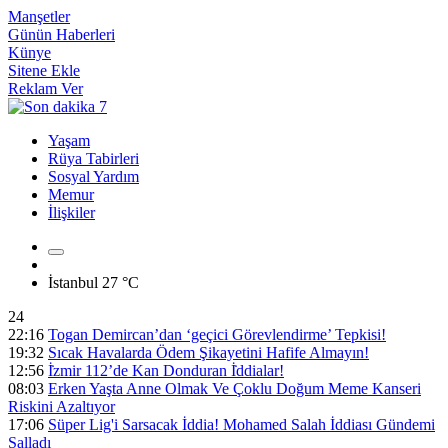
Manşetler
Günün Haberleri
Künye
Sitene Ekle
Reklam Ver
Yaşam
Rüya Tabirleri
Sosyal Yardım
Memur
İlişkiler
İstanbul
27 °C
24
22:16
Togan Demircan’dan ‘geçici Görevlendirme’ Tepkisi!
19:32
Sıcak Havalarda Ödem Şikayetini Hafife Almayın!
12:56
İ̇zmir 112’de Kan Donduran İ̇ddialar!
08:03
Erken Yaşta Anne Olmak Ve Çoklu Doğum Meme Kanseri
Riskini Azaltıyor
17:06
Süper Lig'i Sarsacak İddia! Mohamed Salah İddiası Gündemi
Salladı