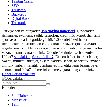
Tanıtım Yazısı
SEO
Trustweb
Backdrop
Dijital Baskı
Trustrank
Türkiye'den ve dünyadan
son dakika haberleri
, gündemden
gelişmeler, ekonomi, sağlık, teknoloji, kredi, sgk, konut, dizi-film
spor ve onlarca kategoride günlük 1.000 adet üzeri haber
üretilmektedir. Üretilen en çok okunanları sizler için anasayfada
sergiliyoruz. Yerel haberler için arama butonundan bölgenizin adını
yazarak arama yapabilirsiniz. Google üzerinden web sitemize
Haber7
son dakika
,
Son dakika 7
, En son haber, internet haber,
Sözcü, milliyet, hürriyet, akşam, takvim, sabah, habertürk, mynet,
cnntürk, haber7, fanatik, cumhuriyet gibi etiketlerin başına veya
sonuna sondakika7 kelimesini ekleme yaparak arayabilirsiniz.
Haber Portalı Yazılımı
Haberler
Son Haberler
Manşetler
Tarih