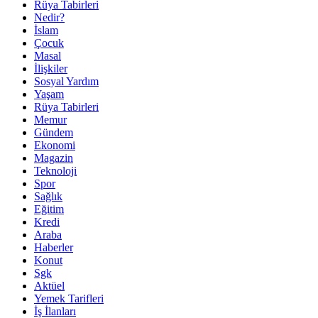
Rüya Tabirleri
Nedir?
İslam
Çocuk
Masal
İlişkiler
Sosyal Yardım
Yaşam
Rüya Tabirleri
Memur
Gündem
Ekonomi
Magazin
Teknoloji
Spor
Sağlık
Eğitim
Kredi
Araba
Haberler
Konut
Sgk
Aktüel
Yemek Tarifleri
İş İlanları