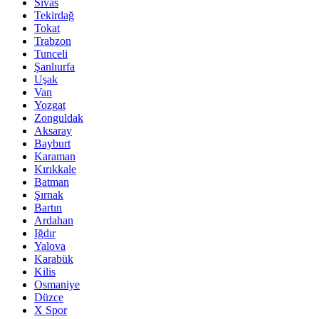
Sivas
Tekirdağ
Tokat
Trabzon
Tunceli
Şanlıurfa
Uşak
Van
Yozgat
Zonguldak
Aksaray
Bayburt
Karaman
Kırıkkale
Batman
Şırnak
Bartın
Ardahan
Iğdır
Yalova
Karabük
Kilis
Osmaniye
Düzce
X Spor