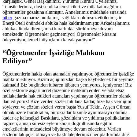
karşılaştık. Genel Başkanımız, Yürütme Kurulu Üyelerimiz,
Temsilcilerimiz, dost sendika temsilcileri ve mülakat mağduru
öğretmenler gözaltına alınmıştır. Annelerimiz müdahale sırasında
biber
gazına maruz bırakılmış, sağlıkları olumsuz etkilenmiştir.
Enerji Oteli önündeki abluka hala kaldırılmamıştır. Arkadaşlarımız
abluka altında direnişimizi kararlılıkla sürdürmeye devam
etmektedir.
Öğretmenler geçinemiyor! Öğretmenler kirasını
ödeyemiyor, temel ihtiyaçlarını karşılayamıyor!”
“Öğretmenler İşsizliğe Mahkum
Ediliyor”
Öğretmenlerin hakkı olan atamaları yapılmıyor, öğretmenler işsizliğe
mahkum ediliyor.
Bizim açlığımızdan başka kaybedecek bir şeyimiz
kalmadı! Biz bugünden itibaren itibaren yemiyoruz, içmiyoruz! Biz
özel sektörde asgari ücret düzenine mahkum edilen ve adaletsiz
mülakatlarda hak ettikleri atamaları yapılmayan öğretmenler olarak
ilan ediyoruz!
Bize verilen sözler tutulana kadar, bize hak verdiğini
söyleyen ve çözüm sözleri veren başta Yusuf Tekin, Ayşen Gürcan
olmak üzere bürokratlar, bürokratlar bizimle aynı masaya oturana
kadar aç kalacağız! Baskılara, gözaltılara ve yıldırma politikalarına
rağmen; alınan süresiz eylem kararı doğrultusunda eğitim
emekçilerinin mücadelesi büyümeye devam edecektir. Verilen
sözlerin takipçisi olmaya ve haklı taleplerimizi her platformda dile