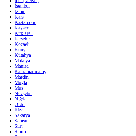
İçel (Mersin)
İstanbul
İzmir
Kars
Kastamonu
Kayseri
Kırklareli
Kırşehir
Kocaeli
Konya
Kütahya
Malatya
Manisa
Kahramanmaraş
Mardin
Muğla
Muş
Nevşehir
Niğde
Ordu
Rize
Sakarya
Samsun
Siirt
Sinop