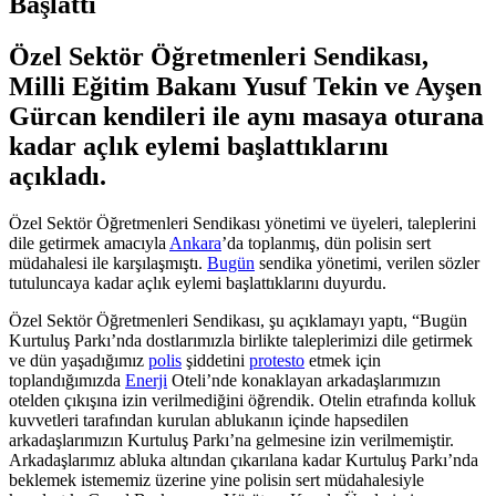
Başlattı
Özel Sektör Öğretmenleri Sendikası,
Milli Eğitim Bakanı Yusuf Tekin ve Ayşen
Gürcan kendileri ile aynı masaya oturana
kadar açlık eylemi başlattıklarını
açıkladı.
Özel Sektör Öğretmenleri Sendikası yönetimi ve üyeleri, taleplerini
dile getirmek amacıyla
Ankara
’da toplanmış, dün polisin sert
müdahalesi ile karşılaşmıştı.
Bugün
sendika yönetimi, verilen sözler
tutuluncaya kadar açlık eylemi başlattıklarını duyurdu.
Özel Sektör Öğretmenleri Sendikası, şu açıklamayı yaptı, “
Bugün
Kurtuluş Parkı’nda dostlarımızla birlikte taleplerimizi dile getirmek
ve dün yaşadığımız
polis
şiddetini
protesto
etmek için
toplandığımızda
Enerji
Oteli’nde konaklayan arkadaşlarımızın
otelden çıkışına izin verilmediğini öğrendik. Otelin etrafında kolluk
kuvvetleri tarafından kurulan ablukanın içinde hapsedilen
arkadaşlarımızın Kurtuluş Parkı’na gelmesine izin verilmemiştir.
Arkadaşlarımız abluka altından çıkarılana kadar Kurtuluş Parkı’nda
beklemek istememiz üzerine yine polisin sert müdahalesiyle