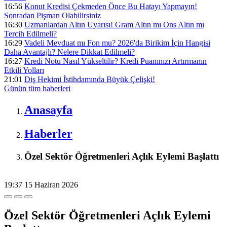
16:56
Konut Kredisi Çekmeden Önce Bu Hatayı Yapmayın!
Sonradan Pişman Olabilirsiniz
16:30
Uzmanlardan Altın Uyarısı! Gram Altın mı Ons Altın mı
Tercih Edilmeli?
16:29
Vadeli Mevduat mı Fon mu? 2026'da Birikim İçin Hangisi
Daha Avantajlı? Nelere Dikkat Edilmeli?
16:27
Kredi Notu Nasıl Yükseltilir? Kredi Puanınızı Artırmanın
Etkili Yolları
21:01
Diş Hekimi İ̇stihdamında Büyük Çelişki!
Günün tüm
haberleri
Anasayfa
Haberler
Özel Sektör Öğretmenleri Açlık Eylemi Başlattı
19:37
15 Haziran 2026
Özel Sektör Öğretmenleri Açlık Eylemi