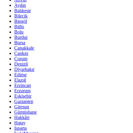
Aydın
Balıkesir
Bilecik
Bingöl
Bitlis
Bolu
Burdur
Bursa
Çanakkale
Çankırı
Çorum
Denizli
Diyarbakır
Edirne
Elazığ
Erzincan
Erzurum
Eskişehir
Gaziantep
Giresun
Gümüşhane
Hakkâri
Hatay
Isparta