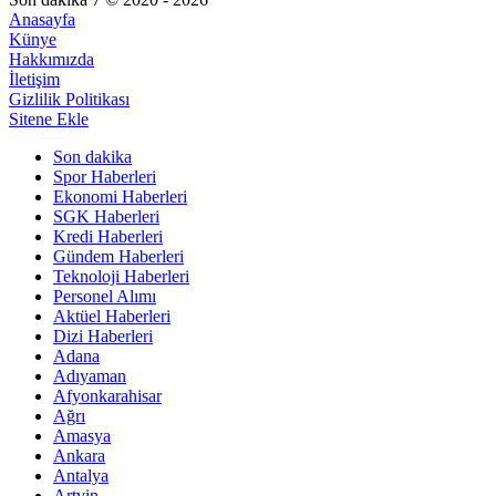
Anasayfa
Künye
Hakkımızda
İletişim
Gizlilik Politikası
Sitene Ekle
Son dakika
Spor Haberleri
Ekonomi Haberleri
SGK Haberleri
Kredi Haberleri
Gündem Haberleri
Teknoloji Haberleri
Personel Alımı
Aktüel Haberleri
Dizi Haberleri
Adana
Adıyaman
Afyonkarahisar
Ağrı
Amasya
Ankara
Antalya
Artvin