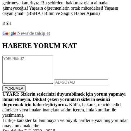
getirmeye kararlıyız. Bu şehirden, hakkımız olanı almadan
gitmeyeceğiz! Yaşasın öğretmenlerin ortak mücadelesi! Yaşasın
dayanışma!” (BSHA / Bilim ve Sağlık Haber Ajansı)
BSH
G
o
o
g
l
e
News'de takip et
HABERE
YORUM KAT
UYARI: Sizlerin seslerinizi duyurabilmek için yorum yapmayı
ihmal etmeyin. Dikkat çeken yorumları sizlerin sesinizi
duyurmak için haberleştiriyoruz.
Küfür, hakaret, rencide edici
cümleler veya imalar, inançlara saldırı içeren, imla kuralları ile
yazılmamış,
Türkçe karakter kullanılmayan ve büyük harflerle yazılmış yorumlar
onaylanmamaktadır.
Son dakika 7 © 2020 - 2026