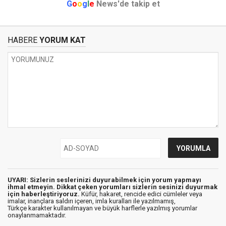
G
o
o
g
l
e
News'de takip et
HABERE
YORUM KAT
UYARI: Sizlerin seslerinizi duyurabilmek için yorum yapmayı
ihmal etmeyin. Dikkat çeken yorumları sizlerin sesinizi duyurmak
için haberleştiriyoruz.
Küfür, hakaret, rencide edici cümleler veya
imalar, inançlara saldırı içeren, imla kuralları ile yazılmamış,
Türkçe karakter kullanılmayan ve büyük harflerle yazılmış yorumlar
onaylanmamaktadır.