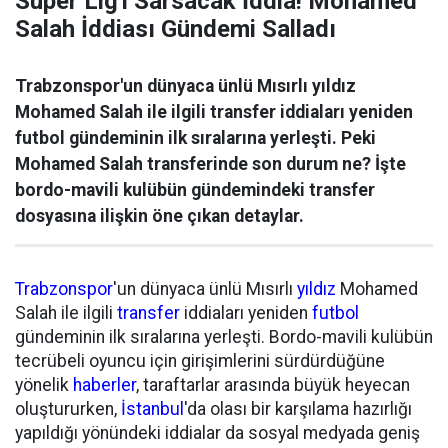
Süper Lig'i Sarsacak İddia! Mohamed
Salah İddiası Gündemi Salladı
Trabzonspor'un dünyaca ünlü Mısırlı yıldız
Mohamed Salah ile ilgili transfer iddiaları yeniden
futbol gündeminin ilk sıralarına yerleşti. Peki
Mohamed Salah transferinde son durum ne? İşte
bordo-mavili kulübün gündemindeki transfer
dosyasına ilişkin öne çıkan detaylar.
Trabzonspor
'un dünyaca ünlü Mısırlı
yıldız
Mohamed
Salah ile ilgili
transfer
iddiaları yeniden
futbol
gündeminin ilk sıralarına yerleşti. Bordo-mavili kulübün
tecrübeli oyuncu için girişimlerini sürdürdüğüne
yönelik
haberler
, taraftarlar arasında büyük heyecan
oluştururken,
İstanbul
'da olası bir karşılama hazırlığı
yapıldığı yönündeki iddialar da sosyal medyada geniş