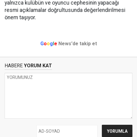
yalnızca kulübün ve oyuncu cephesinin yapacağı
resmi açıklamalar doğrultusunda değerlendirilmesi
önem taşıyor.
G
o
o
g
l
e
News'de takip et
HABERE
YORUM KAT