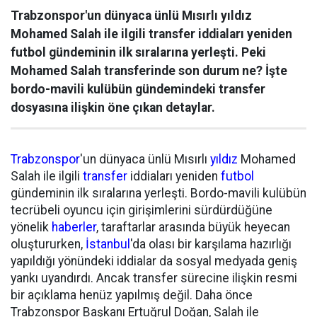
Trabzonspor'un dünyaca ünlü Mısırlı yıldız
Mohamed Salah ile ilgili transfer iddiaları yeniden
futbol gündeminin ilk sıralarına yerleşti. Peki
Mohamed Salah transferinde son durum ne? İşte
bordo-mavili kulübün gündemindeki transfer
dosyasına ilişkin öne çıkan detaylar.
Trabzonspor
'un dünyaca ünlü Mısırlı
yıldız
Mohamed
Salah ile ilgili
transfer
iddiaları yeniden
futbol
gündeminin ilk sıralarına yerleşti. Bordo-mavili kulübün
tecrübeli oyuncu için girişimlerini sürdürdüğüne
yönelik
haberler
, taraftarlar arasında büyük heyecan
oluştururken,
İstanbul
'da olası bir karşılama hazırlığı
yapıldığı yönündeki iddialar da sosyal medyada geniş
yankı uyandırdı. Ancak transfer sürecine ilişkin resmi
bir açıklama henüz yapılmış değil. Daha önce
Trabzonspor Başkanı Ertuğrul Doğan, Salah ile