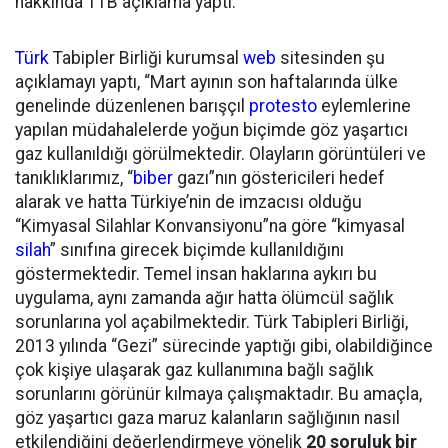
hakkında TTB açıklama yaptı.
Türk
Tabipler Birliği kurumsal
web
sitesinden şu
açıklamayı yaptı, “Mart ayının son haftalarında ülke
genelinde düzenlenen barışçıl
protesto
eylemlerine
yapılan müdahalelerde yoğun biçimde göz yaşartıcı
gaz kullanıldığı görülmektedir. Olayların görüntüleri ve
tanıklıklarımız, “
biber
gazı”nın göstericileri hedef
alarak ve hatta Türkiye’nin de imzacısı olduğu
“Kimyasal Silahlar Konvansiyonu”na göre “kimyasal
silah
” sınıfına girecek biçimde kullanıldığını
göstermektedir. Temel insan haklarına aykırı bu
uygulama, aynı zamanda ağır hatta ölümcül sağlık
sorunlarına yol açabilmektedir. Türk Tabipleri Birliği,
2013 yılında “Gezi” sürecinde yaptığı gibi, olabildiğince
çok kişiye ulaşarak gaz kullanımına bağlı sağlık
sorunlarını görünür kılmaya çalışmaktadır. Bu amaçla,
göz yaşartıcı gaza maruz kalanların sağlığının nasıl
etkilendiğini değerlendirmeye yönelik
20 soruluk bir