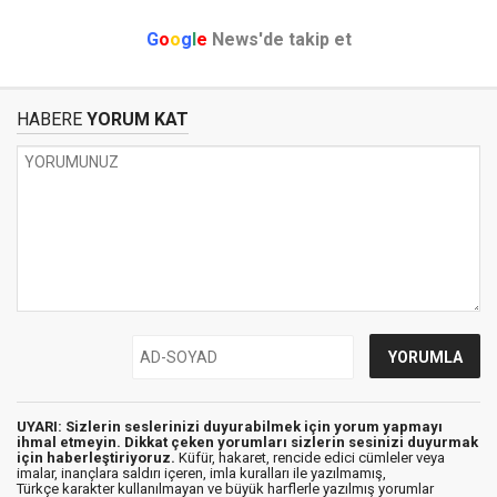
G
o
o
g
l
e
News'de takip et
HABERE
YORUM KAT
UYARI: Sizlerin seslerinizi duyurabilmek için yorum yapmayı
ihmal etmeyin. Dikkat çeken yorumları sizlerin sesinizi duyurmak
için haberleştiriyoruz.
Küfür, hakaret, rencide edici cümleler veya
imalar, inançlara saldırı içeren, imla kuralları ile yazılmamış,
Türkçe karakter kullanılmayan ve büyük harflerle yazılmış yorumlar