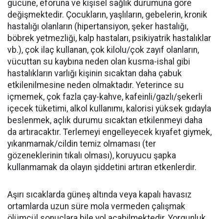
gücüne, eforuna ve kişisel sağlık durumuna göre
değişmektedir. Çocukların, yaşlıların, gebelerin, kronik
hastalığı olanların (hipertansiyon, şeker hastalığı,
böbrek yetmezliği, kalp hastaları, psikiyatrik hastalıklar
vb.), çok ilaç kullanan, çok kilolu/çok zayıf olanların,
vücuttan su kaybına neden olan kusma-ishal gibi
hastalıkların varlığı kişinin sıcaktan daha çabuk
etkilenilmesine neden olmaktadır. Yeterince su
içmemek, çok fazla çay-kahve, kafeinli/gazlı/şekerli
içecek tüketimi, alkol kullanımı, kalorisi yüksek gıdayla
beslenmek, açlık durumu sıcaktan etkilenmeyi daha
da artıracaktır. Terlemeyi engelleyecek kıyafet giymek,
yıkanmamak/cildin temiz olmaması (ter
gözeneklerinin tıkalı olması), koruyucu şapka
kullanmamak da olayın şiddetini artıran etkenlerdir.
Aşırı sıcaklarda güneş altında veya kapalı havasız
ortamlarda uzun süre mola vermeden çalışmak
ölümcül sonuçlara bile yol açabilmektedir. Yorgunluk,