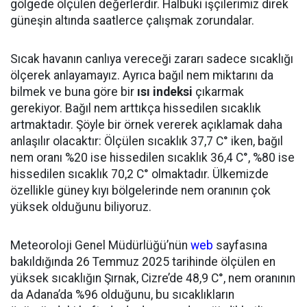
gölgede ölçülen değerlerdir. Halbuki işçilerimiz direk
güneşin altında saatlerce çalışmak zorundalar.
Sıcak havanın canlıya vereceği zararı sadece sıcaklığı
ölçerek anlayamayız. Ayrıca bağıl nem miktarını da
bilmek ve buna göre bir
ısı indeksi
çıkarmak
gerekiyor. Bağıl nem arttıkça hissedilen sıcaklık
artmaktadır. Şöyle bir örnek vererek açıklamak daha
anlaşılır olacaktır: Ölçülen sıcaklık 37,7 C° iken, bağıl
nem oranı %20 ise hissedilen sıcaklık 36,4 C°, %80 ise
hissedilen sıcaklık 70,2 C° olmaktadır. Ülkemizde
özellikle güney kıyı bölgelerinde nem oranının çok
yüksek olduğunu biliyoruz.
Meteoroloji Genel Müdürlüğü’nün
web
sayfasına
bakıldığında 26 Temmuz 2025 tarihinde ölçülen en
yüksek sıcaklığın Şırnak, Cizre’de 48,9 C°, nem oranının
da Adana’da %96 olduğunu, bu sıcaklıkların