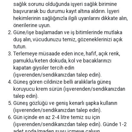
sağlık sorunu olduğunda işyeri sağlık birimine
başvurarak bu durumu kayıt altına aldırın. İşyeri
hekimlerinin sağlığınızla ilgili uyarılarını dikkate alın,
önerilerine uyun.
Güne/işe başlamadan ve iş bitimlerinde mutlaka
duş alın, vücudunuzu temiz, gözeneklerinizi açık
tutun.
Terlemeye müsaade eden ince, hafif, açık renk,
pamuklu/keten dokuda, kol ve bacaklarınızı
kapatan giysiler tercih edin
(işverenden/sendikanızdan talep edin).
Güneş gören cildinize belli aralıklarla güneş
koruyucu krem sürün (işverenden/sendikanızdan
talep edin).
Güneş gözlüğü ve geniş kenarlı şapka kullanın
(işverenden/sendikanızdan talep edin).
Gün içinde en az 2-4 litre temiz su için
(işverenden/sendikanızdan talep edin). Günde 1-2
adet soda/maden suyu içmeye çalışın.