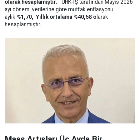
olarak
hesaplamıştır.
TÜRK-İŞ tarafından Mayıs 2026
ayı dönemi verilerine göre
mutfak enflasyonu
aylık
%1,70, Yıllık ortalama %40,58 o
larak
hesaplanmıştır.
Maaş Artışları Üç Ayda Bir