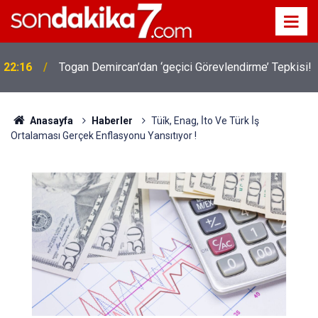
22:16
Togan Demircan’dan ‘geçici Görevlendirme’ Tepkisi!
19:32
Sıcak Havalarda Ödem Şikayetini Hafife Almayın!
Anasayfa
Haberler
Tüi̇k, Enag, İ̇to Ve Türk İ̇ş
Ortalaması Gerçek Enflasyonu Yansıtıyor !