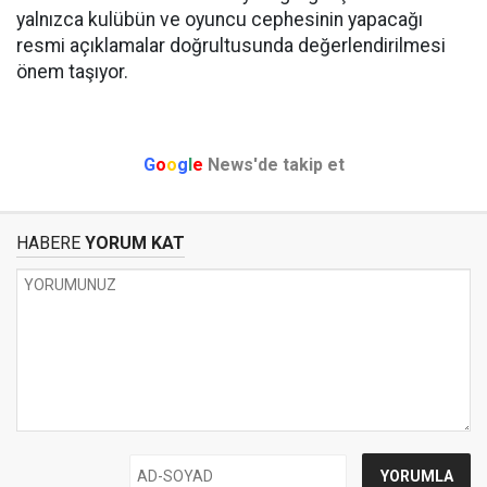
yalnızca kulübün ve oyuncu cephesinin yapacağı
resmi açıklamalar doğrultusunda değerlendirilmesi
önem taşıyor.
G
o
o
g
l
e
News'de takip et
HABERE
YORUM KAT