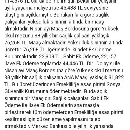
114.576 TL olarak belirlenmiştir. Bekâr bir çalışanın
aylık yaşama maliyeti ise 45.488 TL seviyesine
ulaştığını açıklamıştır. Bu rakamlara göre sağlık
çalışanları yoksulluk sınırının altında bir maaş
almaktadır. Nisan ayı Maaş Bordosuna göre Yüksek
okul mezunu 38 yıllık bir sağlık çalışanı yaklaşık
76,268 TL. Maaş almaktadır. Yoksulluk sınırının altında
ücrettir.
76,268 TL. İçerisinde iki adet Ek Ödeme
Bulunmaktadır. 22,309 TL. Sabit Ek Ödeme, 22,157
İlave Ek Ödeme toplamda 44,446 TL. Dir. Dolayısı ile
Nisan ayı Maaş Bordosuna göre Yüksek okul mezunu
38 yıllık bir sağlık çalışanın ANA Maaşı yaklaşık
31,822
TL. Bu ücret
üzerinden
Emekliliğe esas pirimi Sosyal
Güvenlik Kurumuna ödenmektedir. Buda açlık
sınırında bir Maaş dır. Sağlık çalışanları Sabit Ek
Ödeme ile İlave Ek Ödemelerin ana maaşla
birleştirerek tüm ödemelerden Emekliliğe esas pirimi
kesilmesi için düzenleme yapılmasını talep
etmektedir.
Merkez Bankası bile yılın ilk yarısında