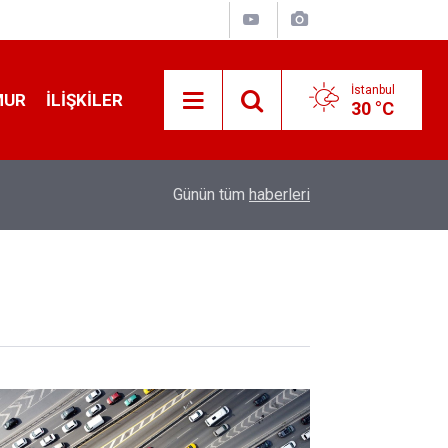
İstanbul
MUR
İLIŞKILER
30 °C
12:56
İ̇zmir 112’de Kan Donduran İ̇ddialar!
Günün tüm
haberleri