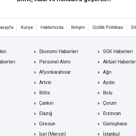
birinci oldu
asayfa
Künye
Hakkımızda
İletişim
Gizlilik Politikası
Si
eri
Ekonomi Haberleri
SGK Haberleri
aberleri
Personel Alımı
Aktüel Haberler
Afyonkarahisar
Ağrı
Artvin
Aydın
Bitlis
Bolu
Çankırı
Çorum
Elazığ
Erzincan
Giresun
Gümüşhane
İçel (Mersin)
İstanbul