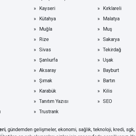
Kayseri
Kırklareli
Kütahya
Malatya
Muğla
Muş
Rize
Sakarya
Sivas
Tekirdağ
Şanlıurfa
Uşak
Aksaray
Bayburt
Şırnak
Bartın
Karabük
Kilis
Tanıtım Yazısı
SEO
ı
Trustrank
eri
, gündemden gelişmeler, ekonomi, sağlık, teknoloji, kredi, sgk,