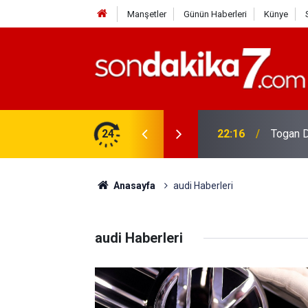
Manşetler
Günün Haberleri
Künye
22:16
Togan D
24
19:32
Sıcak H
Anasayfa
audi Haberleri
audi Haberleri