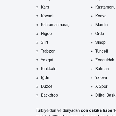
Kars
Kastamonu
Kocaeli
Konya
Kahramanmaraş
Mardin
Niğde
Ordu
Siirt
Sinop
Trabzon
Tunceli
Yozgat
Zonguldak
Kırıkkale
Batman
Iğdır
Yalova
Düzce
X Spor
Backdrop
Dijital Bask
Türkiye'den ve dünyadan
son dakika haberl