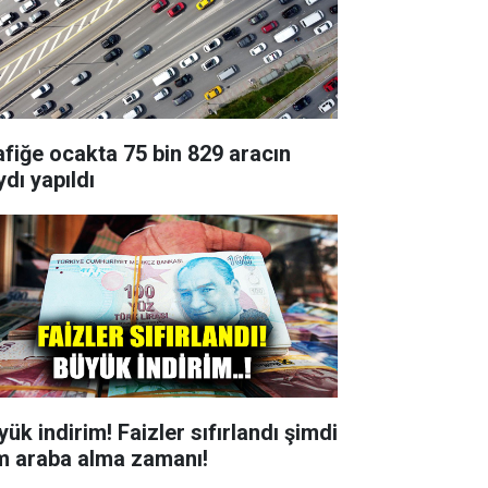
afiğe ocakta 75 bin 829 aracın
ydı yapıldı
ük indirim! Faizler sıfırlandı şimdi
m araba alma zamanı!