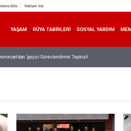
Sitene Ekle
Reklam Ver
YAŞAM
RÜYA TABIRLERI
SOSYAL YARDIM
ME
emircan’dan ‘geçici Görevlendirme’ Tepkisi!
avalarda Ödem Şikayetini Hafife Almayın!