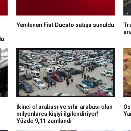
Yenilenen Fiat Ducato satışa sunuldu
Tr
ı
ar
du
İkinci el arabası ve sıfır arabası olan
Os
milyonlarca kişiyi ilgilendiriyor!
Yar
Yüzde 9,11 zamlandı