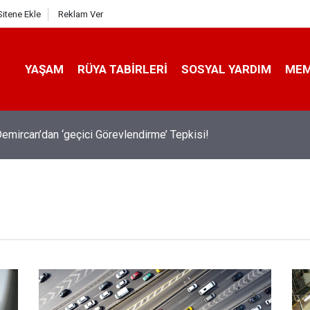
Sitene Ekle
Reklam Ver
YAŞAM
RÜYA TABIRLERI
SOSYAL YARDIM
ME
emircan’dan ‘geçici Görevlendirme’ Tepkisi!