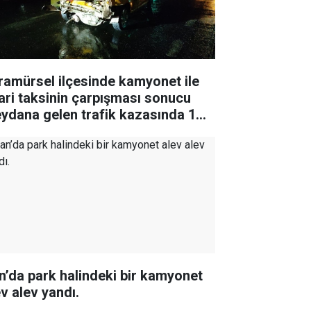
ramürsel ilçesinde kamyonet ile
cari taksinin çarpışması sonucu
ydana gelen trafik kazasında 1
i yaralandı
n’da park halindeki bir kamyonet
ev alev yandı.