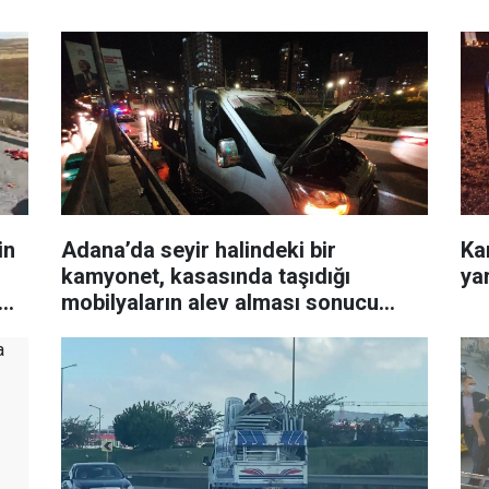
in
Adana’da seyir halindeki bir
Kam
kamyonet, kasasında taşıdığı
ya
mobilyaların alev alması sonucu
yanarak kullanılamaz hale geldi.