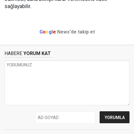
sağlayabilir.
G
o
o
g
l
e
News'de takip et
HABERE
YORUM KAT