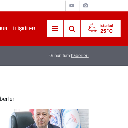
İstanbul
MUR
İLIŞKILER
25 °C
19:32
Sıcak Havalarda Ödem Şikayetini Hafife Almayı
Günün tüm
haberleri
berler