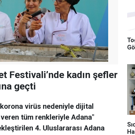
To
Gö
t Festivali’nde kadın şefler
na geçti
korona virüs nedeniyle dijital
veren tüm renkleriyle Adana"
Sı
kleştirilen 4. Uluslararası Adana
Ha