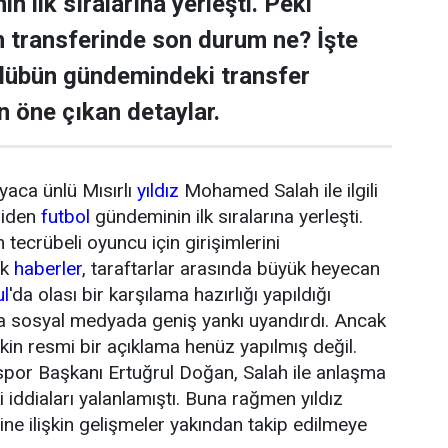
n ilk sıralarına yerleşti. Peki
transferinde son durum ne? İşte
ulübün gündemindeki transfer
n öne çıkan detaylar.
yaca ünlü Mısırlı
yıldız
Mohamed Salah ile ilgili
niden
futbol
gündeminin ilk sıralarına yerleşti.
tecrübeli oyuncu için girişimlerini
ik
haberler
, taraftarlar arasında büyük heyecan
ul
'da olası bir karşılama hazırlığı yapıldığı
da sosyal medyada geniş yankı uyandırdı. Ancak
şkin resmi bir açıklama henüz yapılmış değil.
or Başkanı Ertuğrul Doğan, Salah ile anlaşma
 iddiaları yalanlamıştı. Buna rağmen yıldız
ne ilişkin gelişmeler yakından takip edilmeye