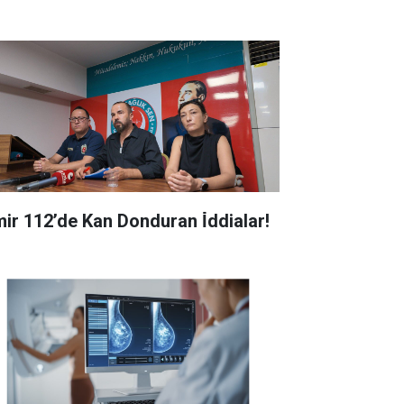
zmir 112’de Kan Donduran İ̇ddialar!