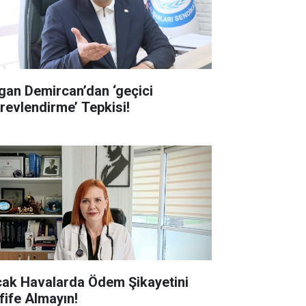
gan Demircan’dan ‘geçici
revlendirme’ Tepkisi!
cak Havalarda Ödem Şikayetini
fife Almayın!