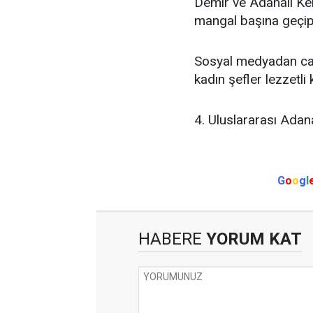
Demir ve Adanalı Ke
mangal başına geçip
Sosyal medyadan can
kadın şefler lezzetli 
4. Uluslararası Adan
G
o
o
g
l
HABERE
YORUM KAT