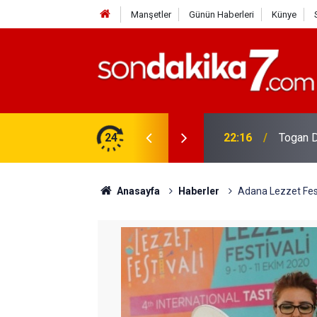
Manşetler
Günün Haberleri
Künye
rdir?
24
22:16
Togan D
Anasayfa
Haberler
Adana Lezzet Fest