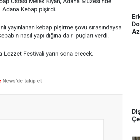
bap Ustası Melek Kıyan, Adana Müzesi’nde
 Adana Kebap pişirdi.
Er
Do
lı yayınlanan kebap pişirme şovu sırasındaysa
Az
kebabın nasıl yapıldığına dair ipuçları verdi.
a Lezzet Festivali yarın sona erecek.
e
News'de takip et
Di
Çel