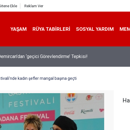
Sitene Ekle
Reklam Ver
YAŞAM
RÜYA TABIRLERI
SOSYAL YARDIM
ME
emircan’dan ‘geçici Görevlendirme’ Tepkisi!
ivali’nde kadın şefler mangal başına geçti
Ha