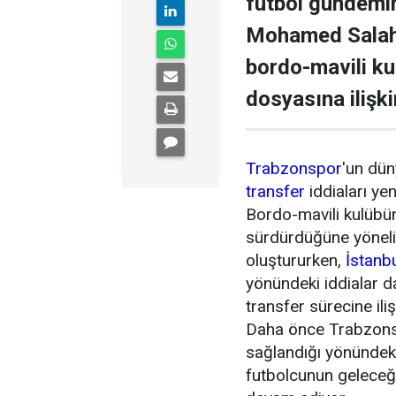
futbol gündemini
Mohamed Salah 
bordo-mavili k
dosyasına ilişki
Trabzonspor
'un dün
transfer
iddiaları ye
Bordo-mavili kulübün 
sürdürdüğüne yönel
oluştururken,
İstanb
yönündeki iddialar 
transfer sürecine ili
Daha önce Trabzonsp
sağlandığı yönündeki
futbolcunun geleceği