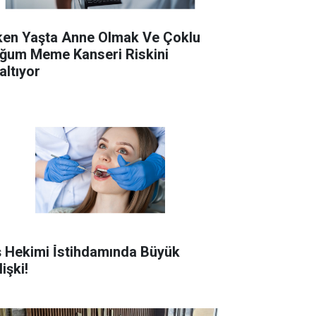
ken Yaşta Anne Olmak Ve Çoklu
ğum Meme Kanseri Riskini
altıyor
ş Hekimi İ̇stihdamında Büyük
işki!