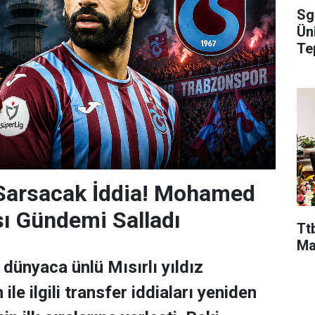
Sg
Ün
Te
 Sarsacak İddia! Mohamed
sı Gündemi Salladı
Ttb
Ma
dünyaca ünlü Mısırlı yıldız
e ilgili transfer iddiaları yeniden