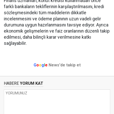
Finans uzmanları, konut kredisi kullanmadan önce
farklı bankaların tekliflerinin karşılaştırılmasını, kredi
sözleşmesindeki tüm maddelerin dikkatle
incelenmesini ve ödeme planının uzun vadeli gelir
durumuna uygun hazırlanmasını tavsiye ediyor. Ayrıca
ekonomik gelişmelerin ve faiz oranlarının düzenli takip
edilmesi, daha bilinçli karar verilmesine katkı
sağlayabilir.
G
o
o
g
l
e
News'de takip et
HABERE
YORUM KAT