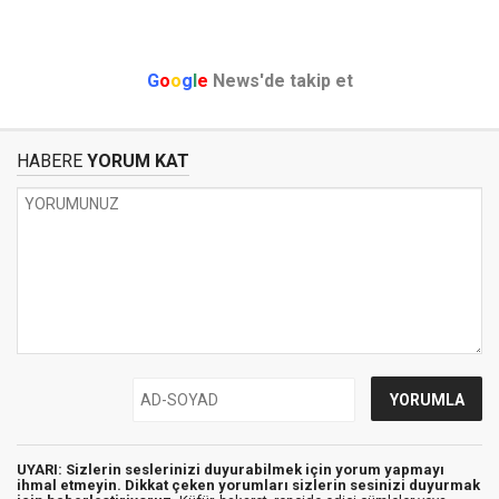
G
o
o
g
l
e
News'de takip et
HABERE
YORUM KAT
UYARI: Sizlerin seslerinizi duyurabilmek için yorum yapmayı
ihmal etmeyin. Dikkat çeken yorumları sizlerin sesinizi duyurmak