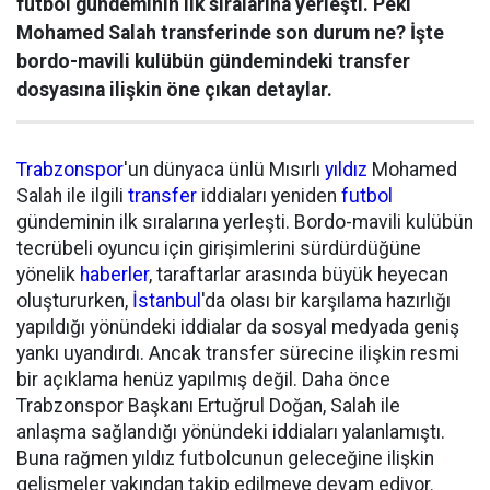
futbol gündeminin ilk sıralarına yerleşti. Peki
Mohamed Salah transferinde son durum ne? İşte
bordo-mavili kulübün gündemindeki transfer
dosyasına ilişkin öne çıkan detaylar.
Trabzonspor
'un dünyaca ünlü Mısırlı
yıldız
Mohamed
Salah ile ilgili
transfer
iddiaları yeniden
futbol
gündeminin ilk sıralarına yerleşti. Bordo-mavili kulübün
tecrübeli oyuncu için girişimlerini sürdürdüğüne
yönelik
haberler
, taraftarlar arasında büyük heyecan
oluştururken,
İstanbul
'da olası bir karşılama hazırlığı
yapıldığı yönündeki iddialar da sosyal medyada geniş
yankı uyandırdı. Ancak transfer sürecine ilişkin resmi
bir açıklama henüz yapılmış değil. Daha önce
Trabzonspor Başkanı Ertuğrul Doğan, Salah ile
anlaşma sağlandığı yönündeki iddiaları yalanlamıştı.
Buna rağmen yıldız futbolcunun geleceğine ilişkin
gelişmeler yakından takip edilmeye devam ediyor.