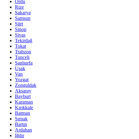
Ordu
Rize
Sakarya
Samsun
Siirt
Sinop
Sivas
Tekirdağ
Tokat
Trabzon
Tunceli
Şanlıurfa
Uşak
Van
Yozgat
Zonguldak
Aksaray
Bayburt
Karaman
Kırıkkale
Batman
Şırnak
Bartın
Ardahan
Iğdır