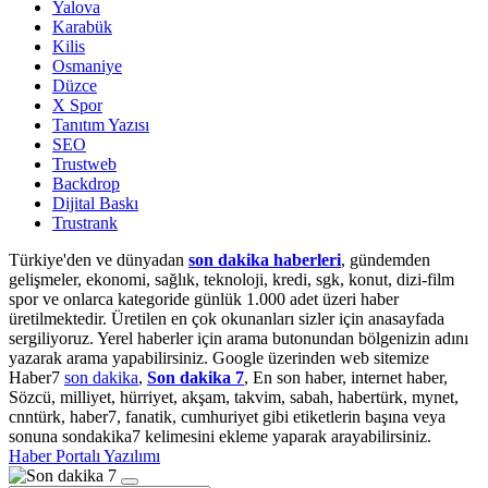
Yalova
Karabük
Kilis
Osmaniye
Düzce
X Spor
Tanıtım Yazısı
SEO
Trustweb
Backdrop
Dijital Baskı
Trustrank
Türkiye'den ve dünyadan
son dakika haberleri
, gündemden
gelişmeler, ekonomi, sağlık, teknoloji, kredi, sgk, konut, dizi-film
spor ve onlarca kategoride günlük 1.000 adet üzeri haber
üretilmektedir. Üretilen en çok okunanları sizler için anasayfada
sergiliyoruz. Yerel haberler için arama butonundan bölgenizin adını
yazarak arama yapabilirsiniz. Google üzerinden web sitemize
Haber7
son dakika
,
Son dakika 7
, En son haber, internet haber,
Sözcü, milliyet, hürriyet, akşam, takvim, sabah, habertürk, mynet,
cnntürk, haber7, fanatik, cumhuriyet gibi etiketlerin başına veya
sonuna sondakika7 kelimesini ekleme yaparak arayabilirsiniz.
Haber Portalı Yazılımı