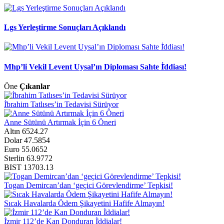
Lgs Yerleştirme Sonuçları Açıklandı
Mhp’li Vekil Levent Uysal’ın Diploması Sahte İ̇ddiası!
Öne
Çıkanlar
İ̇brahim Tatlıses’in Tedavisi Sürüyor
Anne Sütünü Artırmak İçin 6 Öneri
Altın
6524.27
Dolar
47.5854
Euro
55.0652
Sterlin
63.9772
BIST
13703.13
Togan Demircan’dan ‘geçici Görevlendirme’ Tepkisi!
Sıcak Havalarda Ödem Şikayetini Hafife Almayın!
İ̇zmir 112’de Kan Donduran İ̇ddialar!