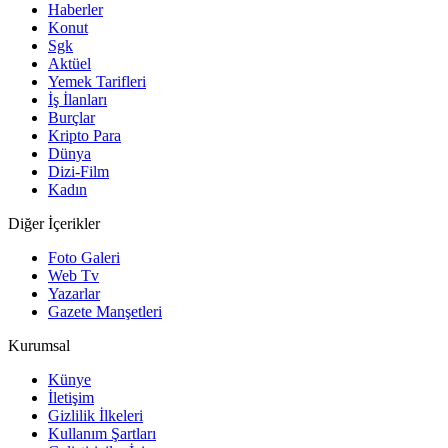
Haberler
Konut
Sgk
Aktüel
Yemek Tarifleri
İş İlanları
Burçlar
Kripto Para
Dünya
Dizi-Film
Kadın
Diğer İçerikler
Foto Galeri
Web Tv
Yazarlar
Gazete Manşetleri
Kurumsal
Künye
İletişim
Gizlilik İlkeleri
Kullanım Şartları