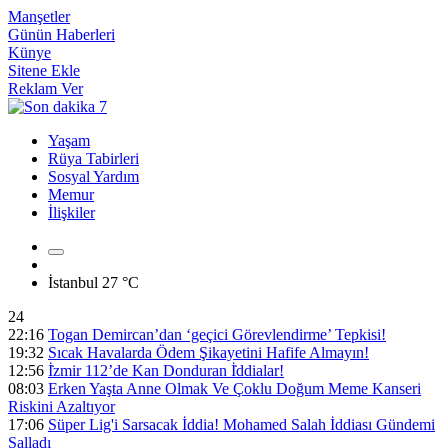
Manşetler
Günün Haberleri
Künye
Sitene Ekle
Reklam Ver
Yaşam
Rüya Tabirleri
Sosyal Yardım
Memur
İlişkiler
İstanbul
27 °C
24
22:16
Togan Demircan’dan ‘geçici Görevlendirme’ Tepkisi!
19:32
Sıcak Havalarda Ödem Şikayetini Hafife Almayın!
12:56
İ̇zmir 112’de Kan Donduran İ̇ddialar!
08:03
Erken Yaşta Anne Olmak Ve Çoklu Doğum Meme Kanseri
Riskini Azaltıyor
17:06
Süper Lig'i Sarsacak İddia! Mohamed Salah İddiası Gündemi
Salladı