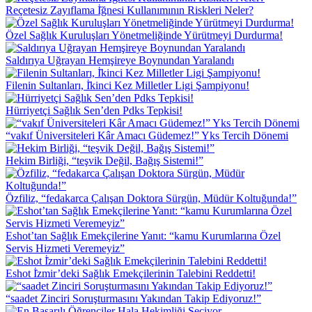
Reçetesiz Zayıflama İ̇ğnesi Kullanımının Riskleri Neler?
Özel Sağlık Kuruluşları Yönetmeliğinde Yürütmeyi Durdurma!
Saldırıya Uğrayan Hemşireye Boynundan Yaralandı
Filenin Sultanları, İ̇kinci Kez Milletler Ligi Şampiyonu!
Hürriyetçi Sağlık Sen’den Pdks Tepkisi!
“vakıf Üniversiteleri Kâr Amacı Güdemez!” Yks Tercih Dönemi
Hekim Birliği, “teşvik Değil, Bağış Sistemi!”
Özfiliz, “fedakarca Çalışan Doktora Sürgün, Müdür Koltuğunda!”
Eshot’tan Sağlık Emekçilerine Yanıt: “kamu Kurumlarına Özel
Servis Hizmeti Veremeyiz”
Eshot İ̇zmir’deki Sağlık Emekçilerinin Talebini Reddetti!
“saadet Zinciri Soruşturmasını Yakından Takip Ediyoruz!”