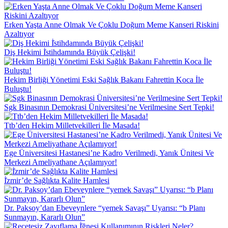
Erken Yaşta Anne Olmak Ve Çoklu Doğum Meme Kanseri Riskini
Azaltıyor
Diş Hekimi İ̇stihdamında Büyük Çelişki!
Hekim Birliği Yönetimi Eski Sağlık Bakanı Fahrettin Koca İle
Buluştu!
Sgk Binasının Demokrasi Üniversitesi’ne Verilmesine Sert Tepki!
Ttb’den Hekim Milletvekilleri İle Masada!
Ege Üniversitesi Hastanesi’ne Kadro Verilmedi, Yanık Ünitesi Ve
Merkezi Ameliyathane Açılamıyor!
İ̇zmir’de Sağlıkta Kalite Hamlesi
Dr. Paksoy’dan Ebeveynlere “yemek Savaşı” Uyarısı: “b Planı
Sunmayın, Kararlı Olun”