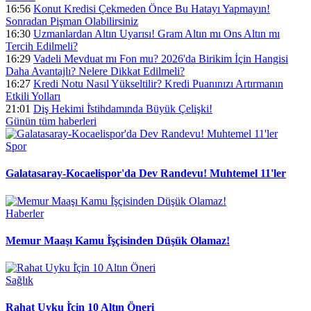
16:56
Konut Kredisi Çekmeden Önce Bu Hatayı Yapmayın!
Sonradan Pişman Olabilirsiniz
16:30
Uzmanlardan Altın Uyarısı! Gram Altın mı Ons Altın mı
Tercih Edilmeli?
16:29
Vadeli Mevduat mı Fon mu? 2026'da Birikim İçin Hangisi
Daha Avantajlı? Nelere Dikkat Edilmeli?
16:27
Kredi Notu Nasıl Yükseltilir? Kredi Puanınızı Artırmanın
Etkili Yolları
21:01
Diş Hekimi İ̇stihdamında Büyük Çelişki!
Günün tüm
haberleri
Spor
Galatasaray-Kocaelispor'da Dev Randevu! Muhtemel 11'ler
Haberler
Memur Maaşı Kamu İ̇şçisinden Düşük Olamaz!
Sağlık
Rahat Uyku İ̇çin 10 Altın Öneri