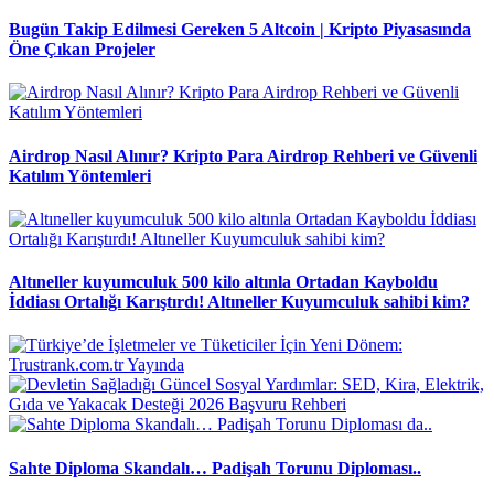
Bugün Takip Edilmesi Gereken 5 Altcoin | Kripto Piyasasında
Öne Çıkan Projeler
Airdrop Nasıl Alınır? Kripto Para Airdrop Rehberi ve Güvenli
Katılım Yöntemleri
Altıneller kuyumculuk 500 kilo altınla Ortadan Kayboldu
İddiası Ortalığı Karıştırdı! Altıneller Kuyumculuk sahibi kim?
Sahte Diploma Skandalı… Padişah Torunu Diploması..