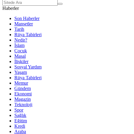
Haberler
Son Haberler
Manşetler
Tarih
Rüya Tabirleri
Nedir?
İslam
Çocuk
Masal
İlişkiler
Sosyal Yardım
Yaşam
Rüya Tabirleri
Memur
Gündem
Ekonomi
Magazin
Teknoloji
Spor
Sağlık
Eğitim
Kredi
Araba