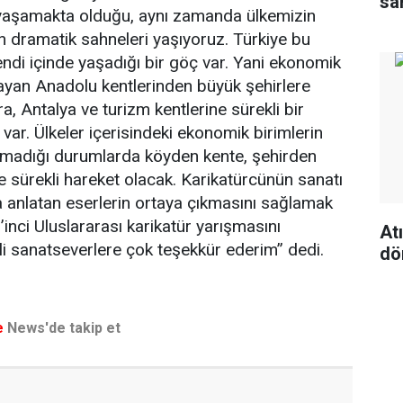
sa
yaşamakta olduğu, aynı zamanda ülkemizin
 dramatik sahneleri yaşıyoruz. Türkiye bu
di içinde yaşadığı bir göç var. Yani ekonomik
flayan Anadolu kentlerinden büyük şehirlere
ra, Antalya ve turizm kentlerine sürekli bir
 var. Ülkeler içerisindeki ekonomik birimlerin
anmadığı durumlarda köyden kente, şehirden
e sürekli hareket olacak. Karikatürcünün sanatı
ra anlatan eserlerin ortaya çıkmasını sağlamak
1’inci Uluslararası karikatür yarışmasını
At
li sanatseverlere çok teşekkür ederim” dedi.
dö
e
News'de takip et