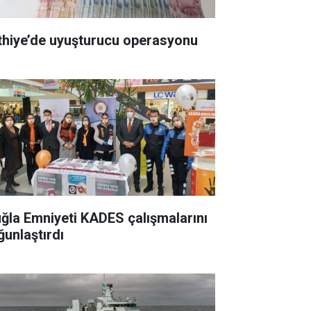
thiye’de uyuşturucu operasyonu
ğla Emniyeti KADES çalışmalarını
ğunlaştırdı