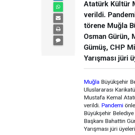
Atatürk Kültür 
verildi. Pandem
törene Muğla Bü
Osman Gürün, M
Gümüş, CHP Mill
Yarışması jüri üy
Muğla
Büyükşehir Be
Uluslararası Karikat
Mustafa Kemal Atatü
verildi.
Pandemi
önle
Büyükşehir Belediye
Başkanı Bahattin Güm
Yarışması jüri üyeleri 