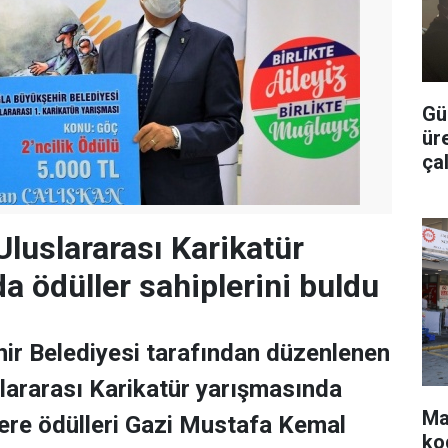
Gü
ür
ça
Uluslararası Karikatür
a ödüller sahiplerini buldu
ir Belediyesi tarafından düzenlenen
lararası Karikatür yarışmasında
Ma
ere ödülleri Gazi Mustafa Kemal
ko