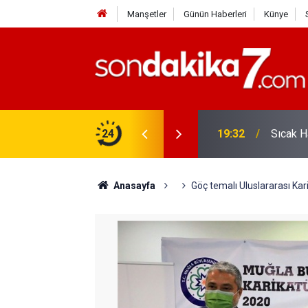
Manşetler
Günün Haberleri
Künye
19:32
Sıcak H
24
12:56
İ̇zmir 1
Anasayfa
Göç temalı Uluslararası Kar