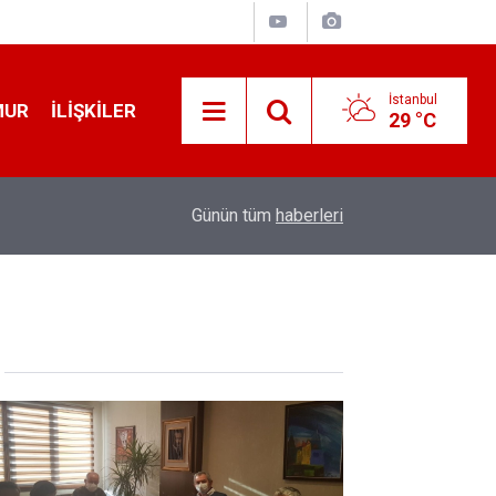
İstanbul
MUR
İLIŞKILER
29 °C
08:03
Erken Yaşta Anne Olmak Ve Çoklu Doğum Meme K
Günün tüm
haberleri