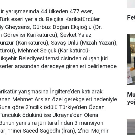
tür yarışmasında 44 ülkeden 477 eser,
Fe
ürk eseri yer aldı. Belçika Karikatürcüler
y Gheysens, Gürbüz Doğan Ekşioğlu (Dr.
 Görevlisi Karikatürcü), Şevket Yalaz
Munzur (Karikatürcü), Savaş Ünlü (Mizah Yazarı),
atürcü), Mehmet Selçuk (Karikatürcü-
kşehir Belediyesi temsilcisinden oluşan jüri
eserler arasından dereceye girenleri belirlemede
arikatür yarışmasına İngiltere’den katılarak
Mu
zanan Mehmet Arslan özel gerekçeleri nedeniyle
yo
Buna göre 2’ncilik ödülü Türkiye’den Özcan
 3’üncülük ödülünü ise Ukrayna’dan Olena
unun yanı sıra jüri tarafından 3 mansiyon
lar; 1’inci Saeed Sagedhi (İran), 2’nci Mojmir