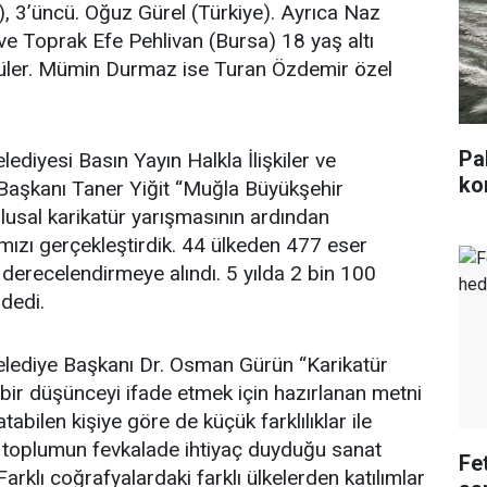
), 3’üncü. Oğuz Gürel (Türkiye). Ayrıca Naz
 ve Toprak Efe Pehlivan (Bursa) 18 yaş altı
düler. Mümin Durmaz ise Turan Özdemir özel
Pa
ediyesi Basın Yayın Halkla İlişkiler ve
kor
 Başkanı Taner Yiğit “Muğla Büyükşehir
ulusal karikatür yarışmasının ardından
mızı gerçekleştirdik. 44 ülkeden 477 eser
r derecelendirmeye alındı. 5 yılda 2 bin 100
dedi.
lediye Başkanı Dr. Osman Gürün “Karikatür
k bir düşünceyi ifade etmek için hazırlanan metni
tabilen kişiye göre de küçük farklılıklar ile
toplumun fevkalade ihtiyaç duyduğu sanat
Fe
 Farklı coğrafyalardaki farklı ülkelerden katılımlar