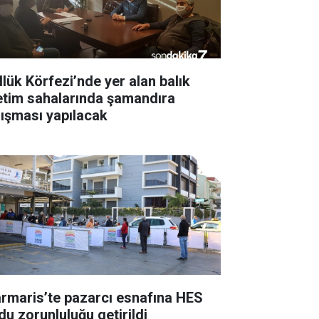
llük Körfezi’nde yer alan balık
etim sahalarında şamandıra
lışması yapılacak
rmaris’te pazarcı esnafına HES
du zorunluluğu getirildi