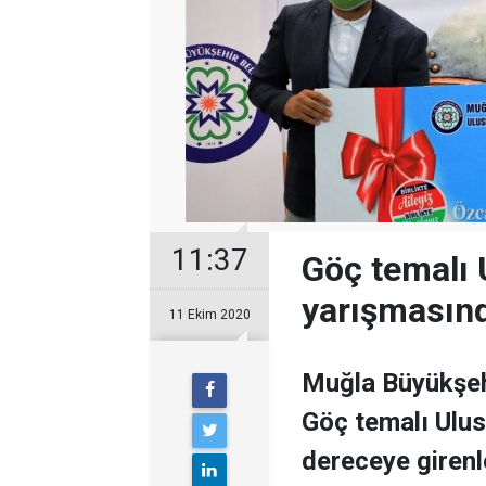
11:37
Göç temalı 
yarışmasınd
11 Ekim 2020
Muğla Büyükşeh
Göç temalı Ulus
dereceye girenl