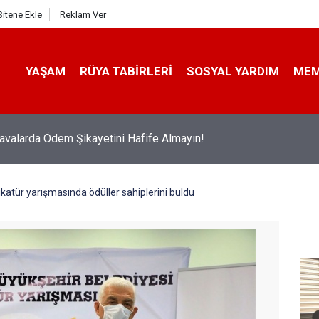
Sitene Ekle
Reklam Ver
YAŞAM
RÜYA TABIRLERI
SOSYAL YARDIM
ME
avalarda Ödem Şikayetini Hafife Almayın!
12’de Kan Donduran İ̇ddialar!
ikatür yarışmasında ödüller sahiplerini buldu