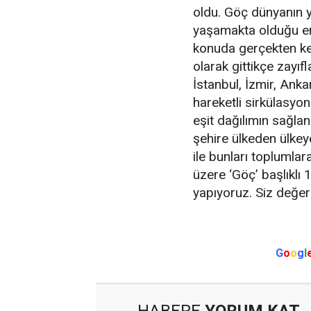
oldu. Göç dünyanın 
yaşamakta olduğu en
konuda gerçekten ken
olarak gittikçe zayı
İstanbul, İzmir, Anka
hareketli sirkülasyon
eşit dağılımın sağl
şehire ülkeden ülkey
ile bunları toplumla
üzere ‘Göç’ başlıklı 
yapıyoruz. Siz değer
G
o
o
g
l