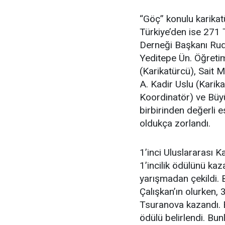
“Göç” konulu karika
Türkiye’den ise 271 T
Derneği Başkanı Rud
Yeditepe Ün. Öğretim
(Karikatürcü), Sait 
A. Kadir Uslu (Karik
Koordinatör) ve Büyü
birbirinden değerli 
oldukça zorlandı.
1’inci Uluslararası K
1’incilik ödülünü ka
yarışmadan çekildi. 
Çalışkan’ın olurken,
Tsuranova kazandı. B
ödülü belirlendi. Bun