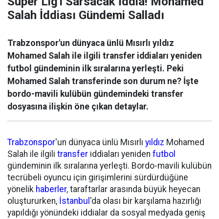
Süper Lig'i Sarsacak İddia! Mohamed
Salah İddiası Gündemi Salladı
Trabzonspor'un dünyaca ünlü Mısırlı yıldız
Mohamed Salah ile ilgili transfer iddiaları yeniden
futbol gündeminin ilk sıralarına yerleşti. Peki
Mohamed Salah transferinde son durum ne? İşte
bordo-mavili kulübün gündemindeki transfer
dosyasına ilişkin öne çıkan detaylar.
Trabzonspor
'un dünyaca ünlü Mısırlı
yıldız
Mohamed
Salah ile ilgili
transfer
iddiaları yeniden
futbol
gündeminin ilk sıralarına yerleşti. Bordo-mavili kulübün
tecrübeli oyuncu için girişimlerini sürdürdüğüne
yönelik
haberler
, taraftarlar arasında büyük heyecan
oluştururken,
İstanbul
'da olası bir karşılama hazırlığı
yapıldığı yönündeki iddialar da sosyal medyada geniş