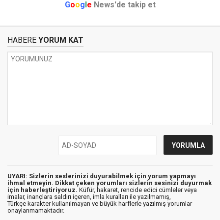
G
o
o
g
l
e
News'de takip et
HABERE
YORUM KAT
UYARI: Sizlerin seslerinizi duyurabilmek için yorum yapmayı
ihmal etmeyin. Dikkat çeken yorumları sizlerin sesinizi duyurmak
için haberleştiriyoruz.
Küfür, hakaret, rencide edici cümleler veya
imalar, inançlara saldırı içeren, imla kuralları ile yazılmamış,
Türkçe karakter kullanılmayan ve büyük harflerle yazılmış yorumlar
onaylanmamaktadır.