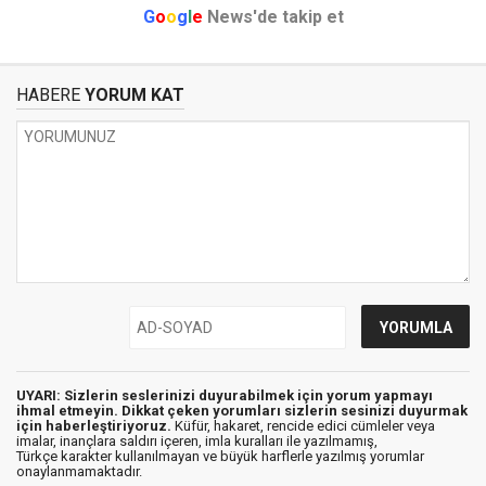
G
o
o
g
l
e
News'de takip et
HABERE
YORUM KAT
UYARI: Sizlerin seslerinizi duyurabilmek için yorum yapmayı
ihmal etmeyin. Dikkat çeken yorumları sizlerin sesinizi duyurmak
için haberleştiriyoruz.
Küfür, hakaret, rencide edici cümleler veya
imalar, inançlara saldırı içeren, imla kuralları ile yazılmamış,
Türkçe karakter kullanılmayan ve büyük harflerle yazılmış yorumlar
onaylanmamaktadır.