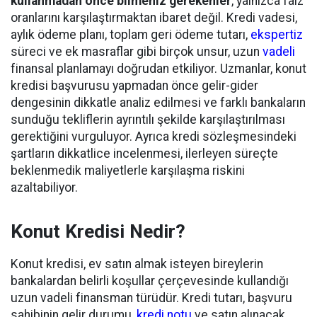
kullanmadan önce bilmeniz gerekenler
, yalnızca faiz
oranlarını karşılaştırmaktan ibaret değil. Kredi vadesi,
aylık ödeme planı, toplam geri ödeme tutarı,
ekspertiz
süreci ve ek masraflar gibi birçok unsur, uzun
vadeli
finansal planlamayı doğrudan etkiliyor. Uzmanlar, konut
kredisi başvurusu yapmadan önce gelir-gider
dengesinin dikkatle analiz edilmesi ve farklı bankaların
sunduğu tekliflerin ayrıntılı şekilde karşılaştırılması
gerektiğini vurguluyor. Ayrıca kredi sözleşmesindeki
şartların dikkatlice incelenmesi, ilerleyen süreçte
beklenmedik maliyetlerle karşılaşma riskini
azaltabiliyor.
Konut Kredisi Nedir?
Konut kredisi, ev satın almak isteyen bireylerin
bankalardan belirli koşullar çerçevesinde kullandığı
uzun vadeli finansman türüdür. Kredi tutarı, başvuru
sahibinin gelir durumu,
kredi notu
ve satın alınacak