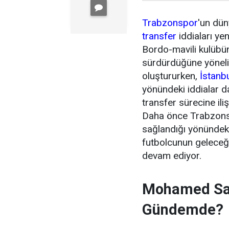
Trabzonspor
'un dün
transfer
iddiaları ye
Bordo-mavili kulübün 
sürdürdüğüne yönel
oluştururken,
İstanb
yönündeki iddialar 
transfer sürecine ili
Daha önce Trabzonsp
sağlandığı yönündeki
futbolcunun geleceği
devam ediyor.
Mohamed Sal
Gündemde?