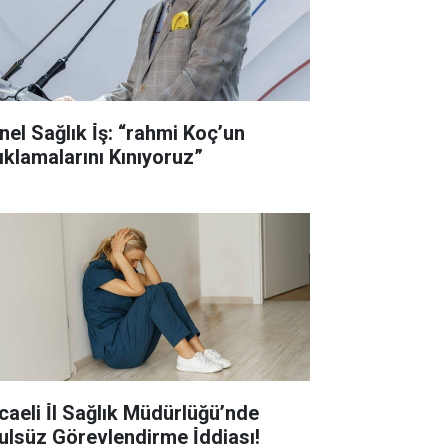
nel Sağlık İ̇ş: “rahmi Koç’un
ıklamalarını Kınıyoruz”
caeli İ̇l Sağlık Müdürlüğü’nde
ulsüz Görevlendirme İ̇ddiası!