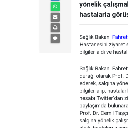
yönelik çalışmal
hastalarla görü
Sağlık Bakanı
Fahret
Hastanesini ziyaret 
bilgiler aldı ve hasta
Sağlık Bakanı Fahrett
durağı olarak Prof. 
ederek, salgına yönel
bilgiler alıp, hastal
hesabı Twitter’dan ziy
paylaşımda bulunarak
Prof. Dr. Cemil Taşç
salgına yönelik çalış
aldık, hastaları ziyar