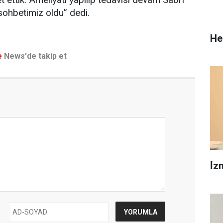
sohbetimiz oldu” dedi.
He
e
News'de takip et
İ̇