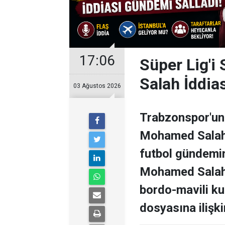
17:06
Süper Lig'i
Salah İddia
03 Ağustos 2026
Trabzonspor'un 
Mohamed Salah il
futbol gündemini
Mohamed Salah 
bordo-mavili k
dosyasına ilişki