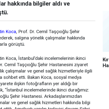
ar hakkında bilgiler aldı ve
ştü.
tin Koca
, Prof. Dr. Cemil Taşçıoğlu Şehir
ederek, salgına yönelik çalışmalar hakkında
larla görüştü.
in Koca, İstanbul’daki incelemelerinin ikinci
Kı
Dr. Cemil Taşçıoğlu Şehir Hastanesini ziyaret
Ha
ik çalışmalar ve genel sağlık hizmetleriyle ilgili
arla sohbet etti. Bakan Koca, sosyal medya
arete ilişkin fotoğrafların yer aldığı bir
, “İstanbul incelemelerinde ikinci durağımız:
ıoğlu Şehir Hastanesi. Arkadaşlarımızdan
malar ve genel sağlık hizmetleri hakkında bilgi
et ettik. Ameliyatı yapılıp tedavisi devam Sabri