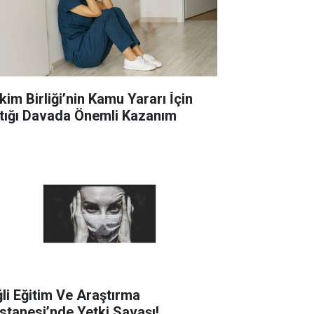
im Birliği’nin Kamu Yararı İ̇çin
tığı Davada Önemli Kazanım
ğli Eğitim Ve Araştırma
stanesi’nde Yetki Savaşı!