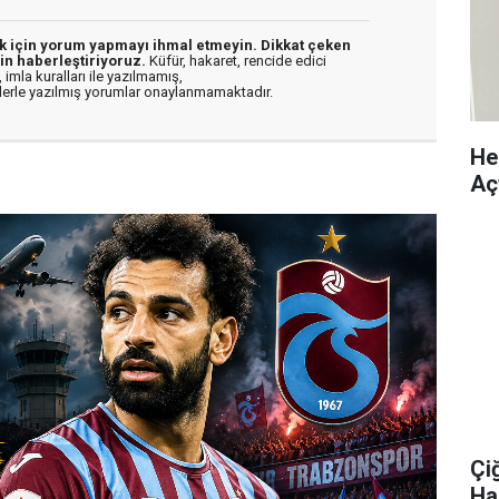
ek için yorum yapmayı ihmal etmeyin. Dikkat çeken
in haberleştiriyoruz.
Küfür, hakaret, rencide edici
 imla kuralları ile yazılmamış,
flerle yazılmış yorumlar onaylanmamaktadır.
Hek
Aç
Çi
Ha