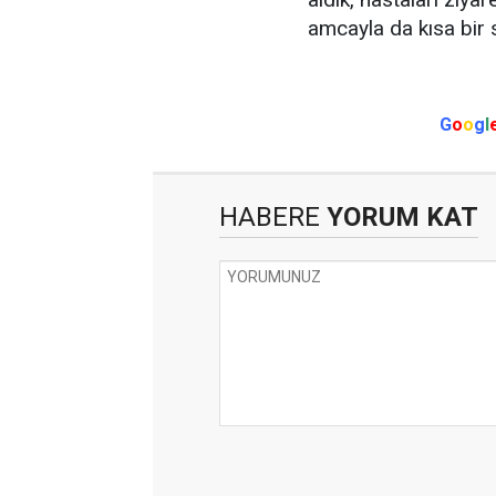
amcayla da kısa bir 
G
o
o
g
l
HABERE
YORUM KAT