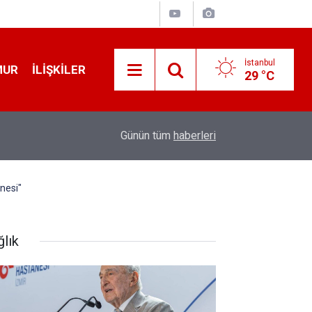
İstanbul
MUR
İLIŞKILER
29 °C
19:32
Sıcak Havalarda Ödem Şikayetini Hafife Almayı
Günün tüm
haberleri
nesi"
ğlık