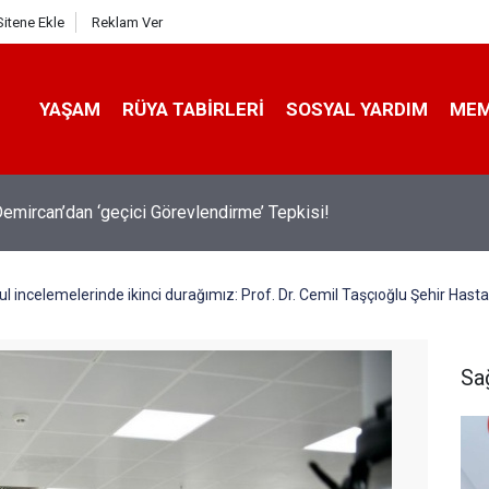
Sitene Ekle
Reklam Ver
YAŞAM
RÜYA TABIRLERI
SOSYAL YARDIM
ME
emircan’dan ‘geçici Görevlendirme’ Tepkisi!
l incelemelerinde ikinci durağımız: Prof. Dr. Cemil Taşçıoğlu Şehir Hasta
Sa