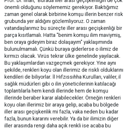
Prof. Dr. İlhan, "Burada iller arası geçişkenliğin de çok
önemli olduğunu söylememiz gerekiyor. Baktığımız
zaman genel olarak birbirine komşu illerin benzer risk
grubunda yer aldığını gözlemliyoruz. O zaman
vatandaşlarımız bu süreçte iller arası geçişkenliği bir
parça kısıtlamalı. Hatta "benim komşu ilim maviymiş,
ben oraya gideyim biraz dolaşayım" yaklaşımında
bulunulmamalı. Çünkü buraya giderlerse o ilimiz de
kırmızı olacak. Virüs tekrar ülke genelinde yayılacak.
Bu yaklaşımlardan vazgeçmek gerekiyor. Yine aynı
şekilde, renkleri koyu olan illerimiz de riskli olduklarını
kendileri de biliyorlar. İl Hıfzıssıhha Kurulları, valiler, il
sağlık müdürleri gibi o ilin yöneticilerinin katılacağı
toplantılarla hem kendi illerinde hem de komşu
illerinde beraber karar alabilecekler. Örneğin renkleri
koyu olan illerimiz bir araya gelip, acaba bu bölgede
iller arası geçişkenlik mi fazla, vaka neden bu kadar
fazla, bunun kararını verebilir. Ya da bir ilimizin diğer
iller arasında rengi daha açık renkli ise acaba bu