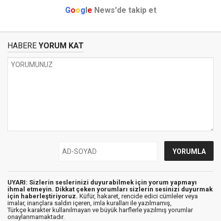
G
o
o
g
l
e
News'de takip et
HABERE
YORUM KAT
UYARI: Sizlerin seslerinizi duyurabilmek için yorum yapmayı
ihmal etmeyin. Dikkat çeken yorumları sizlerin sesinizi duyurmak
için haberleştiriyoruz.
Küfür, hakaret, rencide edici cümleler veya
imalar, inançlara saldırı içeren, imla kuralları ile yazılmamış,
Türkçe karakter kullanılmayan ve büyük harflerle yazılmış yorumlar
onaylanmamaktadır.