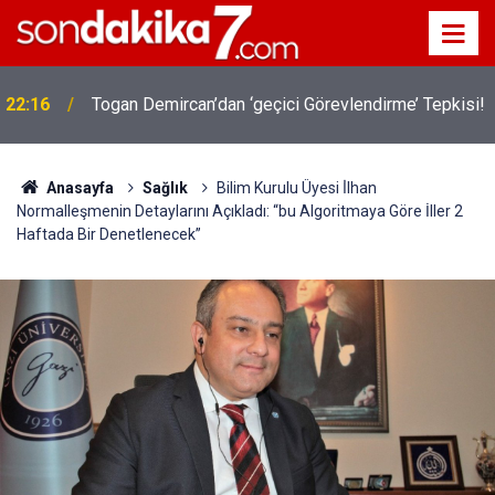
!
19:32
Sıcak Havalarda Ödem Şikayetini Hafife Almayın!
Anasayfa
Sağlık
Bilim Kurulu Üyesi İ̇lhan
Normalleşmenin Detaylarını Açıkladı: “bu Algoritmaya Göre İller 2
Haftada Bir Denetlenecek”