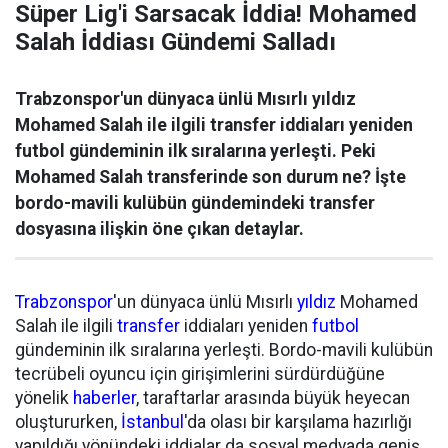
Süper Lig'i Sarsacak İddia! Mohamed
Salah İddiası Gündemi Salladı
Trabzonspor'un dünyaca ünlü Mısırlı yıldız
Mohamed Salah ile ilgili transfer iddiaları yeniden
futbol gündeminin ilk sıralarına yerleşti. Peki
Mohamed Salah transferinde son durum ne? İşte
bordo-mavili kulübün gündemindeki transfer
dosyasına ilişkin öne çıkan detaylar.
Trabzonspor
'un dünyaca ünlü Mısırlı
yıldız
Mohamed
Salah ile ilgili
transfer
iddiaları yeniden
futbol
gündeminin ilk sıralarına yerleşti. Bordo-mavili kulübün
tecrübeli oyuncu için girişimlerini sürdürdüğüne
yönelik
haberler
, taraftarlar arasında büyük heyecan
oluştururken,
İstanbul
'da olası bir karşılama hazırlığı
yapıldığı yönündeki iddialar da sosyal medyada geniş