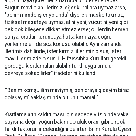
algoritmaya göre iller 2 haftada bir denetlenecek.
Bugün mavi olan illerimiz, eğer kurallara uymazlarsa,
"benim ilimde işler yolunda" diyerek maske takmaz,
fiziksel mesafeye uymaz, el hijyeni, vücut hijyeni gibi
pek çok bileşene dikkat etmezlerse; o illerdin hemen
sarıya, oradan turuncuya hatta kırmızıya doğru
yönlenmeleri de söz konusu olabilir. Aynı zamanda
illerimiz dahilinde, ister kırmızı illerimiz olsun, ister
mavi illerimizde olsun. İl Hıfzıssıhha Kurulları gerekli
gördüğü kısıtlamaları alabilir farklı uygulamaları
devreye sokabilirler" ifadelerini kullandı.
"'Benim komşu ilim maviymiş, ben oraya gideyim biraz
dolaşayım" yaklaşımında bulunulmamalı"
Kısıtlamaların kaldırılması için sadece yüz binde vaka
sayısına değil, yoğun bakım doluluk oranı gibi birçok
farklı faktörün incelendiğini belirten Bilim Kurulu Üyesi