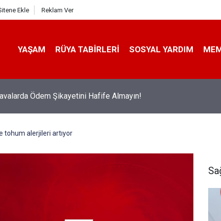
Sitene Ekle
Reklam Ver
YAŞAM
RÜYA TABIRLERI
SOSYAL YARDIM
ME
avalarda Ödem Şikayetini Hafife Almayın!
tohum alerjileri artıyor
Sa