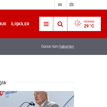
İstanbul
MUR
İLIŞKILER
29 °C
12:56
İ̇zmir 112’de Kan Donduran İ̇ddialar!
Günün tüm
haberleri
ğlık