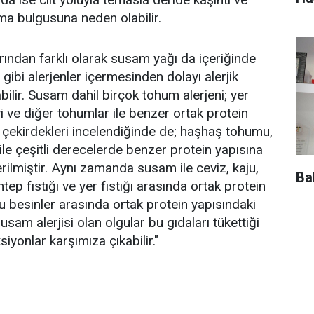
ma bulgusuna neden olabilir.
ndan farklı olarak susam yağı da içeriğinde
ibi alerjenler içermesinden dolayı alerjik
lir. Susam dahil birçok tohum alerjeni; yer
ivi ve diğer tohumlar ile benzer ortak protein
çekirdekleri incelendiğinde de; haşhaş tohumu,
ar ile çeşitli derecelerde benzer protein yapısına
rilmiştir. Aynı zamanda susam ile ceviz, kaju,
Ba
ntep fıstığı ve yer fıstığı arasında ortak protein
Bu besinler arasında ortak protein yapısındaki
usam alerjisi olan olgular bu gıdaları tükettiği
iyonlar karşımıza çıkabilir."