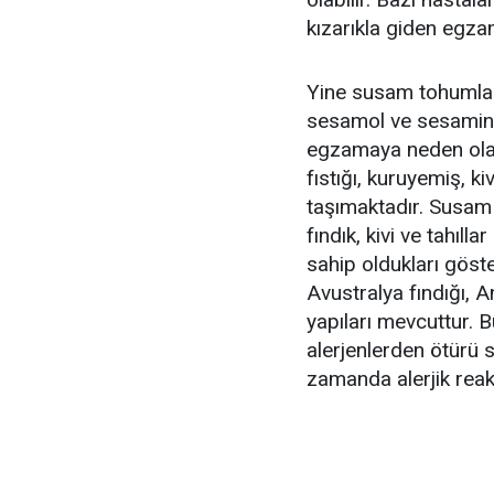
kızarıkla giden egza
Yine susam tohumları
sesamol ve sesamin g
egzamaya neden olabi
fıstığı, kuruyemiş, k
taşımaktadır. Susam 
fındık, kivi ve tahıll
sahip oldukları göste
Avustralya fındığı, A
yapıları mevcuttur. 
alerjenlerden ötürü s
zamanda alerjik reaks