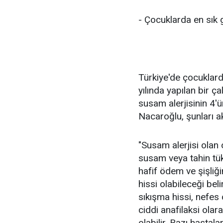
- Çocuklarda en sık g
Türkiye'de çocuklarda
yılında yapılan bir ç
susam alerjisinin 4'ü
Nacaroğlu, şunları ak
"Susam alerjisi olan 
susam veya tahin tü
hafif ödem ve şişliği
hissi olabileceği bel
sıkışma hissi, nefes 
ciddi anafilaksi olar
olabilir. Bazı hastala