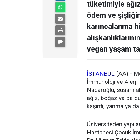
tüketimiyle ağı
ödem ve şişliğin
karıncalanma his
alışkanlıkların
vegan yaşam tar
İSTANBUL
(AA) - M
İmmünoloji ve Alerji
Nacaroğlu, susam aler
ağız, boğaz ya da dud
kaşıntı, yanma ya da 
Üniversiteden yapıl
Hastanesi Çocuk İmm