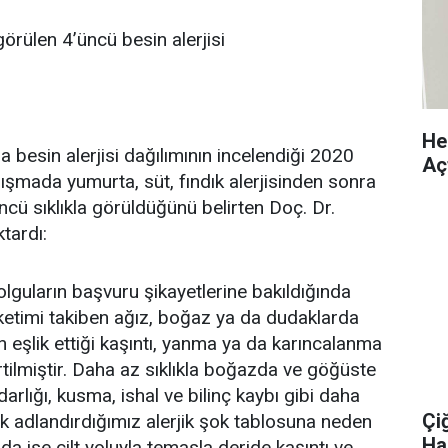
örülen 4’üncü besin alerjisi
Hek
 besin alerjisi dağılımının incelendiği 2020
Aç
alışmada yumurta, süt, fındık alerjisinden sonra
ncü sıklıkla görüldüğünü belirten Doç. Dr.
tardı:
olguların başvuru şikayetlerine bakıldığında
ketimi takiben ağız, boğaz ya da dudaklarda
n eşlik ettiği kaşıntı, yanma ya da karıncalanma
irtilmiştir. Daha az sıklıkla boğazda ve göğüste
darlığı, kusma, ishal ve bilinç kaybı gibi daha
Çi
ak adlandırdığımız alerjik şok tablosuna neden
Ha
rda ise cilt yoluyla temasla deride kaşıntı ve