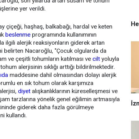
caroğlu, son yıllarda artan susam ve tohum
şlerine yer verildi.
He
ay çiçeği, haşhaş, balkabağı, hardal ve keten
ük
beslenme
programında kullanımının
 ilgili alerjik reaksiyonların giderek artan
ini belirten Nacaroğlu, "Çocuk olgularda da
m ve çeşitli tohumların katılması ve
cilt
yoluyla
hum alerjisinin sıklığı arttığı bildirilmektedir.
ıda
maddesine dahil olmasından dolayı alerjik
orumlu en sık tohum olarak karşımıza
lerjisi,
diyet
alışkanlıklarının küreselleşmesi ve
am tarzlarına yönelik genel eğilimin artmasıyla
İ̇
tininde giderek daha fazla görülmeye
ni kullandı.