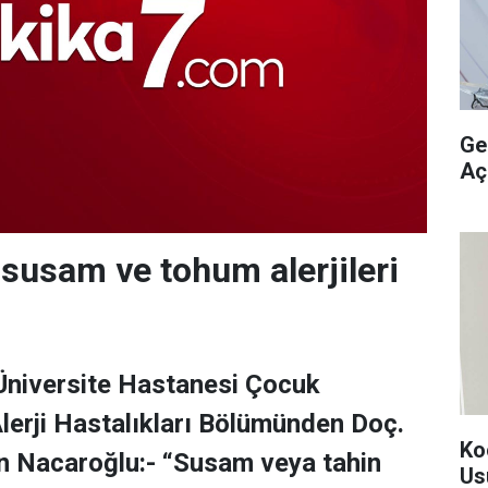
Ge
Aç
susam ve tohum alerjileri
niversite Hastanesi Çocuk
lerji Hastalıkları Bölümünden Doç.
Ko
n Nacaroğlu:- “Susam veya tahin
Us