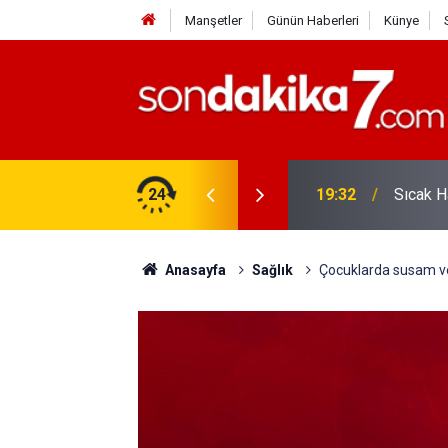
Manşetler
Günün Haberleri
Künye
vlendirme’ Tepkisi!
24
19:32
Sıcak H
Anasayfa
Sağlık
Çocuklarda susam ve 