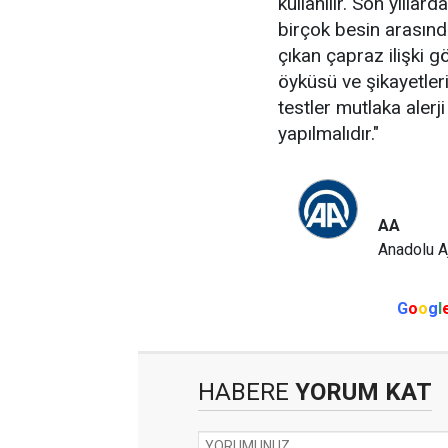
kullanılır. Son yıllar
birçok besin arasınd
çıkan çapraz ilişki g
öyküsü ve şikayetleri
testler mutlaka alerji
yapılmalıdır."
AA
Anadolu A
G
o
o
g
l
HABERE
YORUM KAT