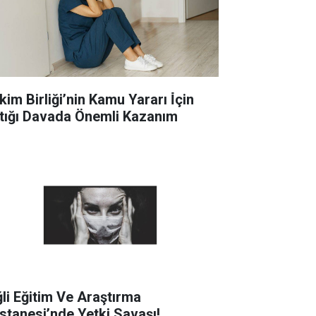
im Birliği’nin Kamu Yararı İ̇çin
tığı Davada Önemli Kazanım
ğli Eğitim Ve Araştırma
stanesi’nde Yetki Savaşı!