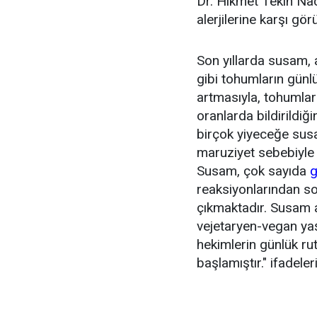
Dr. Hikmet Tekin Na
alerjilerine karşı görü
Son yıllarda susam, 
gibi tohumların günl
artmasıyla, tohumlarla
oranlarda bildirildiğ
birçok yiyeceğe susa
maruziyet sebebiyle to
Susam, çok sayıda
g
reaksiyonlarından s
çıkmaktadır. Susam a
vejetaryen-vegan yaş
hekimlerin günlük ru
başlamıştır." ifadeleri