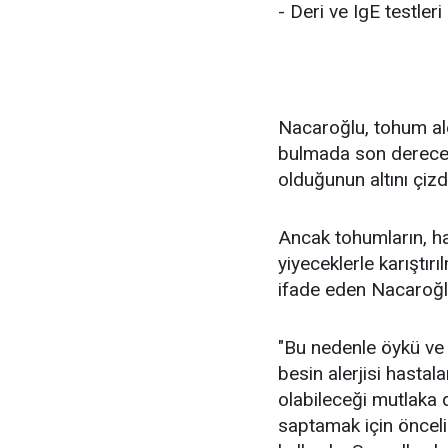
- Deri ve IgE testle
Nacaroğlu, tohum ale
bulmada son derece 
olduğunun altını çizd
Ancak tohumların, ha
yiyeceklerle karıştır
ifade eden Nacaroğl
"Bu nedenle öykü ve al
besin alerjisi hastal
olabileceği mutlaka 
saptamak için öncelik