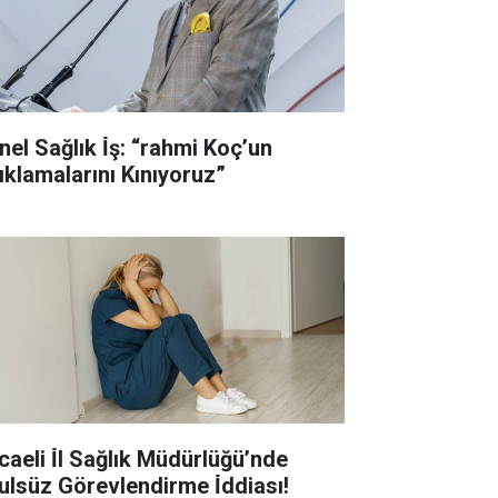
nel Sağlık İ̇ş: “rahmi Koç’un
ıklamalarını Kınıyoruz”
caeli İ̇l Sağlık Müdürlüğü’nde
ulsüz Görevlendirme İ̇ddiası!