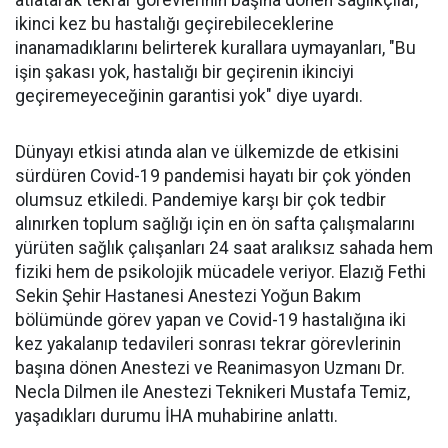
atlatarak tekrar görevlerinin başına dönen sağlıkçılar,
ikinci kez bu hastalığı geçirebileceklerine
inanamadıklarını belirterek kurallara uymayanları, "Bu
işin şakası yok, hastalığı bir geçirenin ikinciyi
geçiremeyeceğinin garantisi yok" diye uyardı.
Dünyayı etkisi atında alan ve ülkemizde de etkisini
sürdüren Covid-19 pandemisi hayatı bir çok yönden
olumsuz etkiledi. Pandemiye karşı bir çok tedbir
alınırken toplum sağlığı için en ön safta çalışmalarını
yürüten sağlık çalışanları 24 saat aralıksız sahada hem
fiziki hem de psikolojik mücadele veriyor. Elazığ Fethi
Sekin Şehir Hastanesi Anestezi Yoğun Bakım
bölümünde görev yapan ve Covid-19 hastalığına iki
kez yakalanıp tedavileri sonrası tekrar görevlerinin
başına dönen Anestezi ve Reanimasyon Uzmanı Dr.
Necla Dilmen ile Anestezi Teknikeri Mustafa Temiz,
yaşadıkları durumu İHA muhabirine anlattı.