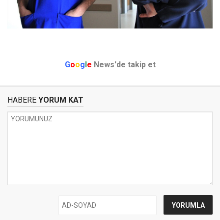
G
o
o
g
l
e
News'de takip et
HABERE
YORUM KAT