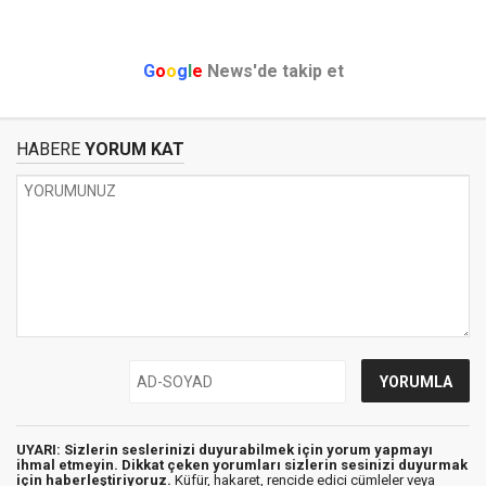
G
o
o
g
l
e
News'de takip et
HABERE
YORUM KAT
UYARI: Sizlerin seslerinizi duyurabilmek için yorum yapmayı
ihmal etmeyin. Dikkat çeken yorumları sizlerin sesinizi duyurmak
için haberleştiriyoruz.
Küfür, hakaret, rencide edici cümleler veya