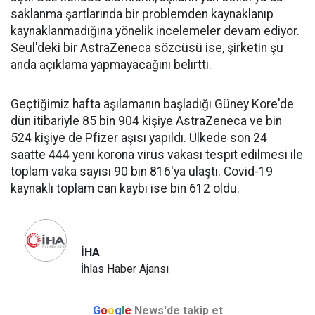
saklanma şartlarında bir problemden kaynaklanıp
kaynaklanmadığına yönelik incelemeler devam ediyor.
Seul'deki bir AstraZeneca sözcüsü ise, şirketin şu
anda açıklama yapmayacağını belirtti.
Geçtiğimiz hafta aşılamanın başladığı Güney Kore'de
dün itibariyle 85 bin 904 kişiye AstraZeneca ve bin
524 kişiye de Pfizer aşısı yapıldı. Ülkede son 24
saatte 444 yeni korona virüs vakası tespit edilmesi ile
toplam vaka sayısı 90 bin 816'ya ulaştı. Covid-19
kaynaklı toplam can kaybı ise bin 612 oldu.
İHA
İhlas Haber Ajansı
G
o
o
g
l
e
News'de takip et