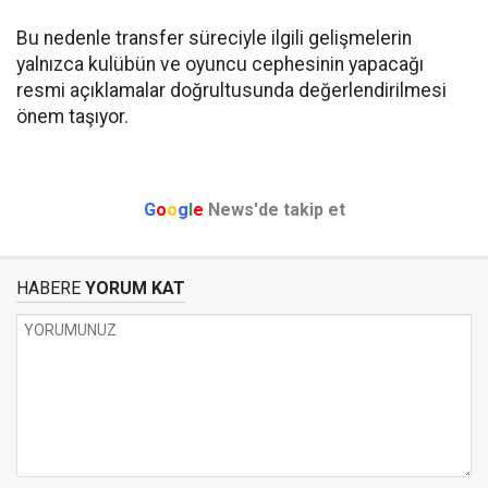
Bu nedenle transfer süreciyle ilgili gelişmelerin
yalnızca kulübün ve oyuncu cephesinin yapacağı
resmi açıklamalar doğrultusunda değerlendirilmesi
önem taşıyor.
G
o
o
g
l
e
News'de takip et
HABERE
YORUM KAT