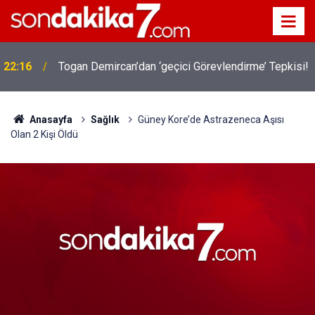
22:16
Togan Demircan’dan ‘geçici Görevlendirme’ Tepkisi!
Anasayfa
Sağlık
Güney Kore’de Astrazeneca Aşısı
Olan 2 Kişi Öldü