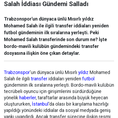
Salah İddiası Gündemi Salladı
Trabzonspor'un dünyaca ünlü Mısırlı yıldız
Mohamed Salah ile ilgili transfer iddiaları yeniden
futbol gündeminin ilk sıralarına yerleşti. Peki
Mohamed Salah transferinde son durum ne? İşte
bordo-mavili kulübün gündemindeki transfer
dosyasına ilişkin öne çıkan detaylar.
Trabzonspor
'un dünyaca ünlü Mısırlı
yıldız
Mohamed
Salah ile ilgili
transfer
iddiaları yeniden
futbol
gündeminin ilk sıralarına yerleşti. Bordo-mavili kulübün
tecrübeli oyuncu için girişimlerini sürdürdüğüne
yönelik
haberler
, taraftarlar arasında büyük heyecan
oluştururken,
İstanbul
'da olası bir karşılama hazırlığı
yapıldığı yönündeki iddialar da sosyal medyada geniş
yankı uyandırdı. Ancak transfer sürecine ilişkin resmi