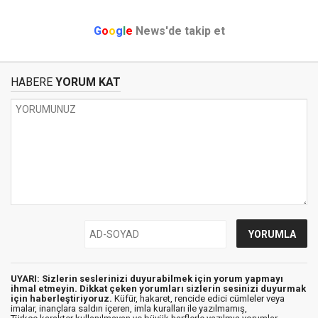
G
o
o
g
l
e
News'de takip et
HABERE
YORUM KAT
UYARI: Sizlerin seslerinizi duyurabilmek için yorum yapmayı
ihmal etmeyin. Dikkat çeken yorumları sizlerin sesinizi duyurmak
için haberleştiriyoruz.
Küfür, hakaret, rencide edici cümleler veya
imalar, inançlara saldırı içeren, imla kuralları ile yazılmamış,