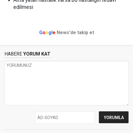
Altta yatan hastalık varsa bu hastalığın tedavi
edilmesi
G
o
o
g
l
e
News'de takip et
HABERE
YORUM KAT