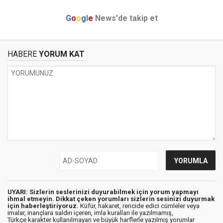
G
o
o
g
l
e
News'de takip et
HABERE
YORUM KAT
UYARI: Sizlerin seslerinizi duyurabilmek için yorum yapmayı
ihmal etmeyin. Dikkat çeken yorumları sizlerin sesinizi duyurmak
için haberleştiriyoruz.
Küfür, hakaret, rencide edici cümleler veya
imalar, inançlara saldırı içeren, imla kuralları ile yazılmamış,
Türkçe karakter kullanılmayan ve büyük harflerle yazılmış yorumlar