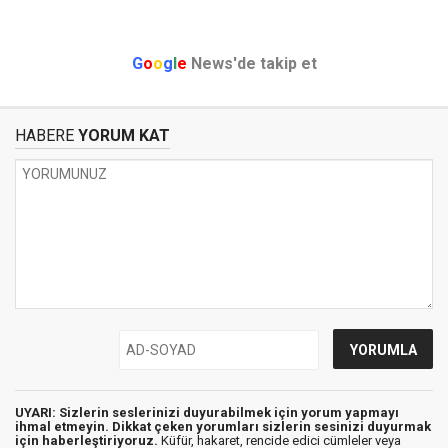
G
o
o
g
l
e
News'de takip et
HABERE
YORUM KAT
UYARI: Sizlerin seslerinizi duyurabilmek için yorum yapmayı
ihmal etmeyin. Dikkat çeken yorumları sizlerin sesinizi duyurmak
için haberleştiriyoruz.
Küfür, hakaret, rencide edici cümleler veya