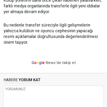
Kulüp yönetimi daha önce çıkan haberleri yalanlarken,
farklı medya organlarında transferle ilgili yeni iddialar
yer almaya devam ediyor.
Bu nedenle transfer süreciyle ilgili gelişmelerin
yalnızca kulübün ve oyuncu cephesinin yapacağı
resmi açıklamalar doğrultusunda değerlendirilmesi
önem taşıyor.
G
o
o
g
l
e
News'de takip et
HABERE
YORUM KAT