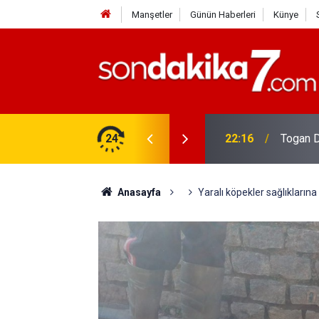
Manşetler
Günün Haberleri
Künye
rdir?
24
22:16
Togan D
Anasayfa
Yaralı köpekler sağlıkların