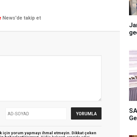
e
News'de takip et
Ja
ge
SA
Ge
ek için yorum yapmayı ihmal etmeyin. Dikkat çeken