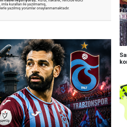
in haberleştiriyoruz.
Küfür, hakaret, rencide edici
 imla kuralları ile yazılmamış,
flerle yazılmış yorumlar onaylanmamaktadır.
Sa
ko