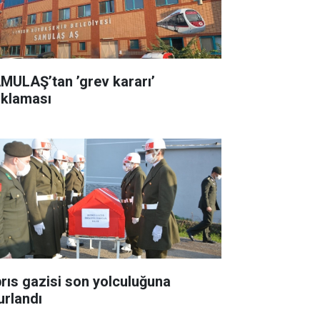
MULAŞ’tan ’grev kararı’
ıklaması
brıs gazisi son yolculuğuna
urlandı