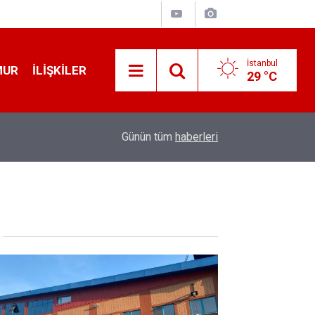
İstanbul
MUR
İLIŞKILER
29 °C
19:32
Sıcak Havalarda Ödem Şikayetini Hafife Almayı
Günün tüm
haberleri