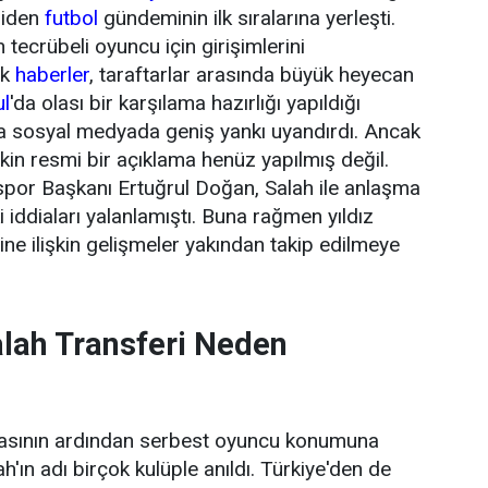
niden
futbol
gündeminin ilk sıralarına yerleşti.
tecrübeli oyuncu için girişimlerini
ik
haberler
, taraftarlar arasında büyük heyecan
ul
'da olası bir karşılama hazırlığı yapıldığı
da sosyal medyada geniş yankı uyandırdı. Ancak
şkin resmi bir açıklama henüz yapılmış değil.
or Başkanı Ertuğrul Doğan, Salah ile anlaşma
 iddiaları yalanlamıştı. Buna rağmen yıldız
ne ilişkin gelişmeler yakından takip edilmeye
ah Transferi Neden
masının ardından serbest oyuncu konumuna
ın adı birçok kulüple anıldı. Türkiye'den de