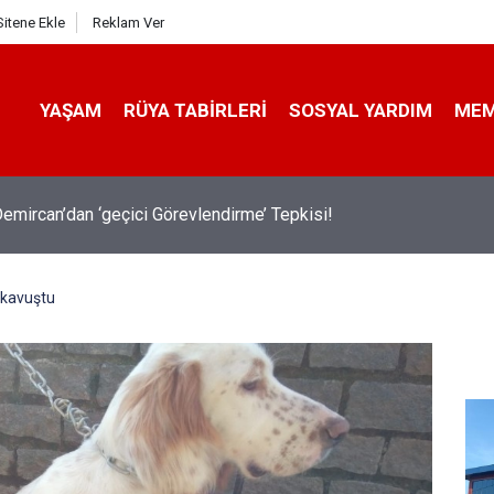
Sitene Ekle
Reklam Ver
YAŞAM
RÜYA TABIRLERI
SOSYAL YARDIM
ME
emircan’dan ‘geçici Görevlendirme’ Tepkisi!
a kavuştu