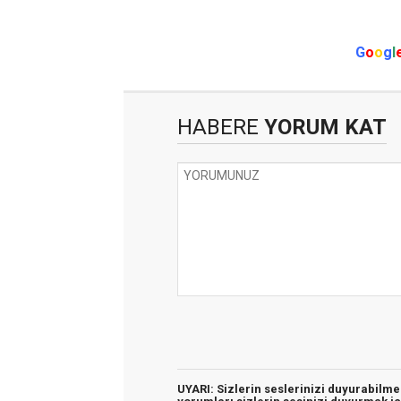
G
o
o
g
l
HABERE
YORUM KAT
UYARI: Sizlerin seslerinizi duyurabilm