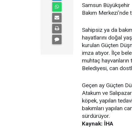
Samsun Büyükşehir 
Bakım Merkezi’nde t
Sahipsiz ya da bakım
hayatlarını doğal y
kurulan Güçten Düş
imza atıyor. İlçe bel
muhtaç hayvanların t
Belediyesi, can dostl
Geçen ay Güçten Dü
Atakum ve Salıpazarı 
köpek, yapılan tedavil
bakımları yapılan ca
sürdürüyor.
Kaynak: İHA