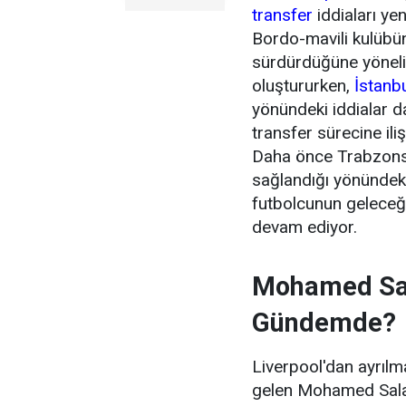
transfer
iddiaları ye
Bordo-mavili kulübün 
sürdürdüğüne yönel
oluştururken,
İstanb
yönündeki iddialar 
transfer sürecine ili
Daha önce Trabzonsp
sağlandığı yönündeki
futbolcunun geleceği
devam ediyor.
Mohamed Sal
Gündemde?
Liverpool'dan ayrıl
gelen Mohamed Salah'