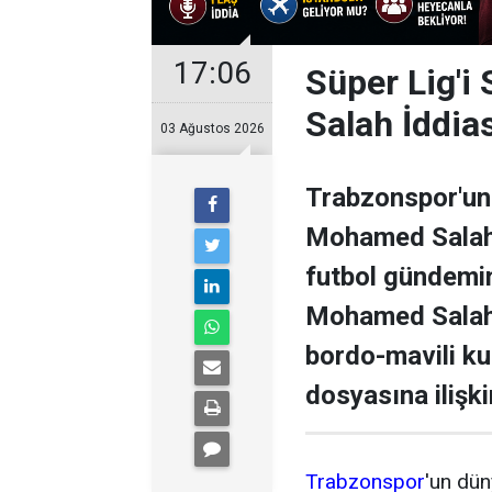
17:06
Süper Lig'i
Salah İddia
03 Ağustos 2026
Trabzonspor'un 
Mohamed Salah il
futbol gündemini
Mohamed Salah 
bordo-mavili k
dosyasına ilişki
Trabzonspor
'un dün