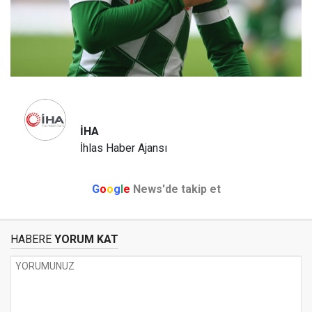
İHA
İhlas Haber Ajansı
G
o
o
g
l
e
News'de takip et
HABERE
YORUM KAT