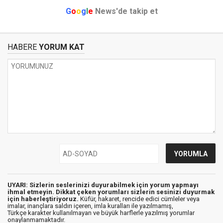
G
o
o
g
l
e
News'de takip et
HABERE
YORUM KAT
UYARI: Sizlerin seslerinizi duyurabilmek için yorum yapmayı
ihmal etmeyin. Dikkat çeken yorumları sizlerin sesinizi duyurmak
için haberleştiriyoruz.
Küfür, hakaret, rencide edici cümleler veya
imalar, inançlara saldırı içeren, imla kuralları ile yazılmamış,
Türkçe karakter kullanılmayan ve büyük harflerle yazılmış yorumlar
onaylanmamaktadır.