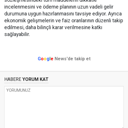
sözleşmesindeki tüm maddelerin dikkatle
incelenmesini ve ödeme planının uzun vadeli gelir
durumuna uygun hazırlanmasını tavsiye ediyor. Ayrıca
ekonomik gelişmelerin ve faiz oranlarının düzenli takip
edilmesi, daha bilinçli karar verilmesine katkı
sağlayabilir.
G
o
o
g
l
e
News'de takip et
HABERE
YORUM KAT