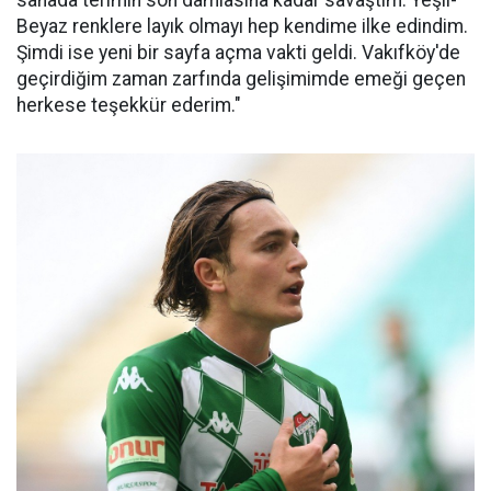
sahada terimin son damlasına kadar savaştım. Yeşil-
Beyaz renklere layık olmayı hep kendime ilke edindim.
Şimdi ise yeni bir sayfa açma vakti geldi. Vakıfköy'de
geçirdiğim zaman zarfında gelişimimde emeği geçen
herkese teşekkür ederim."