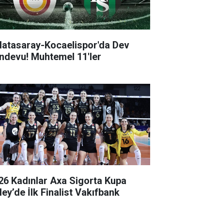
latasaray-Kocaelispor'da Dev
ndevu! Muhtemel 11'ler
26 Kadınlar Axa Sigorta Kupa
ey’de İ̇lk Finalist Vakıfbank