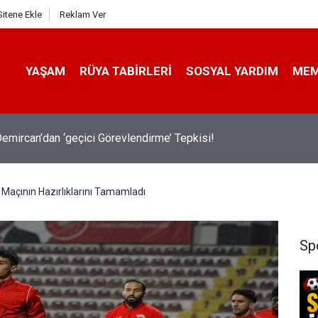
Sitene Ekle
Reklam Ver
YAŞAM
RÜYA TABIRLERI
SOSYAL YARDIM
ME
emircan’dan ‘geçici Görevlendirme’ Tepkisi!
Maçının Hazırlıklarını Tamamladı
Sp