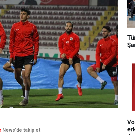
Tü
Şa
Vo
er
e
News'de takip et