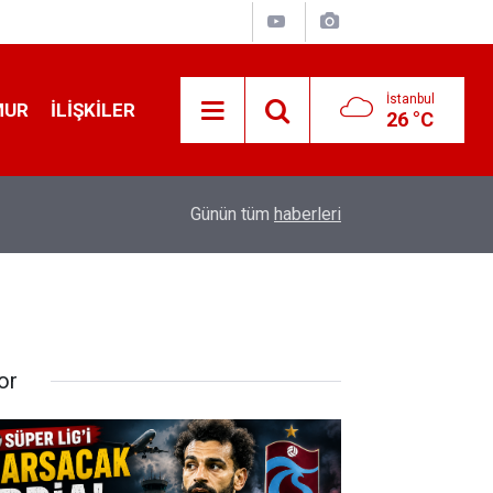
İstanbul
MUR
İLIŞKILER
26 °C
19:32
Sıcak Havalarda Ödem Şikayetini Hafife Almayı
Günün tüm
haberleri
or