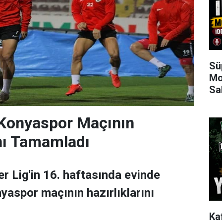
Sü
Mo
Sa
 Konyaspor Maçının
ını Tamamladı
r Lig'in 16. haftasında evinde
aspor maçının hazırlıklarını
Ka