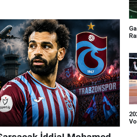
Ga
Ra
20
Vol
 Sarsacak İddia! Mohamed