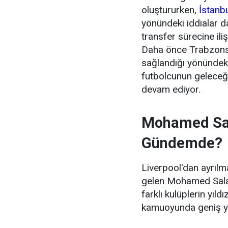
oluştururken,
İstanb
yönündeki iddialar 
transfer sürecine ili
Daha önce Trabzonsp
sağlandığı yönündeki
futbolcunun geleceği
devam ediyor.
Mohamed Sal
Gündemde?
Liverpool'dan ayrıl
gelen Mohamed Salah'
farklı kulüplerin yıl
kamuoyunda geniş y