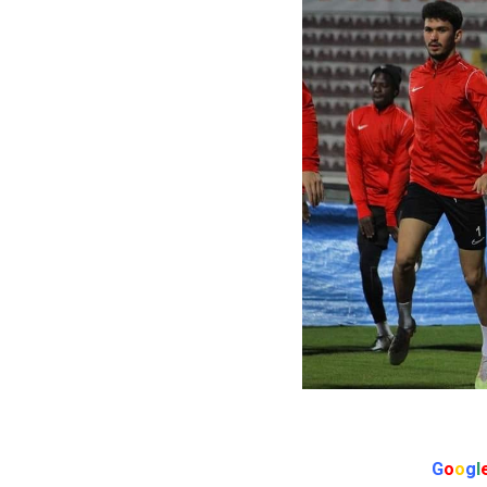
G
o
o
g
l