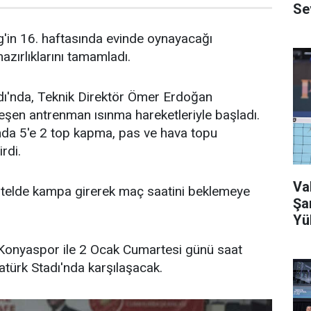
Se
'in 16. haftasında evinde oynayacağı
zırlıklarını tamamladı.
dı'nda, Teknik Direktör Ömer Erdoğan
şen antrenman ısınma hareketleriyle başladı.
nda 5'e 2 top kapma, pas ve hava topu
rdi.
Va
 otelde kampa girerek maç saatini beklemeye
Şa
Yü
 Konyaspor ile 2 Ocak Cumartesi günü saat
türk Stadı'nda karşılaşacak.