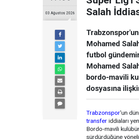
Salah İddia
03 Ağustos 2026
Trabzonspor'un 
Mohamed Salah il
futbol gündemini
Mohamed Salah 
bordo-mavili k
dosyasına ilişki
Trabzonspor
'un dün
transfer
iddiaları ye
Bordo-mavili kulübün 
sürdürdüğüne yönel