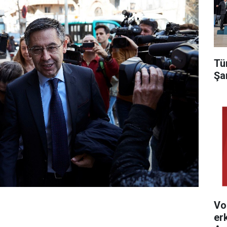
Tü
Şa
Vo
er