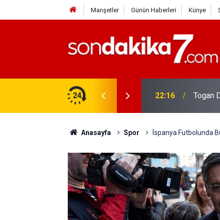
Manşetler
Günün Haberleri
Künye
rdir?
24
22:16
Togan D
Anasayfa
Spor
İ̇spanya Futbolunda 