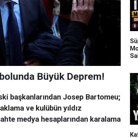
Sü
Mo
Sa
tbolunda Büyük Deprem!
eski başkanlarından Josep Bartomeu;
 aklama ve kulübün yıldız
 sahte medya hesaplarından karalama
Ka