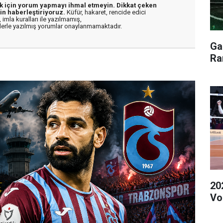
ek için yorum yapmayı ihmal etmeyin. Dikkat çeken
in haberleştiriyoruz.
Küfür, hakaret, rencide edici
 imla kuralları ile yazılmamış,
flerle yazılmış yorumlar onaylanmamaktadır.
Ga
Ra
20
Vol