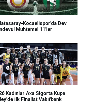
latasaray-Kocaelispor'da Dev
ndevu! Muhtemel 11'ler
26 Kadınlar Axa Sigorta Kupa
ey’de İ̇lk Finalist Vakıfbank