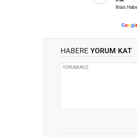
İhlas Habe
G
o
o
g
l
HABERE
YORUM KAT