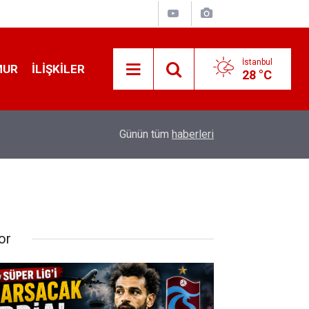
İstanbul
MUR
İLIŞKILER
28 °C
19:32
Sıcak Havalarda Ödem Şikayetini Hafife Almayı
Günün tüm
haberleri
or