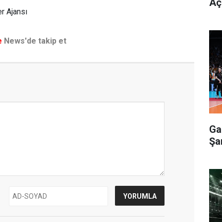
Aç
r Ajansı
e
News'de takip et
Ga
Şa