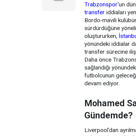
Trabzonspor
'un dün
transfer
iddiaları ye
Bordo-mavili kulübün 
sürdürdüğüne yönel
oluştururken,
İstanb
yönündeki iddialar 
transfer sürecine ili
Daha önce Trabzonsp
sağlandığı yönündeki
futbolcunun geleceği
devam ediyor.
Mohamed Sal
Gündemde?
Liverpool'dan ayrıl