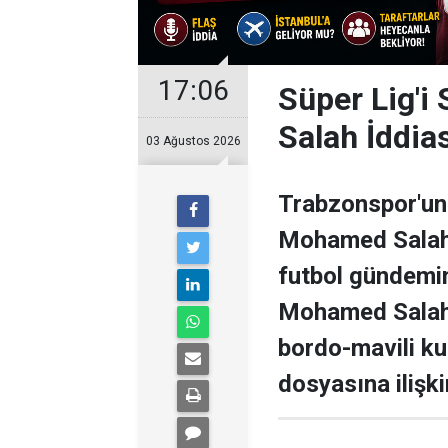
17:06
Süper Lig'i
Salah İddia
03 Ağustos 2026
Trabzonspor'un 
Mohamed Salah il
futbol gündemini
Mohamed Salah 
bordo-mavili k
dosyasına ilişki