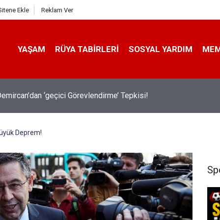
Sitene Ekle
Reklam Ver
YAŞAM
RÜYA TABIRLERI
SOSYAL YARDIM
ME
emircan’dan ‘geçici Görevlendirme’ Tepkisi!
Büyük Deprem!
Sp