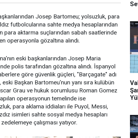
Se
başkanlarından Josep Bartomeu; yolsuzluk, para
ldız futbolcularına sahte medya hesaplarından
n para aktarma suçlarından sabah saatlerinde
n operasyonla gözaltına alındı.
ona'nın eski başkanlarından Josep Maria
de polis tarafından gözaltına alındı. İspanyol
aberlere göre güvenlik güçleri, "Barçagate" adı
, eski Başkan Bartomeu'nun yanı sıra kulübün
Va
Şa
Oscar Grau ve hukuk sorumlusu Roman Gomez
Yü
 Yapılan operasyonun temelinde ise
luk, para aklama iddiaları ile Puyol, Messi,
ılzdız isimleri sahte sosyal medya hesapları
nı zedelemeye çalışması yatıyor.