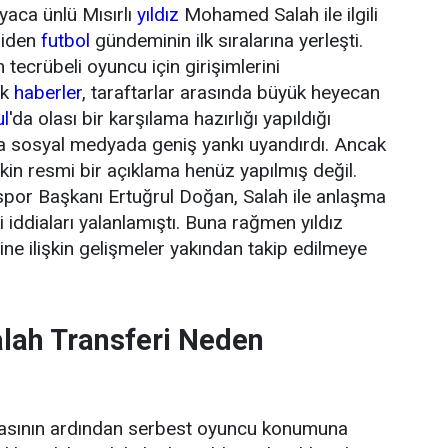
yaca ünlü Mısırlı
yıldız
Mohamed Salah ile ilgili
niden
futbol
gündeminin ilk sıralarına yerleşti.
tecrübeli oyuncu için girişimlerini
ik
haberler
, taraftarlar arasında büyük heyecan
ul
'da olası bir karşılama hazırlığı yapıldığı
da sosyal medyada geniş yankı uyandırdı. Ancak
şkin resmi bir açıklama henüz yapılmış değil.
or Başkanı Ertuğrul Doğan, Salah ile anlaşma
 iddiaları yalanlamıştı. Buna rağmen yıldız
ne ilişkin gelişmeler yakından takip edilmeye
ah Transferi Neden
masının ardından serbest oyuncu konumuna