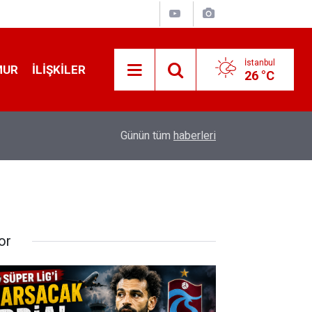
İstanbul
MUR
İLIŞKILER
26 °C
19:32
Sıcak Havalarda Ödem Şikayetini Hafife Almayı
Günün tüm
haberleri
or