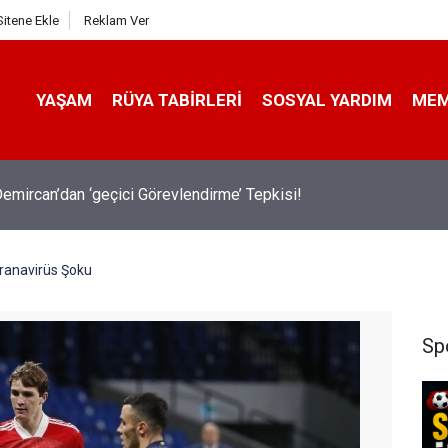
Sitene Ekle
Reklam Ver
YAŞAM
RÜYA TABIRLERI
SOSYAL YARDIM
ME
emircan’dan ‘geçici Görevlendirme’ Tepkisi!
ranavirüs Şoku
Sp