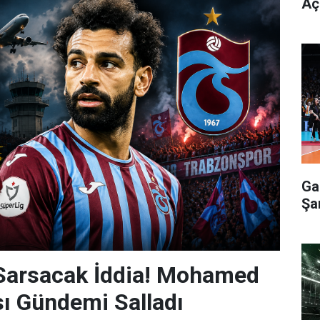
Aç
Ga
Şa
 Sarsacak İddia! Mohamed
sı Gündemi Salladı