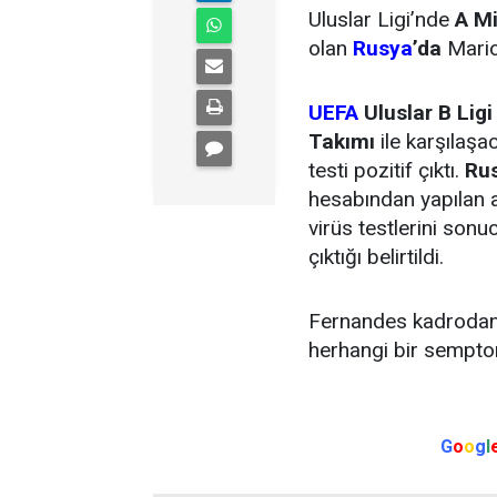
Uluslar Ligi’nde
A Mi
olan
Rusya
’da
Mario
UEFA
Uluslar B Lig
Takımı
ile karşılaşa
testi pozitif çıktı.
Rus
hesabından yapılan 
virüs testlerini son
çıktığı belirtildi.
Fernandes kadrodan ç
herhangi bir sempto
G
o
o
g
l