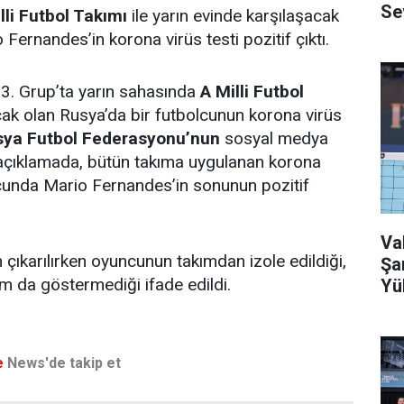
Se
lli Futbol Takımı
ile yarın evinde karşılaşacak
 Fernandes’in korona virüs testi pozitif çıktı.
i
3. Grup’ta yarın sahasında
A Milli Futbol
cak olan Rusya’da bir futbolcunun korona virüs
ya Futbol Federasyonu’nun
sosyal medya
açıklamada, bütün takıma uygulanan korona
ucunda Mario Fernandes’in sonunun pozitif
Va
ıkarılırken oyuncunun takımdan izole edildiği,
Şa
m da göstermediği ifade edildi.
Yü
e
News'de takip et