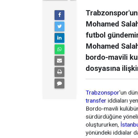
Trabzonspor'un 
Mohamed Salah il
futbol gündemini
Mohamed Salah 
bordo-mavili k
dosyasına ilişki
Trabzonspor
'un dün
transfer
iddiaları ye
Bordo-mavili kulübün 
sürdürdüğüne yönel
oluştururken,
İstanb
yönündeki iddialar 