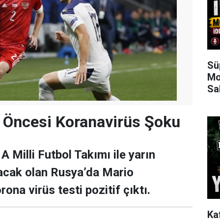
Sü
Mo
Sa
 Öncesi Koranavirüs Şoku
 A Milli Futbol Takımı ile yarın
acak olan Rusya’da Mario
ona virüs testi pozitif çıktı.
Ka