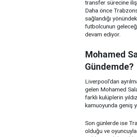
transfer sürecine ili
Daha önce Trabzonsp
sağlandığı yönündeki
futbolcunun geleceği
devam ediyor.
Mohamed Sal
Gündemde?
Liverpool'dan ayrıl
gelen Mohamed Salah'
farklı kulüplerin yıl
kamuoyunda geniş y
Son günlerde ise Tra
olduğu ve oyuncuyla 