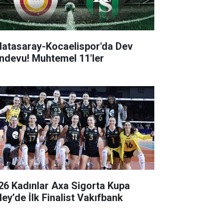
latasaray-Kocaelispor'da Dev
ndevu! Muhtemel 11'ler
26 Kadınlar Axa Sigorta Kupa
ey’de İ̇lk Finalist Vakıfbank