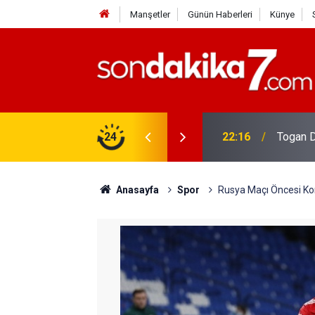
Manşetler
Günün Haberleri
Künye
rdir?
24
22:16
Togan D
Anasayfa
Spor
Rusya Maçı Öncesi Ko