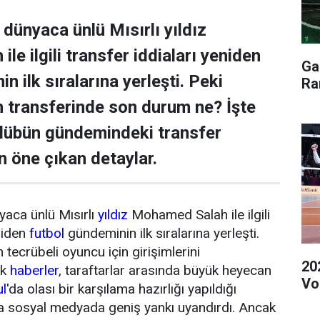
dünyaca ünlü Mısırlı yıldız
e ilgili transfer iddiaları yeniden
Ga
n ilk sıralarına yerleşti. Peki
Ra
transferinde son durum ne? İşte
ulübün gündemindeki transfer
n öne çıkan detaylar.
yaca ünlü Mısırlı
yıldız
Mohamed Salah ile ilgili
niden
futbol
gündeminin ilk sıralarına yerleşti.
tecrübeli oyuncu için girişimlerini
20
ik
haberler
, taraftarlar arasında büyük heyecan
Vol
ul
'da olası bir karşılama hazırlığı yapıldığı
da sosyal medyada geniş yankı uyandırdı. Ancak