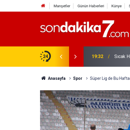
Manşetler
Günün Haberleri
Künye
vlendirme’ Tepkisi!
24
19:32
Sıcak H
Anasayfa
Spor
Süper Lig de Bu Hafta 