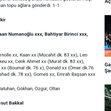
Aç
an topu ağlara gönderdi. 1-1
kir
an Numanoğlu xxx, Bahtiyar Birinci xxx,
nolle xx, Kaan xx (Mücahit dk. 83 xx), Leo
keu xx, Cenk Ahmet xx (Murat dk. 83 xx),
Ga
xx (Boumal dk. 76 x), Donald xx (Ömer dk.76
Şa
ashad dk. 78 xx), Gomes xx, Emrah Başsan xxx
Batuhan, Gökhan, Özgür, Oltan
esut Bakkal