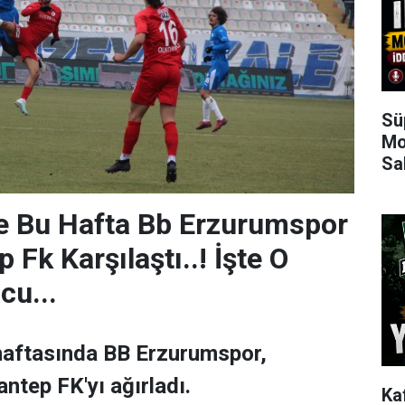
Sü
Mo
Sa
e Bu Hafta Bb Erzurumspor
p Fk Karşılaştı..! İşte O
cu...
 haftasında BB Erzurumspor,
ntep FK'yı ağırladı.
Ka