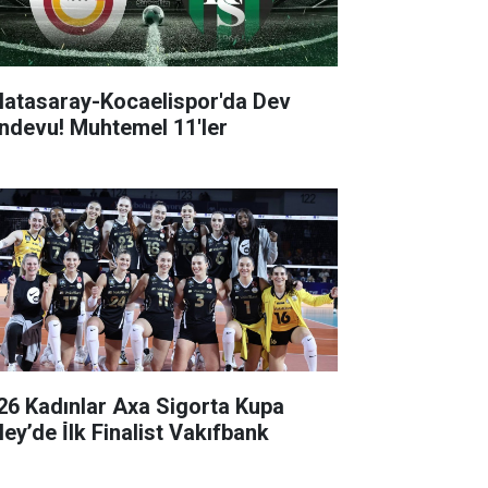
latasaray-Kocaelispor'da Dev
ndevu! Muhtemel 11'ler
26 Kadınlar Axa Sigorta Kupa
ey’de İ̇lk Finalist Vakıfbank