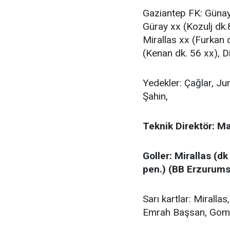
Gaziantep FK: Günay 
Güray xx (Kozulj dk.
Mirallas xx (Furkan
(Kenan dk. 56 xx), D
Yedekler: Çağlar, J
Şahin,
Teknik Direktör: M
Goller: Mirallas (d
pen.) (BB Erzurums
Sarı kartlar: Mirall
Emrah Başsan, Gome