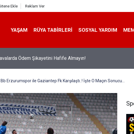
Sitene Ekle
Reklam Ver
YAŞAM
RÜYA TABIRLERI
SOSYAL YARDIM
ME
avalarda Ödem Şikayetini Hafife Almayın!
Bb Erzurumspor ile Gaziantep Fk Karşılaştı..! İşte O Maçın Sonucu...
Sp