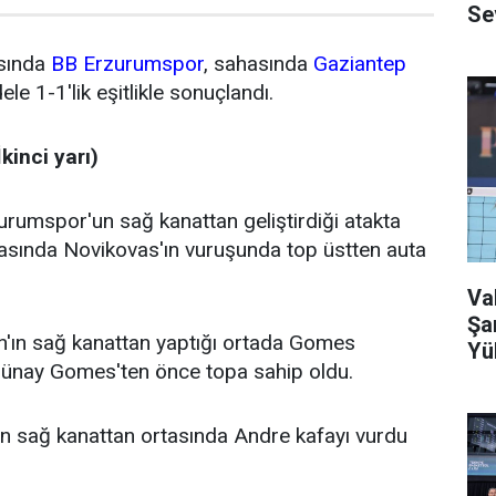
Se
asında
BB Erzurumspor
, sahasında
Gaziantep
ele 1-1'lik eşitlikle sonuçlandı.
kinci yarı)
rumspor'un sağ kanattan geliştirdiği atakta
asında Novikovas'ın vuruşunda top üstten auta
Va
Şa
n'ın sağ kanattan yaptığı ortada Gomes
Yü
 Günay Gomes'ten önce topa sahip oldu.
ın sağ kanattan ortasında Andre kafayı vurdu