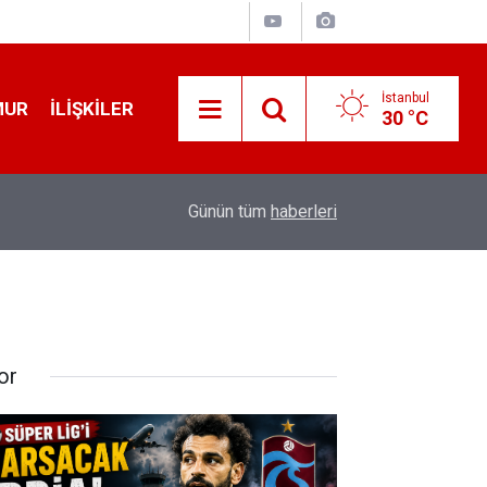
İstanbul
MUR
İLIŞKILER
30 °C
12:56
İ̇zmir 112’de Kan Donduran İ̇ddialar!
Günün tüm
haberleri
or