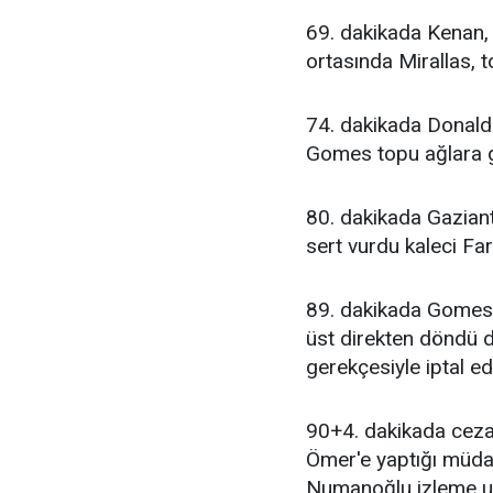
69. dakikada Kenan, 
ortasında Mirallas, 
74. dakikada Donald'ı
Gomes topu ağlara gö
80. dakikada Gazian
sert vurdu kaleci Far
89. dakikada Gomes'
üst direkten döndü 
gerekçesiyle iptal edi
90+4. dakikada ceza 
Ömer'e yaptığı müd
Numanoğlu izleme uya