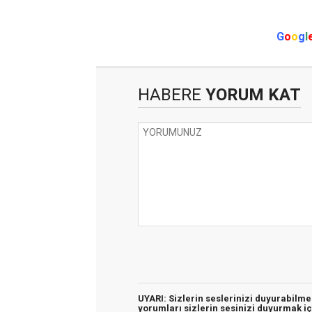
G
o
o
g
l
HABERE
YORUM KAT
UYARI: Sizlerin seslerinizi duyurabilm
yorumları sizlerin sesinizi duyurmak iç