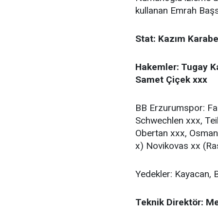
kullanan Emrah Başs
Stat: Kazım Karabe
Hakemler: Tugay Ka
Samet Çiçek xxx
BB Erzurumspor: Far
Schwechlen xxx, Tei
Obertan xxx, Osman 
x) Novikovas xx (R
Yedekler: Kayacan, 
Teknik Direktör: M