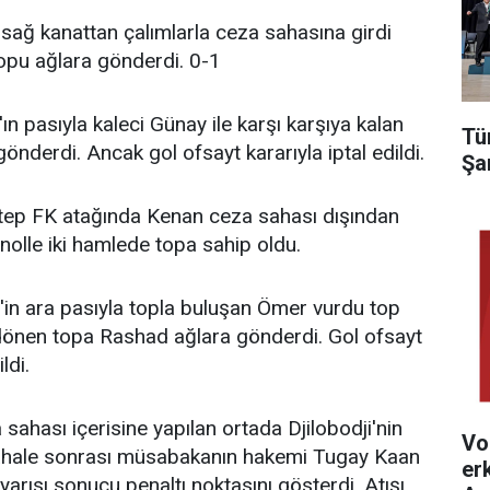
sağ kanattan çalımlarla ceza sahasına girdi
topu ağlara gönderdi. 0-1
n pasıyla kaleci Günay ile karşı karşıya kalan
Tü
nderdi. Ancak gol ofsayt kararıyla iptal edildi.
Şa
tep FK atağında Kenan ceza sahası dışından
nolle iki hamlede topa sahip oldu.
in ara pasıyla topla buluşan Ömer vurdu top
dönen topa Rashad ağlara gönderdi. Gol ofsayt
ldi.
sahası içerisine yapılan ortada Djilobodji'nin
Vo
ahale sonrası müsabakanın hakemi Tugay Kaan
er
rısı sonucu penaltı noktasını gösterdi. Atışı