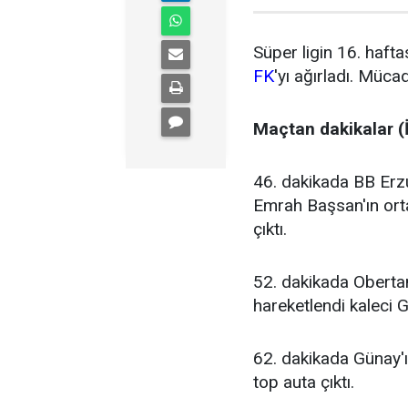
Süper ligin 16. haft
FK
'yı ağırladı. Mücad
Maçtan dakikalar (İ
46. dakikada BB Erzu
Emrah Başsan'ın ort
çıktı.
52. dakikada Oberta
hareketlendi kaleci
62. dakikada Günay'
top auta çıktı.