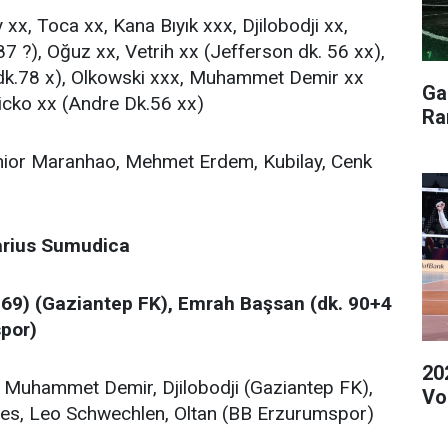
xx, Toca xx, Kana Bıyık xxx, Djilobodji xx,
87 ?), Oğuz xx, Vetrih xx (Jefferson dk. 56 xx),
 dk.78 x), Olkowski xxx, Muhammet Demir xx
Ga
icko xx (Andre Dk.56 xx)
Ra
unior Maranhao, Mehmet Erdem, Kubilay, Cenk
arius Sumudica
k 69) (Gaziantep FK), Emrah Başsan (dk. 90+4
por)
20
as, Muhammet Demir, Djilobodji (Gaziantep FK),
Vol
s, Leo Schwechlen, Oltan (BB Erzurumspor)