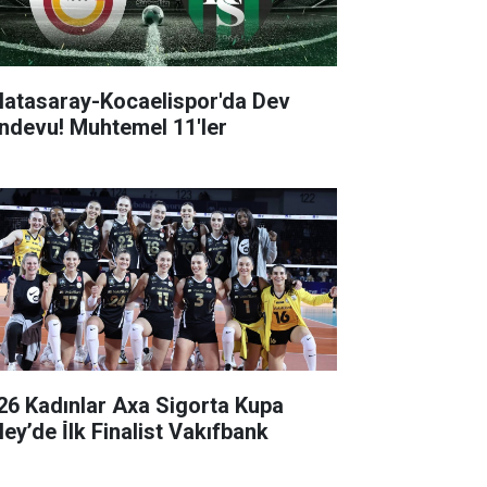
latasaray-Kocaelispor'da Dev
ndevu! Muhtemel 11'ler
26 Kadınlar Axa Sigorta Kupa
ey’de İ̇lk Finalist Vakıfbank