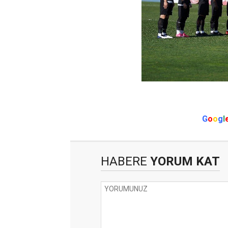
G
o
o
g
l
HABERE
YORUM KAT