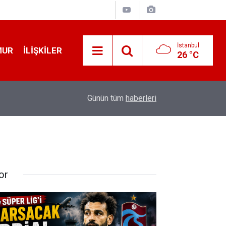
İstanbul
MUR
İLIŞKILER
26 °C
19:32
Sıcak Havalarda Ödem Şikayetini Hafife Almayı
Günün tüm
haberleri
or