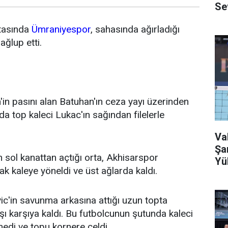
Se
ftasında
Ümraniyespor
, sahasında ağırladığı
ağlup etti.
'in pasını alan Batuhan'ın ceza yayı üzerinden
a top kaleci Lukac'ın sağından filelerle
Va
Şa
n sol kanattan açtığı orta, Akhisarspor
Yü
 kaleye yöneldi ve üst ağlarda kaldı.
ic'in savunma arkasına attığı uzun topta
rşı karşıya kaldı. Bu futbolcunun şutunda kaleci
edi ve topu kornere çeldi.