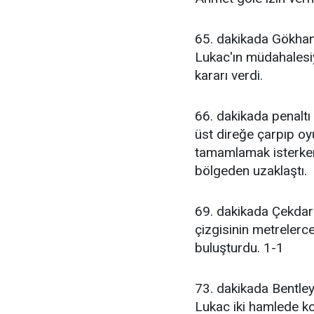
65. dakikada Gökhan
Lukac'ın müdahalesi
kararı verdi.
66. dakikada penalt
üst direğe çarpıp o
tamamlamak isterken
bölgeden uzaklaştı.
69. dakikada Çekdar
çizgisinin metrelerce
buluşturdu. 1-1
73. dakikada Bentley'
Lukac iki hamlede kon