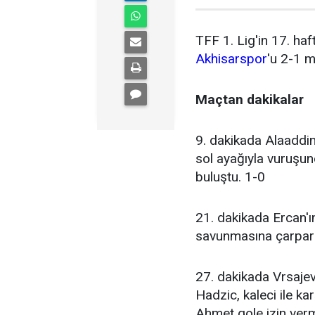
TFF 1. Lig'in 17. ha
Akhisarspor
'u 2-1 m
Maçtan dakikalar
9. dakikada Alaaddin
sol ayağıyla vuruşund
buluştu. 1-0
21. dakikada Ercan'ı
savunmasına çarparak
27. dakikada Vrsajev
Hadzic, kaleci ile ka
Ahmet gole izin verm