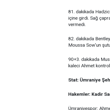
81. dakikada Hadzic ş
içine girdi. Sağ çapr
vermedi.
82. dakikada Bentley'
Moussa Sow'un şutund
90+3. dakikada Musa
kaleci Ahmet kontrol 
Stat: Ümraniye Şeh
Hakemler: Kadir Sa
Ümraniyespor: Ahmet