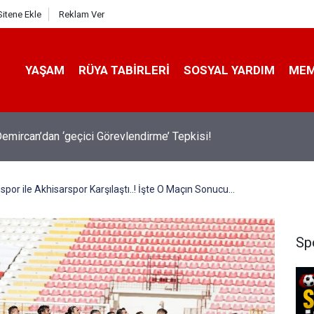
Sitene Ekle
Reklam Ver
YAŞAM
RÜYA TABIRLERI
SOSYAL YARDIM
ME
emircan’dan ‘geçici Görevlendirme’ Tepkisi!
por ile Akhisarspor Karşılaştı..! İşte O Maçın Sonucu...
Sp