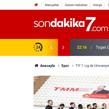
Manşetler
Günün Haberleri
Künye
rdir?
24
22:16
Togan D
Anasayfa
Spor
Tff 1. Lig de Ümraniyes