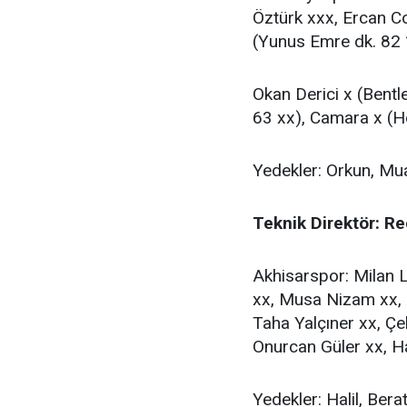
Öztürk xxx, Ercan C
(Yunus Emre dk. 82 
Okan Derici x (Bentl
63 xx), Camara x (H
Yedekler: Orkun, Mu
Teknik Direktör: R
Akhisarspor: Milan 
xx, Musa Nizam xx, A
Taha Yalçıner xx, Çe
Onurcan Güler xx, H
Yedekler: Halil, Ber