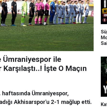
Sü
Mo
Sa
de Ümraniyespor ile
Karşılaştı..! İşte O Maçın
7. haftasında Ümraniyespor,
adığı Akhisarspor'u 2-1 mağlup etti.
Ka