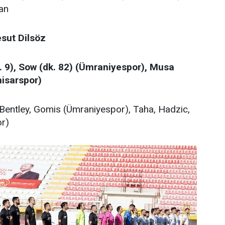
an
esut Dilsöz
. 9), Sow (dk. 82) (Ümraniyespor), Musa
hisarspor)
, Bentley, Gomis (Ümraniyespor), Taha, Hadzic,
or)