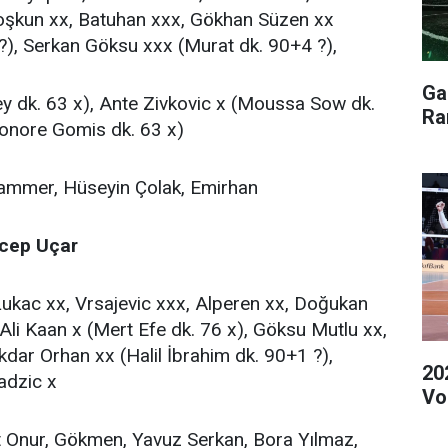
oşkun xx, Batuhan xxx, Gökhan Süzen xx
?), Serkan Göksu xxx (Murat dk. 90+4 ?),
Ga
ey dk. 63 x), Ante Zivkovic x (Moussa Sow dk.
Ra
onore Gomis dk. 63 x)
ammer, Hüseyin Çolak, Emirhan
ecep Uçar
Lukac xx, Vrsajevic xxx, Alperen xx, Doğukan
li Kaan x (Mert Efe dk. 76 x), Göksu Mutlu xx,
kdar Orhan xx (Halil İbrahim dk. 90+1 ?),
20
adzic x
Vol
at Onur, Gökmen, Yavuz Serkan, Bora Yılmaz,