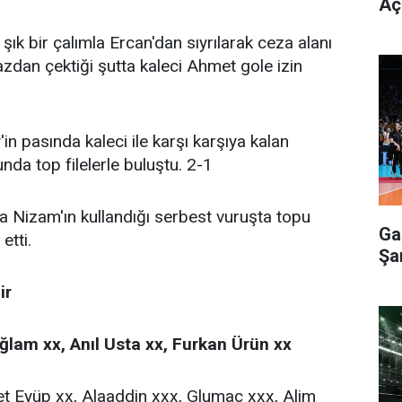
Aç
ık bir çalımla Ercan'dan sıyrılarak ceza alanı
azdan çektiği şutta kaleci Ahmet gole izin
in pasında kaleci ile karşı karşıya kalan
a top filelerle buluştu. 2-1
 Nizam'ın kullandığı serbest vuruşta topu
Ga
etti.
Şa
ir
ğlam xx, Anıl Usta xx, Furkan Ürün xx
 Eyüp xx, Alaaddin xxx, Glumac xxx, Alim