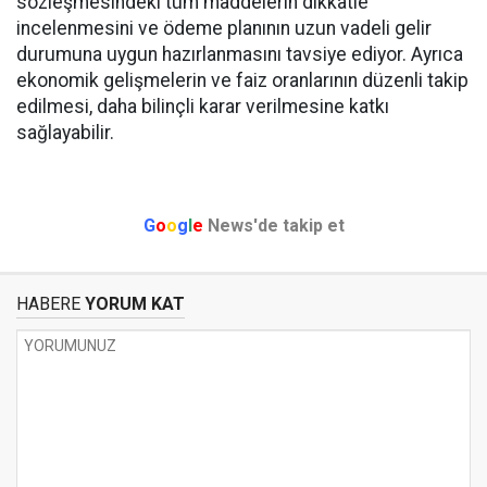
sözleşmesindeki tüm maddelerin dikkatle
incelenmesini ve ödeme planının uzun vadeli gelir
durumuna uygun hazırlanmasını tavsiye ediyor. Ayrıca
ekonomik gelişmelerin ve faiz oranlarının düzenli takip
edilmesi, daha bilinçli karar verilmesine katkı
sağlayabilir.
G
o
o
g
l
e
News'de takip et
HABERE
YORUM KAT