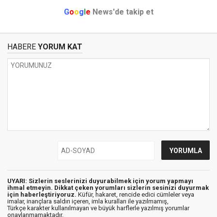
G
o
o
g
l
e
News'de takip et
HABERE
YORUM KAT
UYARI: Sizlerin seslerinizi duyurabilmek için yorum yapmayı
ihmal etmeyin. Dikkat çeken yorumları sizlerin sesinizi duyurmak
için haberleştiriyoruz.
Küfür, hakaret, rencide edici cümleler veya
imalar, inançlara saldırı içeren, imla kuralları ile yazılmamış,
Türkçe karakter kullanılmayan ve büyük harflerle yazılmış yorumlar
onaylanmamaktadır.