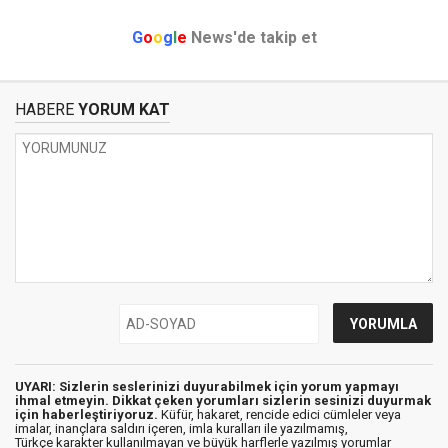
G
o
o
g
l
e
News'de takip et
HABERE
YORUM KAT
UYARI: Sizlerin seslerinizi duyurabilmek için yorum yapmayı
ihmal etmeyin. Dikkat çeken yorumları sizlerin sesinizi duyurmak
için haberleştiriyoruz.
Küfür, hakaret, rencide edici cümleler veya
imalar, inançlara saldırı içeren, imla kuralları ile yazılmamış,
Türkçe karakter kullanılmayan ve büyük harflerle yazılmış yorumlar