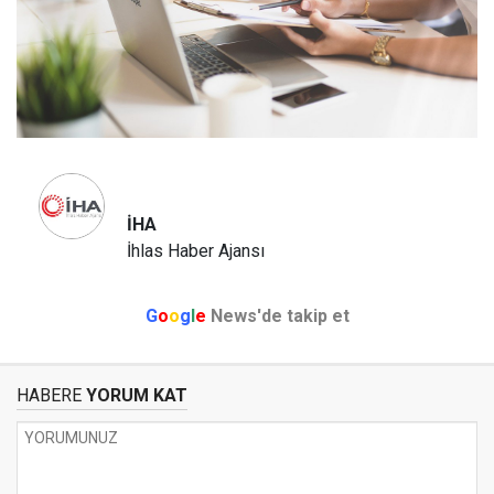
İHA
İhlas Haber Ajansı
G
o
o
g
l
e
News'de takip et
HABERE
YORUM KAT