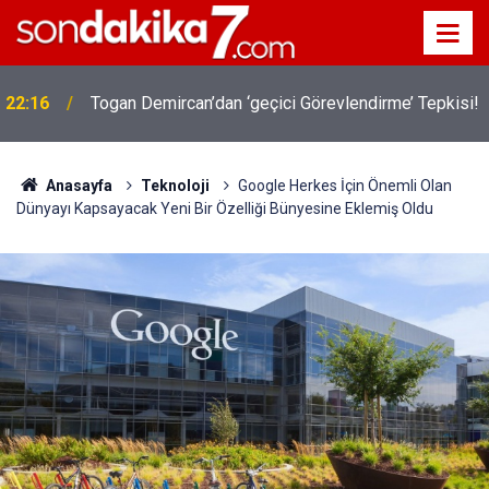
22:16
Togan Demircan’dan ‘geçici Görevlendirme’ Tepkisi!
Anasayfa
Teknoloji
Google Herkes İçin Önemli Olan
Dünyayı Kapsayacak Yeni Bir Özelliği Bünyesine Eklemiş Oldu