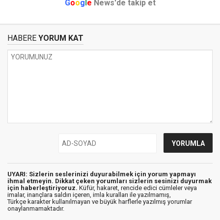
G
o
o
g
l
e
News'de takip et
HABERE
YORUM KAT
UYARI: Sizlerin seslerinizi duyurabilmek için yorum yapmayı
ihmal etmeyin. Dikkat çeken yorumları sizlerin sesinizi duyurmak
için haberleştiriyoruz.
Küfür, hakaret, rencide edici cümleler veya
imalar, inançlara saldırı içeren, imla kuralları ile yazılmamış,
Türkçe karakter kullanılmayan ve büyük harflerle yazılmış yorumlar
onaylanmamaktadır.