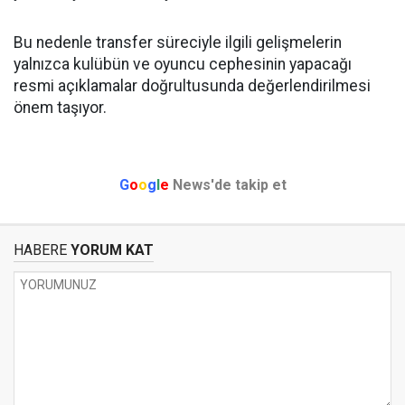
Bu nedenle transfer süreciyle ilgili gelişmelerin
yalnızca kulübün ve oyuncu cephesinin yapacağı
resmi açıklamalar doğrultusunda değerlendirilmesi
önem taşıyor.
G
o
o
g
l
e
News'de takip et
HABERE
YORUM KAT