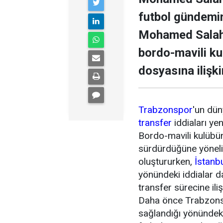
futbol gündemini
Mohamed Salah 
bordo-mavili k
dosyasına ilişki
Trabzonspor
'un dün
transfer
iddiaları ye
Bordo-mavili kulübün 
sürdürdüğüne yönel
oluştururken,
İstanb
yönündeki iddialar 
transfer sürecine ili
Daha önce Trabzonsp
sağlandığı yönündeki