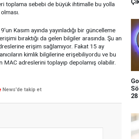
Çı
ri toplama sebebi de büyük ihtimalle bu yolla
 olması.
19’un Kasım ayında yayınladığı bir güncelleme
rişimi bıraktığı da gelen bilgiler arasında. Şu an
eslerine erişim sağlamıyor. Fakat 15 ay
nıcıların kimlik bilgilerine erişebiliyordu ve bu
arın MAC adreslerini toplayıp depolamış olabilir.
Go
Sö
e
News'de takip et
28