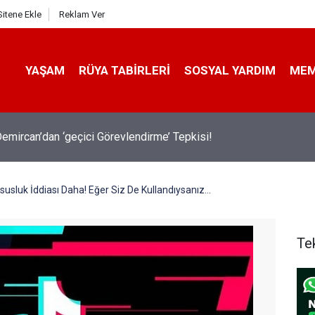
Sitene Ekle
Reklam Ver
YAŞAM
RÜYA TABIRLERI
SOSYAL YARDIM
ME
emircan’dan ‘geçici Görevlendirme’ Tepkisi!
asusluk İddiası Daha! Eğer Siz De Kullandıysanız…
Te