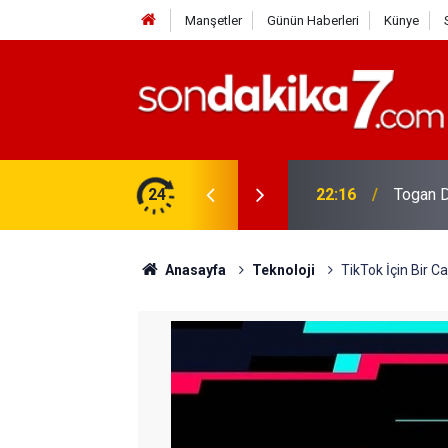
Manşetler
Günün Haberleri
Künye
rdir?
24
22:16
Togan D
Anasayfa
Teknoloji
TikTok İçin Bir C