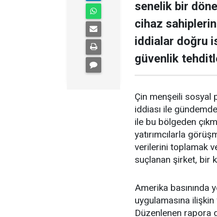
senelik bir dö
cihaz sahipleri
iddialar doğru i
güvenlik tehditle
Çin menşeili sosyal
iddiası ile gündemd
ile bu bölgeden çık
yatırımcılarla görüşm
verilerini toplamak v
suçlanan şirket, bir 
Amerika basınında y
uygulamasına ilişkin 
Düzenlenen rapora g