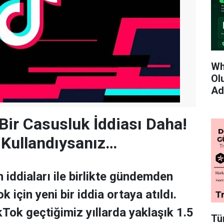
Wh
Ol
Ad
 Bir Casusluk İddiası Daha!
 Kullandıysanız…
 iddiaları ile birlikte gündemden
için yeni bir iddia ortaya atıldı.
kTok geçtiğimiz yıllarda yaklaşık 1.5
Tü