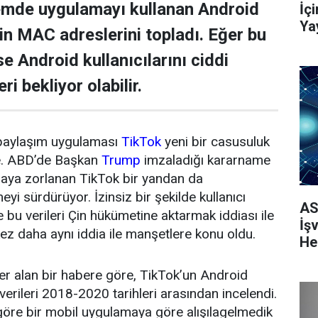
nemde uygulamayı kullanan Android
İç
Ya
nin MAC adreslerini topladı. Eğer bu
se Android kullanıcılarını ciddi
ri bekliyor olabilir.
 paylaşım uygulaması
TikTok
yeni bir casusuluk
e. ABD’de Başkan
Trump
imzaladığı kararname
maya zorlanan TikTok bir yandan da
eyi sürdürüyor. İzinsiz bir şekilde kullanıcı
AS
e bu verileri Çin hükümetine aktarmak iddiası ile
İş
kez daha aynı iddia ile manşetlere konu oldu.
He
er alan bir habere göre, TikTok’un Android
verileri 2018-2020 tarihleri arasından incelendi.
öre bir mobil uygulamaya göre alışılagelmedik