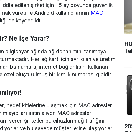
ı iddia edilen şirket için 15 ay boyunca güvenlik
mak sureti ile Android kullanıcılarının
MAC
diği de kaydedildi.
r? Ne İşe Yarar?
HO
Tel
ın bilgisayar ağında ağ donanımını tanımaya
urmaktadır. Her ağ kartı için ayrı olan ve üretim
anan bu numara, internet bağlantısını kullanan
e özel oluşturulmuş bir kimlik numarası gibidir.
nılıyor!
er, hedef kitlelerine ulaşmak için MAC adresleri
mlayıcıları satın alıyor. MAC adresleri
am veren şirketler bu cihazların ağ trafiğini
20
ediyorlar ve bu sayede müşterilerine ulaşıyorlar.