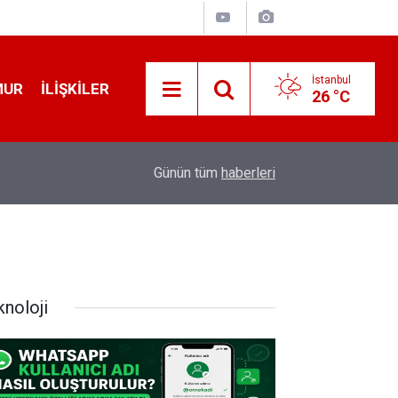
İstanbul
MUR
İLIŞKILER
26 °C
19:32
Sıcak Havalarda Ödem Şikayetini Hafife Almayı
Günün tüm
haberleri
knoloji