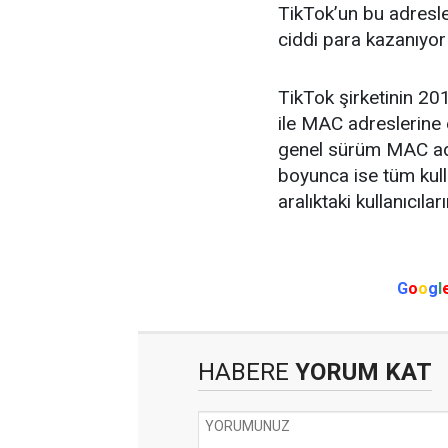
TikTok’un bu adresle
ciddi para kazanıyor
TikTok şirketinin 20
ile MAC adreslerine e
genel sürüm MAC adr
boyunca ise tüm kulla
aralıktaki kullanıcıl
G
o
o
g
l
HABERE
YORUM KAT