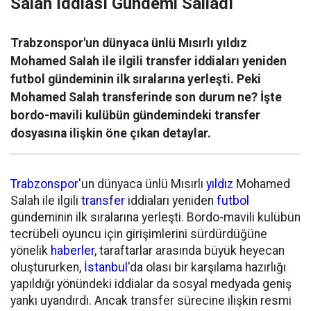
Salah İddiası Gündemi Salladı
Trabzonspor'un dünyaca ünlü Mısırlı yıldız
Mohamed Salah ile ilgili transfer iddiaları yeniden
futbol gündeminin ilk sıralarına yerleşti. Peki
Mohamed Salah transferinde son durum ne? İşte
bordo-mavili kulübün gündemindeki transfer
dosyasına ilişkin öne çıkan detaylar.
Trabzonspor
'un dünyaca ünlü Mısırlı
yıldız
Mohamed
Salah ile ilgili
transfer
iddiaları yeniden
futbol
gündeminin ilk sıralarına yerleşti. Bordo-mavili kulübün
tecrübeli oyuncu için girişimlerini sürdürdüğüne
yönelik
haberler
, taraftarlar arasında büyük heyecan
oluştururken,
İstanbul
'da olası bir karşılama hazırlığı
yapıldığı yönündeki iddialar da sosyal medyada geniş
yankı uyandırdı. Ancak transfer sürecine ilişkin resmi