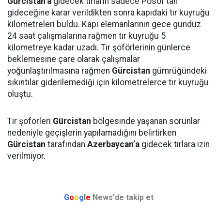
Gürcistan’a
gidecek tırların sadece Posof’tan
gideceğine karar verildikten sonra kapıdaki tır kuyruğu
kilometreleri buldu. Kapı elemanlarının gece gündüz
24 saat çalışmalarına rağmen tır kuyruğu 5
kilometreye kadar uzadı. Tır şoförlerinin günlerce
beklemesine çare olarak çalışmalar
yoğunlaştırılmasına rağmen
Gürcistan
gümrüğündeki
sıkıntılar giderilemediği için kilometrelerce tır kuyruğu
oluştu.
Tır şoförleri
Gürcistan
bölgesinde yaşanan sorunlar
nedeniyle geçişlerin yapılamadığını belirtirken
Gürcistan
tarafından
Azerbaycan’a
gidecek tırlara izin
verilmiyor.
G
o
o
g
l
e
News'de takip et