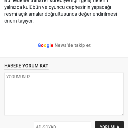
Bu nedenle transfer süreciyle ilgili gelişmelerin
yalnızca kulübün ve oyuncu cephesinin yapacağı
resmi açıklamalar doğrultusunda değerlendirilmesi
önem taşıyor.
G
o
o
g
l
e
News'de takip et
HABERE
YORUM KAT