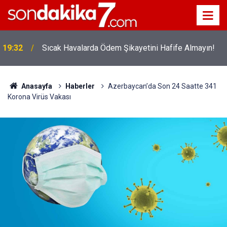
19:32
Sıcak Havalarda Ödem Şikayetini Hafife Almayın!
12:56
İ̇zmir 112’de Kan Donduran İ̇ddialar!
Anasayfa
Haberler
Azerbaycan’da Son 24 Saatte 341
Korona Virüs Vakası