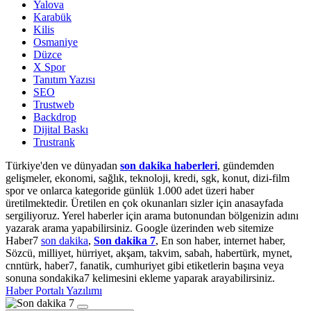
Yalova
Karabük
Kilis
Osmaniye
Düzce
X Spor
Tanıtım Yazısı
SEO
Trustweb
Backdrop
Dijital Baskı
Trustrank
Türkiye'den ve dünyadan
son dakika haberleri
, gündemden
gelişmeler, ekonomi, sağlık, teknoloji, kredi, sgk, konut, dizi-film
spor ve onlarca kategoride günlük 1.000 adet üzeri haber
üretilmektedir. Üretilen en çok okunanları sizler için anasayfada
sergiliyoruz. Yerel haberler için arama butonundan bölgenizin adını
yazarak arama yapabilirsiniz. Google üzerinden web sitemize
Haber7
son dakika
,
Son dakika 7
, En son haber, internet haber,
Sözcü, milliyet, hürriyet, akşam, takvim, sabah, habertürk, mynet,
cnntürk, haber7, fanatik, cumhuriyet gibi etiketlerin başına veya
sonuna sondakika7 kelimesini ekleme yaparak arayabilirsiniz.
Haber Portalı Yazılımı