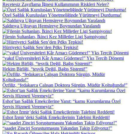
Reçetesiz Zayıflama İ̇ğnesi Kullanımının Riskleri Neler?
Özel Sağlık Kuruluşları Yönetmeliğinde Yürütmeyi Durdurma!
Saldırıya Uğrayan Hemşireye Boynundan Yaralandı
Filenin Sultanları, İ̇kinci Kez Milletler Ligi Şampiyonu!
Hürriyetçi Sağlık Sen’den Pdks Tepkisi!
“vakıf Üniversiteleri Kâr Amacı Güdemez!” Yks Tercih Dönemi
Hekim Birliği, “teşvik Değil, Bağış Sistemi!”
Özfiliz, “fedakarca Çalışan Doktora Sürgün, Müdür Koltuğunda!”
Eshot’tan Sağlık Emekçilerine Yanıt: “kamu Kurumlarına Özel
Servis Hizmeti Veremeyiz”
Eshot İ̇zmir’deki Sağlık Emekçilerinin Talebini Reddetti!
“saadet Zinciri Soruşturmasını Yakından Takip Ediyoruz!”