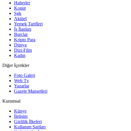
Haberler
Konut
Sgk
Aktüel
Yemek Tarifleri
İş İlanları
Burçlar
Kripto Para
Dünya
Dizi-Film
Kadın
Diğer İçerikler
Foto Galeri
Web Tv
Yazarlar
Gazete Manşetleri
Kurumsal
Künye
İletişim
Gizlilik İlkeleri
Kullanım Şartları