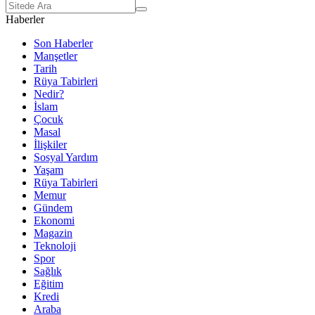
Haberler
Son Haberler
Manşetler
Tarih
Rüya Tabirleri
Nedir?
İslam
Çocuk
Masal
İlişkiler
Sosyal Yardım
Yaşam
Rüya Tabirleri
Memur
Gündem
Ekonomi
Magazin
Teknoloji
Spor
Sağlık
Eğitim
Kredi
Araba