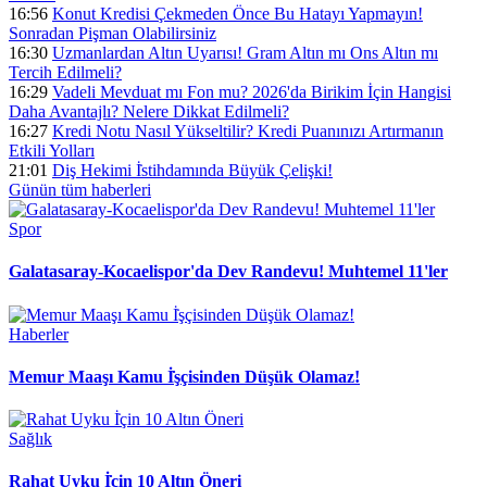
16:56
Konut Kredisi Çekmeden Önce Bu Hatayı Yapmayın!
Sonradan Pişman Olabilirsiniz
16:30
Uzmanlardan Altın Uyarısı! Gram Altın mı Ons Altın mı
Tercih Edilmeli?
16:29
Vadeli Mevduat mı Fon mu? 2026'da Birikim İçin Hangisi
Daha Avantajlı? Nelere Dikkat Edilmeli?
16:27
Kredi Notu Nasıl Yükseltilir? Kredi Puanınızı Artırmanın
Etkili Yolları
21:01
Diş Hekimi İ̇stihdamında Büyük Çelişki!
Günün tüm
haberleri
Spor
Galatasaray-Kocaelispor'da Dev Randevu! Muhtemel 11'ler
Haberler
Memur Maaşı Kamu İ̇şçisinden Düşük Olamaz!
Sağlık
Rahat Uyku İ̇çin 10 Altın Öneri