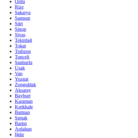
Ordu
Rize
Sakarya
Samsun
Siirt
Sinop
Sivas
Tekirdağ
Tokat
Trabzon
Tunceli
Şanlıurfa
Uşak
Van
Yozgat
Zonguldak
Aksaray
Bayburt
Karaman
Kırıkkale
Batman
Şırnak
Bartın
Ardahan
Iğdır