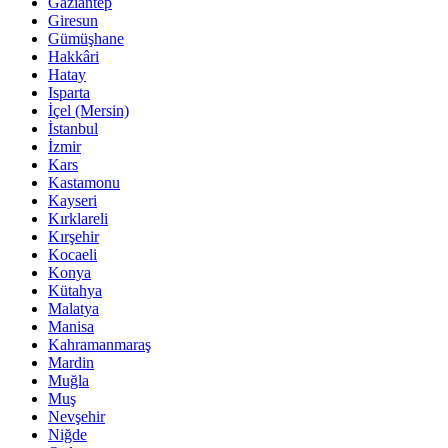
Gaziantep
Giresun
Gümüşhane
Hakkâri
Hatay
Isparta
İçel (Mersin)
İstanbul
İzmir
Kars
Kastamonu
Kayseri
Kırklareli
Kırşehir
Kocaeli
Konya
Kütahya
Malatya
Manisa
Kahramanmaraş
Mardin
Muğla
Muş
Nevşehir
Niğde