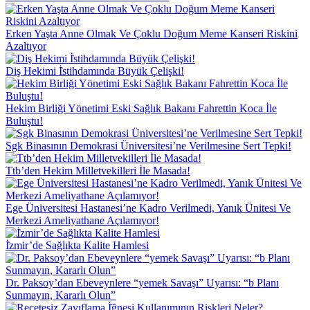
Erken Yaşta Anne Olmak Ve Çoklu Doğum Meme Kanseri Riskini
Azaltıyor
Diş Hekimi İ̇stihdamında Büyük Çelişki!
Hekim Birliği Yönetimi Eski Sağlık Bakanı Fahrettin Koca İle
Buluştu!
Sgk Binasının Demokrasi Üniversitesi’ne Verilmesine Sert Tepki!
Ttb’den Hekim Milletvekilleri İle Masada!
Ege Üniversitesi Hastanesi’ne Kadro Verilmedi, Yanık Ünitesi Ve
Merkezi Ameliyathane Açılamıyor!
İ̇zmir’de Sağlıkta Kalite Hamlesi
Dr. Paksoy’dan Ebeveynlere “yemek Savaşı” Uyarısı: “b Planı
Sunmayın, Kararlı Olun”