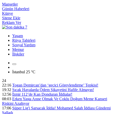
Manşetler
Günün Haberleri
Künye
Sitene Ekle
Reklam Ver
Yaşam
Rüya Tabirleri
Sosyal Yardım
Memur
İlişkiler
İstanbul
25 °C
24
22:16
Togan Demircan’dan ‘geçici Görevlendirme’ Tepkisi!
19:32
Sıcak Havalarda Ödem Şikayetini Hafife Almayın!
12:56
İ̇zmir 112’de Kan Donduran İ̇ddialar!
08:03
Erken Yaşta Anne Olmak Ve Çoklu Doğum Meme Kanseri
Riskini Azaltıyor
17:06
Süper Lig'i Sarsacak İddia! Mohamed Salah İddiası Gündemi
Salladı