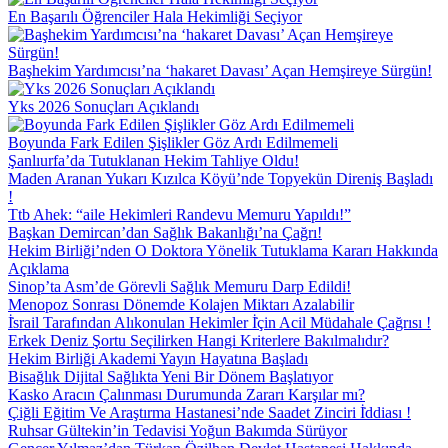
En Başarılı Öğrenciler Hala Hekimliği Seçiyor
Başhekim Yardımcısı’na ‘hakaret Davası’ Açan Hemşireye Sürgün!
Yks 2026 Sonuçları Açıklandı
Boyunda Fark Edilen Şişlikler Göz Ardı Edilmemeli
Şanlıurfa’da Tutuklanan Hekim Tahliye Oldu!
Maden Aranan Yukarı Kızılca Köyü’nde Topyekün Direniş Başladı
!
Ttb Ahek: “aile Hekimleri Randevu Memuru Yapıldı!”
Başkan Demircan’dan Sağlık Bakanlığı’na Çağrı!
Hekim Birliği’nden O Doktora Yönelik Tutuklama Kararı Hakkında
Açıklama
Sinop’ta Asm’de Görevli Sağlık Memuru Darp Edildi!
Menopoz Sonrası Dönemde Kolajen Miktarı Azalabilir
İ̇srail Tarafından Alıkonulan Hekimler İ̇çin Acil Müdahale Çağrısı !
Erkek Deniz Şortu Seçilirken Hangi Kriterlere Bakılmalıdır?
Hekim Birliği Akademi Yayın Hayatına Başladı
Bisağlık Dijital Sağlıkta Yeni Bir Dönem Başlatıyor
Kasko Aracın Çalınması Durumunda Zararı Karşılar mı?
Çiğli Eğitim Ve Araştırma Hastanesi’nde Saadet Zinciri İ̇ddiası !
Ruhsar Gültekin’in Tedavisi Yoğun Bakımda Sürüyor