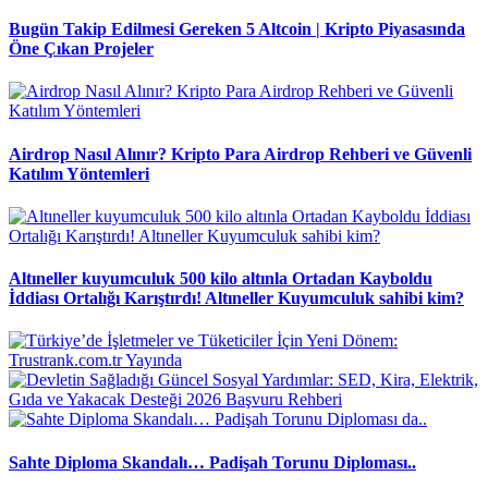
Bugün Takip Edilmesi Gereken 5 Altcoin | Kripto Piyasasında
Öne Çıkan Projeler
Airdrop Nasıl Alınır? Kripto Para Airdrop Rehberi ve Güvenli
Katılım Yöntemleri
Altıneller kuyumculuk 500 kilo altınla Ortadan Kayboldu
İddiası Ortalığı Karıştırdı! Altıneller Kuyumculuk sahibi kim?
Sahte Diploma Skandalı… Padişah Torunu Diploması..