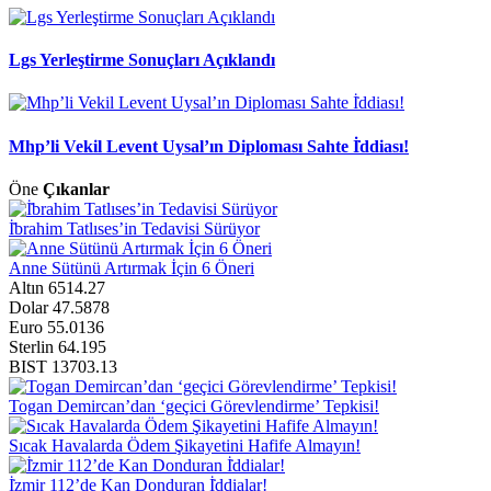
Lgs Yerleştirme Sonuçları Açıklandı
Mhp’li Vekil Levent Uysal’ın Diploması Sahte İ̇ddiası!
Öne
Çıkanlar
İ̇brahim Tatlıses’in Tedavisi Sürüyor
Anne Sütünü Artırmak İçin 6 Öneri
Altın
6514.27
Dolar
47.5878
Euro
55.0136
Sterlin
64.195
BIST
13703.13
Togan Demircan’dan ‘geçici Görevlendirme’ Tepkisi!
Sıcak Havalarda Ödem Şikayetini Hafife Almayın!
İ̇zmir 112’de Kan Donduran İ̇ddialar!