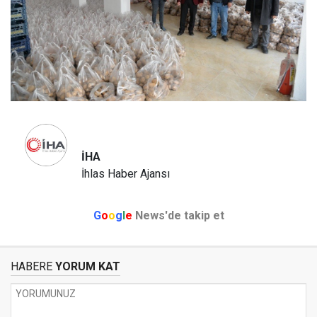
İHA
İhlas Haber Ajansı
G
o
o
g
l
e
News'de takip et
HABERE
YORUM KAT