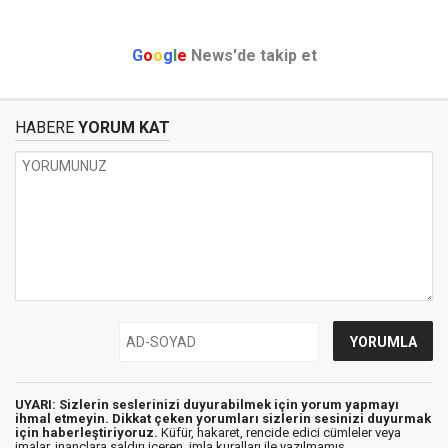
G
o
o
g
l
e
News'de takip et
HABERE
YORUM KAT
UYARI: Sizlerin seslerinizi duyurabilmek için yorum yapmayı
ihmal etmeyin. Dikkat çeken yorumları sizlerin sesinizi duyurmak
için haberleştiriyoruz.
Küfür, hakaret, rencide edici cümleler veya
imalar, inançlara saldırı içeren, imla kuralları ile yazılmamış,