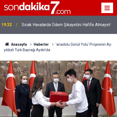
!
19:32
Sıcak Havalarda Ödem Şikayetini Hafife Almayın!
Anasayfa
Haberler
’anadolu Gönül Yolu’ Projesinin Ay-
yıldızlı Türk Bayrağı Aydın’da