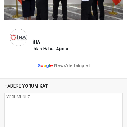
İHA
İhlas Haber Ajansı
G
o
o
g
l
e
News'de takip et
HABERE
YORUM KAT