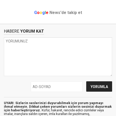
G
o
o
g
l
e
News'de takip et
HABERE
YORUM KAT
UYARI: Sizlerin seslerinizi duyurabilmek için yorum yapmayı
ihmal etmeyin. Dikkat çeken yorumları sizlerin sesinizi duyurmak
için haberleştiriyoruz.
Küfür, hakaret, rencide edici cümleler veya
imalar, inançlara saldırı içeren, imla kuralları ile yazılmamış,