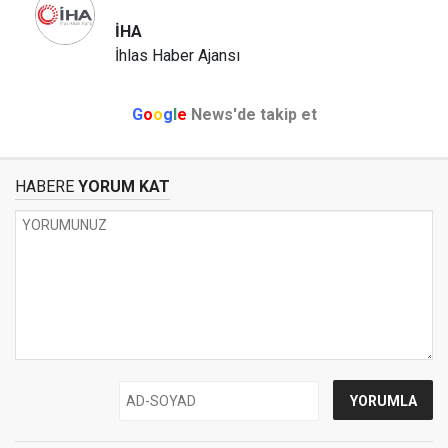
İHA
İhlas Haber Ajansı
G
o
o
g
l
e
News'de takip et
HABERE
YORUM KAT