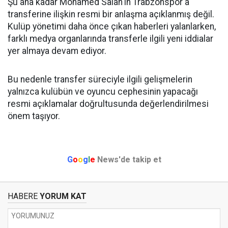
Şu ana kadar Mohamed Salah'ın Trabzonspor'a
transferine ilişkin resmi bir anlaşma açıklanmış değil.
Kulüp yönetimi daha önce çıkan haberleri yalanlarken,
farklı medya organlarında transferle ilgili yeni iddialar
yer almaya devam ediyor.
Bu nedenle transfer süreciyle ilgili gelişmelerin
yalnızca kulübün ve oyuncu cephesinin yapacağı
resmi açıklamalar doğrultusunda değerlendirilmesi
önem taşıyor.
G
o
o
g
l
e
News'de takip et
HABERE
YORUM KAT