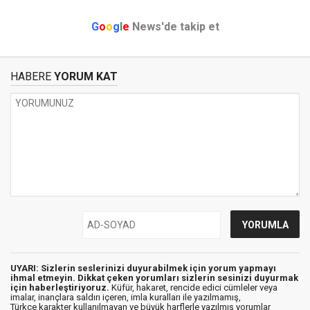
G
o
o
g
l
e
News'de takip et
HABERE
YORUM KAT
UYARI: Sizlerin seslerinizi duyurabilmek için yorum yapmayı
ihmal etmeyin. Dikkat çeken yorumları sizlerin sesinizi duyurmak
için haberleştiriyoruz.
Küfür, hakaret, rencide edici cümleler veya
imalar, inançlara saldırı içeren, imla kuralları ile yazılmamış,
Türkçe karakter kullanılmayan ve büyük harflerle yazılmış yorumlar