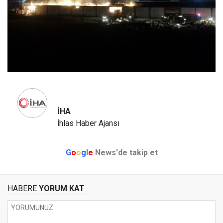
İHA
İhlas Haber Ajansı
G
o
o
g
l
e
News'de takip et
HABERE
YORUM KAT