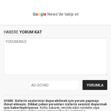
G
o
o
g
l
e
News'de takip et
HABERE
YORUM KAT
UYARI: Sizlerin seslerinizi duyurabilmek için yorum yapmayı
ihmal etmeyin. Dikkat çeken yorumları sizlerin sesinizi duyurmak
için haberleştiriyoruz.
Küfür, hakaret, rencide edici cümleler veya